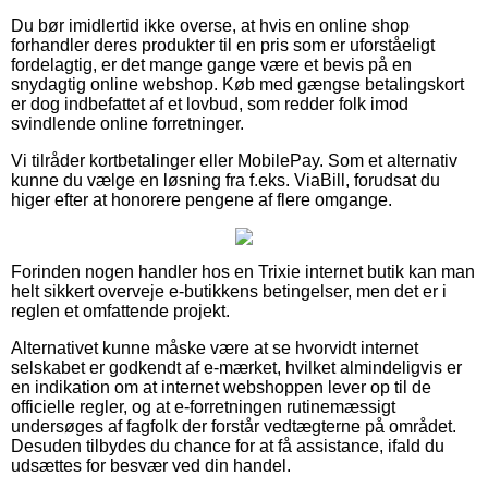
Du bør imidlertid ikke overse, at hvis en online shop
forhandler deres produkter til en pris som er uforståeligt
fordelagtig, er det mange gange være et bevis på en
snydagtig online webshop. Køb med gængse betalingskort
er dog indbefattet af et lovbud, som redder folk imod
svindlende online forretninger.
Vi tilråder kortbetalinger eller MobilePay. Som et alternativ
kunne du vælge en løsning fra f.eks. ViaBill, forudsat du
higer efter at honorere pengene af flere omgange.
Forinden nogen handler hos en Trixie internet butik kan man
helt sikkert overveje e-butikkens betingelser, men det er i
reglen et omfattende projekt.
Alternativet kunne måske være at se hvorvidt internet
selskabet er godkendt af e-mærket, hvilket almindeligvis er
en indikation om at internet webshoppen lever op til de
officielle regler, og at e-forretningen rutinemæssigt
undersøges af fagfolk der forstår vedtægterne på området.
Desuden tilbydes du chance for at få assistance, ifald du
udsættes for besvær ved din handel.