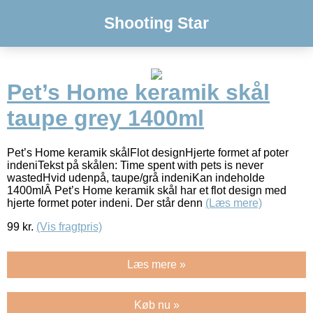
Shooting Star
Pet’s Home keramik skål
taupe grey 1400ml
Pet’s Home keramik skålFlot designHjerte formet af poter
indeniTekst på skålen: Time spent with pets is never
wastedHvid udenpå, taupe/grå indeniKan indeholde
1400mlÂ Pet’s Home keramik skål har et flot design med
hjerte formet poter indeni. Der står denn
(Læs mere)
99
kr.
(Vis fragtpris)
Læs mere »
Køb nu »