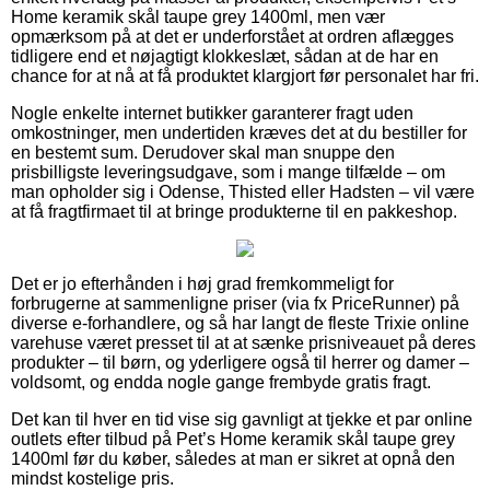
Home keramik skål taupe grey 1400ml, men vær
opmærksom på at det er underforstået at ordren aflægges
tidligere end et nøjagtigt klokkeslæt, sådan at de har en
chance for at nå at få produktet klargjort før personalet har fri.
Nogle enkelte internet butikker garanterer fragt uden
omkostninger, men undertiden kræves det at du bestiller for
en bestemt sum. Derudover skal man snuppe den
prisbilligste leveringsudgave, som i mange tilfælde – om
man opholder sig i Odense, Thisted eller Hadsten – vil være
at få fragtfirmaet til at bringe produkterne til en pakkeshop.
Det er jo efterhånden i høj grad fremkommeligt for
forbrugerne at sammenligne priser (via fx PriceRunner) på
diverse e-forhandlere, og så har langt de fleste Trixie online
varehuse været presset til at at sænke prisniveauet på deres
produkter – til børn, og yderligere også til herrer og damer –
voldsomt, og endda nogle gange frembyde gratis fragt.
Det kan til hver en tid vise sig gavnligt at tjekke et par online
outlets efter tilbud på Pet’s Home keramik skål taupe grey
1400ml før du køber, således at man er sikret at opnå den
mindst kostelige pris.