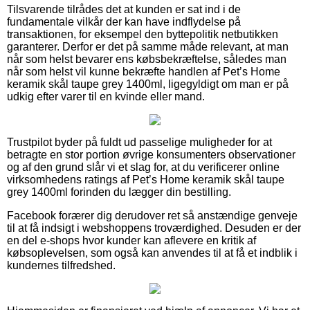
Tilsvarende tilrådes det at kunden er sat ind i de
fundamentale vilkår der kan have indflydelse på
transaktionen, for eksempel den byttepolitik netbutikken
garanterer. Derfor er det på samme måde relevant, at man
når som helst bevarer ens købsbekræftelse, således man
når som helst vil kunne bekræfte handlen af Pet’s Home
keramik skål taupe grey 1400ml, ligegyldigt om man er på
udkig efter varer til en kvinde eller mand.
Trustpilot byder på fuldt ud passelige muligheder for at
betragte en stor portion øvrige konsumenters observationer
og af den grund slår vi et slag for, at du verificerer online
virksomhedens ratings af Pet’s Home keramik skål taupe
grey 1400ml forinden du lægger din bestilling.
Facebook forærer dig derudover ret så anstændige genveje
til at få indsigt i webshoppens troværdighed. Desuden er der
en del e-shops hvor kunder kan aflevere en kritik af
købsoplevelsen, som også kan anvendes til at få et indblik i
kundernes tilfredshed.