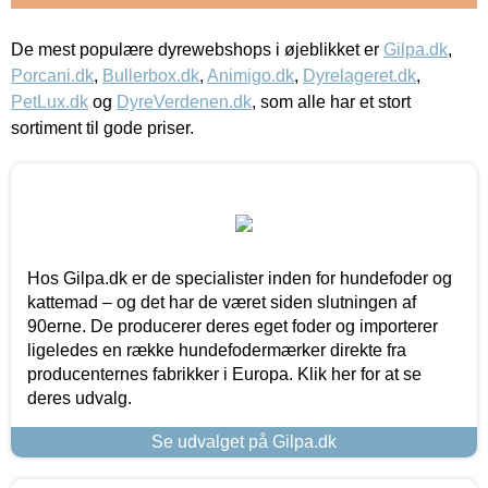
De mest populære dyrewebshops i øjeblikket er
Gilpa.dk
,
Porcani.dk
,
Bullerbox.dk
,
Animigo.dk
,
Dyrelageret.dk
,
PetLux.dk
og
DyreVerdenen.dk
, som alle har et stort
sortiment til gode priser.
Hos Gilpa.dk er de specialister inden for hundefoder og
kattemad – og det har de været siden slutningen af
90erne. De producerer deres eget foder og importerer
ligeledes en række hundefodermærker direkte fra
producenternes fabrikker i Europa. Klik her for at se
deres udvalg.
Se udvalget på Gilpa.dk