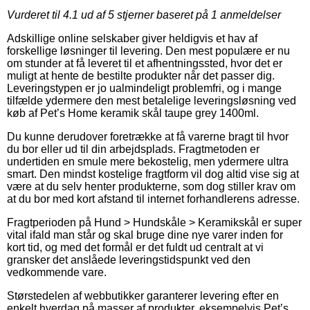
Vurderet til
4.1
ud af 5 stjerner baseret på
1
anmeldelser
Adskillige online selskaber giver heldigvis et hav af
forskellige løsninger til levering. Den mest populære er nu
om stunder at få leveret til et afhentningssted, hvor det er
muligt at hente de bestilte produkter når det passer dig.
Leveringstypen er jo ualmindeligt problemfri, og i mange
tilfælde ydermere den mest betalelige leveringsløsning ved
køb af Pet’s Home keramik skål taupe grey 1400ml.
Du kunne derudover foretrække at få varerne bragt til hvor
du bor eller ud til din arbejdsplads. Fragtmetoden er
undertiden en smule mere bekostelig, men ydermere ultra
smart. Den mindst kostelige fragtform vil dog altid vise sig at
være at du selv henter produkterne, som dog stiller krav om
at du bor med kort afstand til internet forhandlerens adresse.
Fragtperioden på Hund > Hundskåle > Keramikskål er super
vital ifald man står og skal bruge dine nye varer inden for
kort tid, og med det formål er det fuldt ud centralt at vi
gransker det anslåede leveringstidspunkt ved den
vedkommende vare.
Størstedelen af webbutikker garanterer levering efter en
enkelt hverdag på masser af produkter, eksempelvis Pet’s