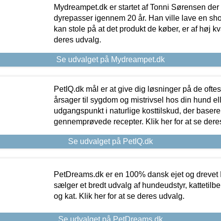
Mydreampet.dk er startet af Tonni Sørensen der
dyrepasser igennem 20 år. Han ville lave en sh
kan stole på at det produkt de køber, er af høj kval
deres udvalg.
Se udvalget på Mydreampet.dk
PetIQ.dk mål er at give dig løsninger på de oft
årsager til sygdom og mistrivsel hos din hund el
udgangspunkt i naturlige kosttilskud, der basere
gennemprøvede recepter. Klik her for at se dere
Se udvalget på PetIQ.dk
PetDreams.dk er en 100% dansk ejet og drevet 
sælger et bredt udvalg af hundeudstyr, kattetilbe
og kat. Klik her for at se deres udvalg.
Se udvalget på PetDreams.dk