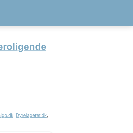
eroligende
igo.dk
,
Dyrelageret.dk
,