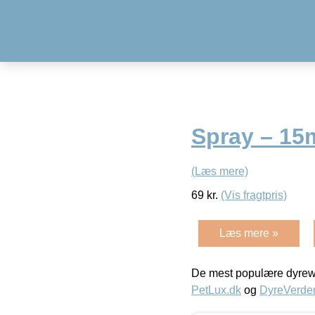
Spray – 15
(Læs mere)
69
kr.
(Vis fragtpris)
Læs mere »
De mest populære dyrewe
PetLux.dk
og
DyreVerde