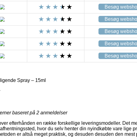
Besøg websh
Besøg websh
Besøg websh
Besøg websh
Besøg websh
igende Spray – 15ml
y
jerner baseret på
2
anmeldelser
lover efterhånden en række forskellige leveringsmodeller. Det m
et afhentningssted, hvor du selv henter din nyindkøbte vare lige p
etoden er altså meget praktisk, og desuden desuden den mest p