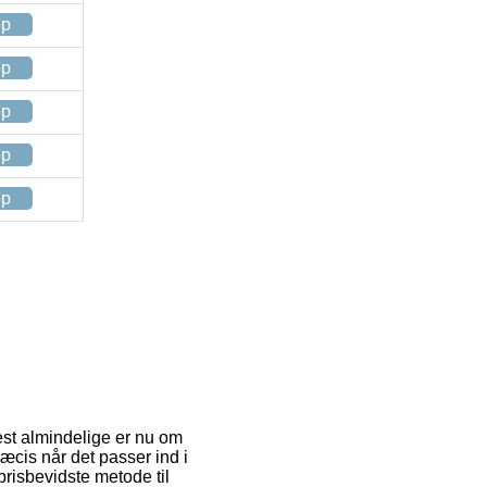
op
op
op
op
op
est almindelige er nu om
ræcis når det passer ind i
risbevidste metode til