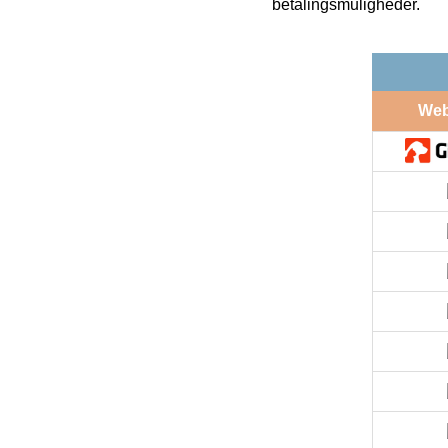
betalingsmuligheder.
We