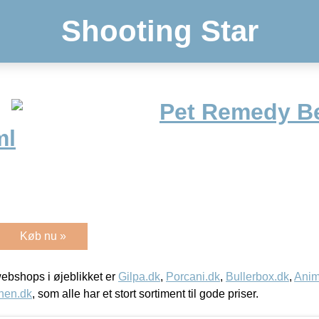
Shooting Star
Pet Remedy B
ml
Køb nu »
bshops i øjeblikket er
Gilpa.dk
,
Porcani.dk
,
Bullerbox.dk
,
Anim
nen.dk
, som alle har et stort sortiment til gode priser.