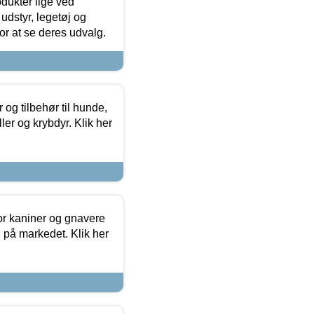
odukter lige ved
udstyr, legetøj og
 for at se deres udvalg.
og tilbehør til hunde,
ller og krybdyr. Klik her
or kaniner og gnavere
g på markedet. Klik her