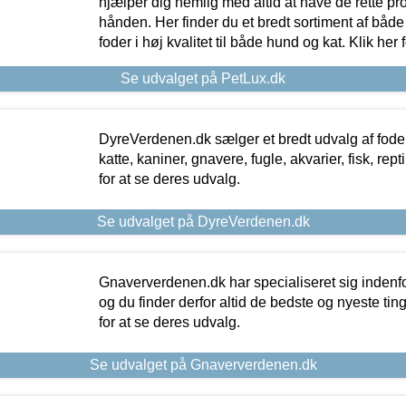
hjælper dig nemlig med altid at have de rette pr
hånden. Her finder du et bredt sortiment af både 
foder i høj kvalitet til både hund og kat. Klik her
Se udvalget på PetLux.dk
DyreVerdenen.dk sælger et bredt udvalg af foder 
katte, kaniner, gnavere, fugle, akvarier, fisk, repti
for at se deres udvalg.
Se udvalget på DyreVerdenen.dk
Gnaververdenen.dk har specialiseret sig indenf
og du finder derfor altid de bedste og nyeste tin
for at se deres udvalg.
Se udvalget på Gnaververdenen.dk