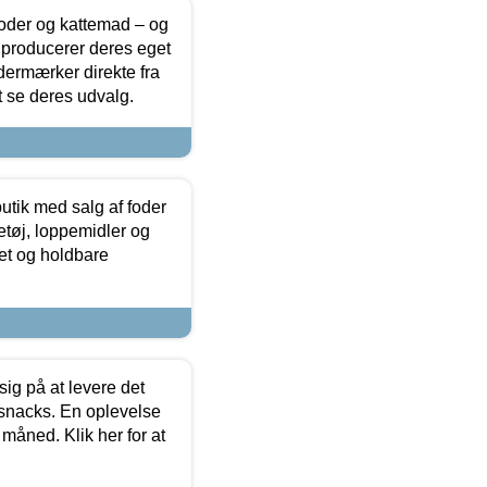
foder og kattemad – og
 producerer deres eget
dermærker direkte fra
t se deres udvalg.
utik med salg af foder
etøj, loppemidler og
tet og holdbare
sig på at levere det
 snacks. En oplevelse
 måned. Klik her for at