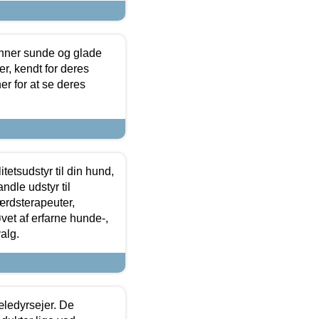
enner sunde og glade
r, kendt for deres
r for at se deres
tetsudstyr til din hund,
ndle udstyr til
ærdsterapeuter,
øvet af erfarne hunde-,
alg.
æledyrsejer. De