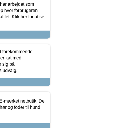
 har arbejdet som
op hvor forbrugeren
itet. Klik her for at se
est forekommende
ler kat med
r sig på
s udvalg.
E-mærket netbutik. De
hør og foder til hund