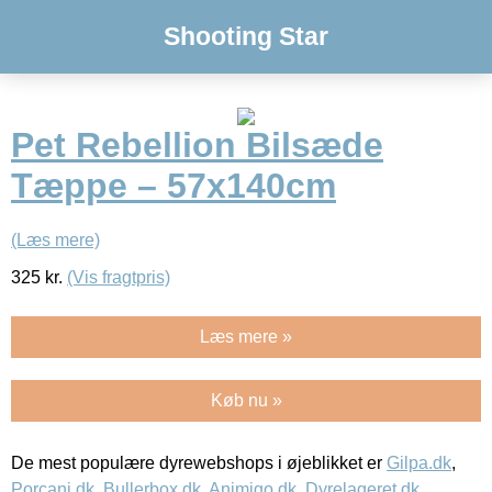
Shooting Star
Pet Rebellion Bilsæde
Tæppe – 57x140cm
(Læs mere)
325
kr.
(Vis fragtpris)
Læs mere »
Køb nu »
De mest populære dyrewebshops i øjeblikket er
Gilpa.dk
,
Porcani.dk
,
Bullerbox.dk
,
Animigo.dk
,
Dyrelageret.dk
,