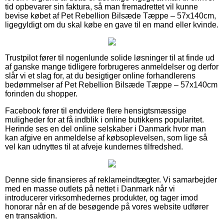
tid opbevarer sin faktura, så man fremadrettet vil kunne
bevise købet af Pet Rebellion Bilsæde Tæppe – 57x140cm,
ligegyldigt om du skal købe en gave til en mand eller kvinde.
Trustpilot fører til nogenlunde solide løsninger til at finde ud
af ganske mange tidligere forbrugeres anmeldelser og derfor
slår vi et slag for, at du besigtiger online forhandlerens
bedømmelser af Pet Rebellion Bilsæde Tæppe – 57x140cm
forinden du shopper.
Facebook fører til endvidere flere hensigtsmæssige
muligheder for at få indblik i online butikkens popularitet.
Herinde ses en del online selskaber i Danmark hvor man
kan afgive en anmeldelse af købsoplevelsen, som lige så
vel kan udnyttes til at afveje kundernes tilfredshed.
Denne side finansieres af reklameindtægter. Vi samarbejder
med en masse outlets på nettet i Danmark når vi
introducerer virksomhedernes produkter, og tager imod
honorar når en af de besøgende på vores website udfører
en transaktion.