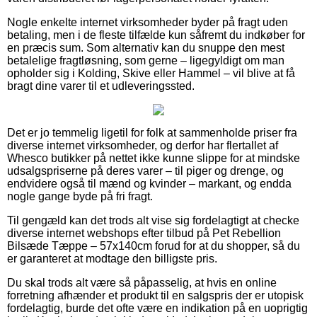
Nogle enkelte internet virksomheder byder på fragt uden
betaling, men i de fleste tilfælde kun såfremt du indkøber for
en præcis sum. Som alternativ kan du snuppe den mest
betalelige fragtløsning, som gerne – ligegyldigt om man
opholder sig i Kolding, Skive eller Hammel – vil blive at få
bragt dine varer til et udleveringssted.
Det er jo temmelig ligetil for folk at sammenholde priser fra
diverse internet virksomheder, og derfor har flertallet af
Whesco butikker på nettet ikke kunne slippe for at mindske
udsalgspriserne på deres varer – til piger og drenge, og
endvidere også til mænd og kvinder – markant, og endda
nogle gange byde på fri fragt.
Til gengæld kan det trods alt vise sig fordelagtigt at checke
diverse internet webshops efter tilbud på Pet Rebellion
Bilsæde Tæppe – 57x140cm forud for at du shopper, så du
er garanteret at modtage den billigste pris.
Du skal trods alt være så påpasselig, at hvis en online
forretning afhænder et produkt til en salgspris der er utopisk
fordelagtig, burde det ofte være en indikation på en uoprigtig