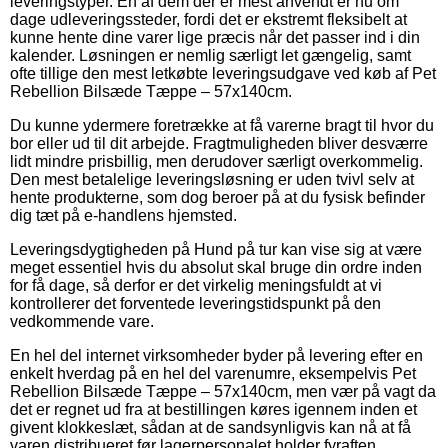
leveringstyper. En af dem der er mest anvendt er nu om
dage udleveringssteder, fordi det er ekstremt fleksibelt at
kunne hente dine varer lige præcis når det passer ind i din
kalender. Løsningen er nemlig særligt let gængelig, samt
ofte tillige den mest letkøbte leveringsudgave ved køb af Pet
Rebellion Bilsæde Tæppe – 57x140cm.
Du kunne ydermere foretrække at få varerne bragt til hvor du
bor eller ud til dit arbejde. Fragtmuligheden bliver desværre
lidt mindre prisbillig, men derudover særligt overkommelig.
Den mest betalelige leveringsløsning er uden tvivl selv at
hente produkterne, som dog beroer på at du fysisk befinder
dig tæt på e-handlens hjemsted.
Leveringsdygtigheden på Hund på tur kan vise sig at være
meget essentiel hvis du absolut skal bruge din ordre inden
for få dage, så derfor er det virkelig meningsfuldt at vi
kontrollerer det forventede leveringstidspunkt på den
vedkommende vare.
En hel del internet virksomheder byder på levering efter en
enkelt hverdag på en hel del varenumre, eksempelvis Pet
Rebellion Bilsæde Tæppe – 57x140cm, men vær på vagt da
det er regnet ud fra at bestillingen køres igennem inden et
givent klokkeslæt, sådan at de sandsynligvis kan nå at få
varen distribueret før lagerpersonalet holder fyraften.