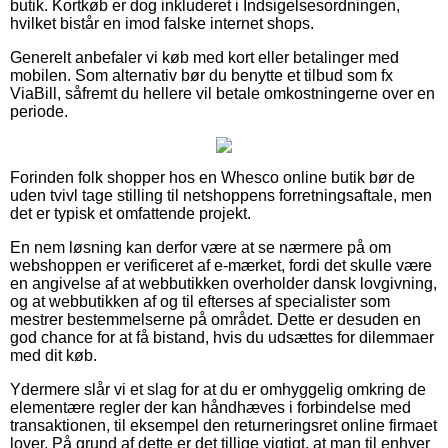
butik. Kortkøb er dog inkluderet i Indsigelsesordningen,
hvilket bistår en imod falske internet shops.
Generelt anbefaler vi køb med kort eller betalinger med
mobilen. Som alternativ bør du benytte et tilbud som fx
ViaBill, såfremt du hellere vil betale omkostningerne over en
periode.
Forinden folk shopper hos en Whesco online butik bør de
uden tvivl tage stilling til netshoppens forretningsaftale, men
det er typisk et omfattende projekt.
En nem løsning kan derfor være at se nærmere på om
webshoppen er verificeret af e-mærket, fordi det skulle være
en angivelse af at webbutikken overholder dansk lovgivning,
og at webbutikken af og til efterses af specialister som
mestrer bestemmelserne på området. Dette er desuden en
god chance for at få bistand, hvis du udsættes for dilemmaer
med dit køb.
Ydermere slår vi et slag for at du er omhyggelig omkring de
elementære regler der kan håndhæves i forbindelse med
transaktionen, til eksempel den returneringsret online firmaet
lover. På grund af dette er det tillige vigtigt, at man til enhver