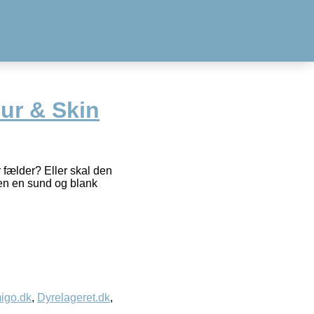
Fur & Skin
 fælder? Eller skal den
 den en sund og blank
igo.dk
,
Dyrelageret.dk
,