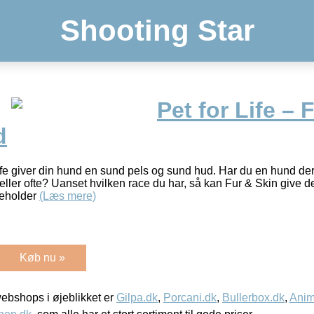
Shooting Star
Pet for Life – 
d
Life giver din hund en sund pels og sund hud. Har du en hund der
t eller ofte? Uanset hvilken race du har, så kan Fur & Skin give
deholder
(Læs mere)
Køb nu »
bshops i øjeblikket er
Gilpa.dk
,
Porcani.dk
,
Bullerbox.dk
,
Anim