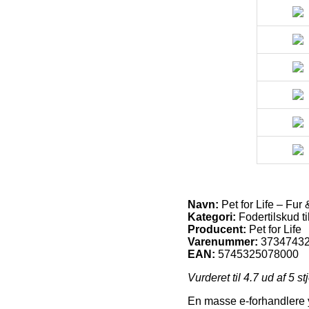
Navn:
Pet for Life – Fur 
Kategori:
Fodertilskud t
Producent:
Pet for Life
Varenummer:
3734743
EAN:
5745325078000
Vurderet til
4.7
ud af 5 st
En masse e-forhandlere y