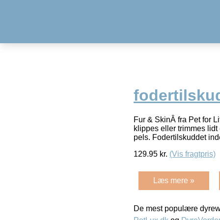
fodertilsku
Fur & SkinÂ fra Pet for 
klippes eller trimmes lid
pels. Fodertilskuddet in
129.95
kr.
(Vis fragtpris)
Læs mere »
De mest populære dyrewe