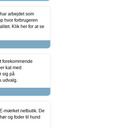
 har arbejdet som
op hvor forbrugeren
itet. Klik her for at se
est forekommende
ler kat med
r sig på
s udvalg.
E-mærket netbutik. De
hør og foder til hund