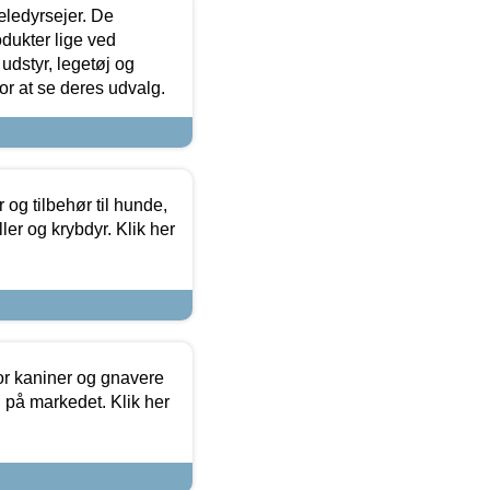
æledyrsejer. De
odukter lige ved
udstyr, legetøj og
 for at se deres udvalg.
og tilbehør til hunde,
ller og krybdyr. Klik her
or kaniner og gnavere
g på markedet. Klik her