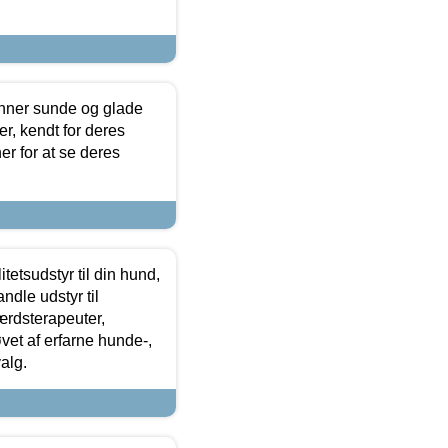
enner sunde og glade
r, kendt for deres
r for at se deres
tetsudstyr til din hund,
ndle udstyr til
ærdsterapeuter,
øvet af erfarne hunde-,
alg.