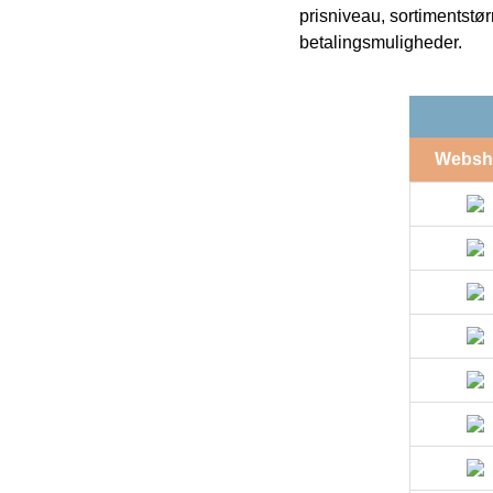
prisniveau, sortimentstø
betalingsmuligheder.
Websh