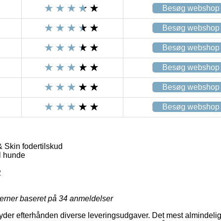
Besøg webshop
Besøg webshop
Besøg webshop
Besøg webshop
Besøg webshop
Besøg webshop
& Skin fodertilskud
il hunde
2
jerner baseret på
34
anmeldelser
der efterhånden diverse leveringsudgaver. Det mest almindelige 