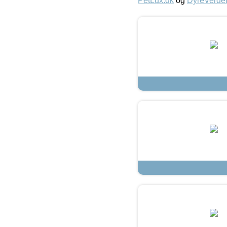
PetLux.dk
og
DyreVerde