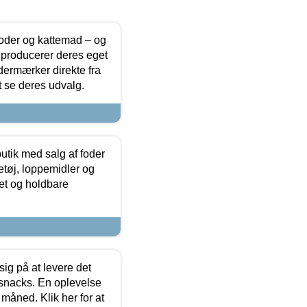
foder og kattemad – og
 producerer deres eget
dermærker direkte fra
t se deres udvalg.
utik med salg af foder
etøj, loppemidler og
tet og holdbare
sig på at levere det
 snacks. En oplevelse
 måned. Klik her for at