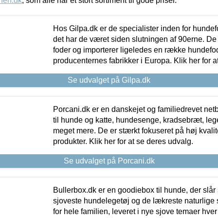
nen.dk
, som alle har et stort sortiment til gode priser.
Hos Gilpa.dk er de specialister inden for hunde
det har de været siden slutningen af 90erne. De
foder og importerer ligeledes en række hundefo
producenternes fabrikker i Europa. Klik her for a
Se udvalget på Gilpa.dk
Porcani.dk er en danskejet og familiedrevet netb
til hunde og katte, hundesenge, kradsebræt, leg
meget mere. De er stærkt fokuseret på høj kvali
produkter. Klik her for at se deres udvalg.
Se udvalget på Porcani.dk
Bullerbox.dk er en goodiebox til hunde, der slår 
sjoveste hundelegetøj og de lækreste naturlige
for hele familien, leveret i nye sjove temaer hver