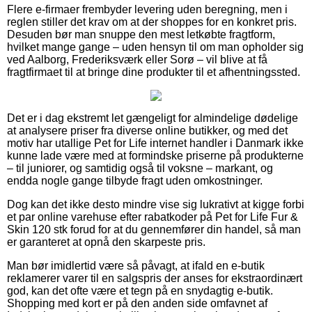
Flere e-firmaer frembyder levering uden beregning, men i
reglen stiller det krav om at der shoppes for en konkret pris.
Desuden bør man snuppe den mest letkøbte fragtform,
hvilket mange gange – uden hensyn til om man opholder sig
ved Aalborg, Frederiksværk eller Sorø – vil blive at få
fragtfirmaet til at bringe dine produkter til et afhentningssted.
Det er i dag ekstremt let gængeligt for almindelige dødelige
at analysere priser fra diverse online butikker, og med det
motiv har utallige Pet for Life internet handler i Danmark ikke
kunne lade være med at formindske priserne på produkterne
– til juniorer, og samtidig også til voksne – markant, og
endda nogle gange tilbyde fragt uden omkostninger.
Dog kan det ikke desto mindre vise sig lukrativt at kigge forbi
et par online varehuse efter rabatkoder på Pet for Life Fur &
Skin 120 stk forud for at du gennemfører din handel, så man
er garanteret at opnå den skarpeste pris.
Man bør imidlertid være så påvagt, at ifald en e-butik
reklamerer varer til en salgspris der anses for ekstraordinært
god, kan det ofte være et tegn på en snydagtig e-butik.
Shopping med kort er på den anden side omfavnet af