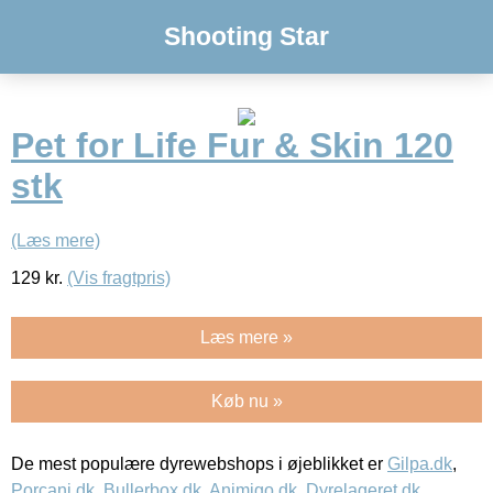
Shooting Star
Pet for Life Fur & Skin 120
stk
(Læs mere)
129
kr.
(Vis fragtpris)
Læs mere »
Køb nu »
De mest populære dyrewebshops i øjeblikket er
Gilpa.dk
,
Porcani.dk
,
Bullerbox.dk
,
Animigo.dk
,
Dyrelageret.dk
,