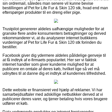
sin ordremail, således man senere vil kunne bevise
bestillingen af Pet for Life Fur & Skin 120 stk, hvad end man
efterspørger produkter til en dreng eller pige.
Trustpilot genererer aldeles uafhængige muligheder for at
granske flere andre konsumenters betragtninger og derved
rekommanderer vi, at du analyserer internet butikkens
vurderinger af Pet for Life Fur & Skin 120 stk forinden du
bestiller.
Facebook giver dig ydermere aldeles pålidelige genveje til
at få indtryk af e-firmaets popularitet. Her ser vi faktisk
internet handler som giver kunderne mulighed for at
publicere en omtale af deres køb, hvilket lige så vel må
udnyttes til at danne dig et indtryk af kundernes tilfredshed.
Dette website er finansieret ved hjælp af reklamer. Vi har
samarbejdsaftaler med adskillige netbutikker derved at vi
publicerer deres varer, og tjener betaling hvis vores brugere
udfører et køb.
Data vedrørende produkter og internet foretagender