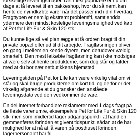
forskellige leveringsmåder. Det mest populære er nu om
dage at få leveret til en pakkeshop, hvor du så nemt kan
hente de nyindkøbte varer når det passer ind i din hverdag.
Fragttypen er nemlig ekstremt problemfri, samt endda
ydermere den mindst kostelige leveringsmulighed ved køb
af Pet for Life Fur & Skin 120 stk.
Du kunne lige så vel planlægge at få ordren bragt til din
private bopæl eller ud til dit arbejde. Fragtløsningen bliver
en gang i mellem en kende dyrere, men derudover vældig
smertefri. Den mest letkøbte fragtløsning kan ikke modsiges
at være selv at hente produkterne, som dog står og falder
med at du bor nær netbutikkens hjemsted.
Leveringstiden på Pet for Life kan være virkelig vital om vi
står og skal bruge produkterne om kort tid, og derfor er det
virkelig afgørende at du gransker den anslåede
leveringsdato ved den vedkommende vare.
En del internet forhandlere reklamerer med 1 dags fragt på
de fleste varenumre, eksempelvis Pet for Life Fur & Skin 120
stk, men som imidlertid tager udgangspunkt i at handlen
gemmenføres forinden et givent tidspunkt, sådan at de har
mulighed for at nå at få varen på posthuset forinden
lagerpersonalet har fri.