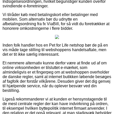
Indsigelsesordningen, hvilket begunstiger kunden overfor
svindlende e-forretninger.
Vi tilråder køb med betalingskort eller betalinger med
mobilen. Som alternativ bør du udnytte en
afbetalingsordning fra fx ViaBill, for så vidt du foretrækker at
honorere omkostningerne i flere bidder.
Inden folk handler hos en Pet for Life netshop bør de på en
vis måde tage stilling til webshoppens handelsaftale, men
det er tit ikke særlig interessant.
Et nemmere alternativ kunne derfor være at finde ud af om
online virksomheden er tilsluttet e-mærket, som
almindeligvis er et fingerpeg om at webshoppen overholder
de danske regler, samt at internet butikken løbende besøges
af fagfolk der forstår vilkårene. Desuden giver det dig genvej
til hjælpende service, når du oplever besvær ved din
bestilling.
Ligeså rekommanderer vi at kunden er hensynstagende til
de mest centrale regler der kan have indvirkning på ordren,
til eksempel hvilken byttepolitik internet firmaet anvender. I
den relation er det også relevant, at man stadigvæk beholder