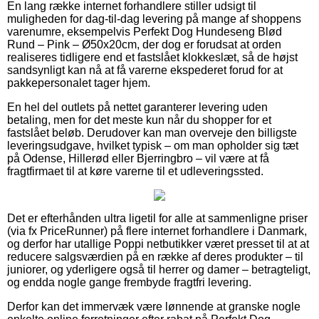
En lang række internet forhandlere stiller udsigt til
muligheden for dag-til-dag levering på mange af shoppens
varenumre, eksempelvis Perfekt Dog Hundeseng Blød
Rund – Pink – Ø50x20cm, der dog er forudsat at orden
realiseres tidligere end et fastslået klokkeslæt, så de højst
sandsynligt kan nå at få varerne ekspederet forud for at
pakkepersonalet tager hjem.
En hel del outlets på nettet garanterer levering uden
betaling, men for det meste kun når du shopper for et
fastslået beløb. Derudover kan man overveje den billigste
leveringsudgave, hvilket typisk – om man opholder sig tæt
på Odense, Hillerød eller Bjerringbro – vil være at få
fragtfirmaet til at køre varerne til et udleveringssted.
Det er efterhånden ultra ligetil for alle at sammenligne priser
(via fx PriceRunner) på flere internet forhandlere i Danmark,
og derfor har utallige Poppi netbutikker været presset til at at
reducere salgsværdien på en række af deres produkter – til
juniorer, og yderligere også til herrer og damer – betragteligt,
og endda nogle gange frembyde fragtfri levering.
Derfor kan det immervæk være lønnende at granske nogle