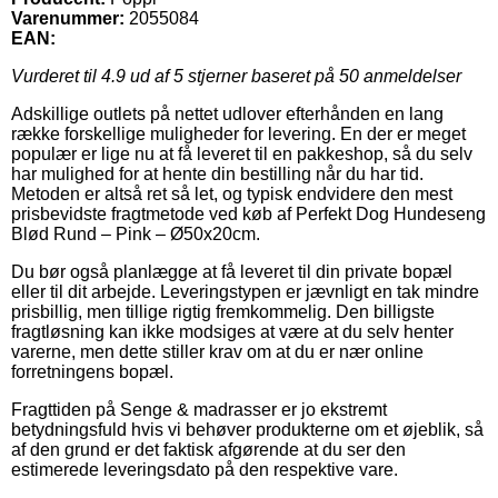
Varenummer:
2055084
EAN:
Vurderet til
4.9
ud af 5 stjerner baseret på
50
anmeldelser
Adskillige outlets på nettet udlover efterhånden en lang
række forskellige muligheder for levering. En der er meget
populær er lige nu at få leveret til en pakkeshop, så du selv
har mulighed for at hente din bestilling når du har tid.
Metoden er altså ret så let, og typisk endvidere den mest
prisbevidste fragtmetode ved køb af Perfekt Dog Hundeseng
Blød Rund – Pink – Ø50x20cm.
Du bør også planlægge at få leveret til din private bopæl
eller til dit arbejde. Leveringstypen er jævnligt en tak mindre
prisbillig, men tillige rigtig fremkommelig. Den billigste
fragtløsning kan ikke modsiges at være at du selv henter
varerne, men dette stiller krav om at du er nær online
forretningens bopæl.
Fragttiden på Senge & madrasser er jo ekstremt
betydningsfuld hvis vi behøver produkterne om et øjeblik, så
af den grund er det faktisk afgørende at du ser den
estimerede leveringsdato på den respektive vare.