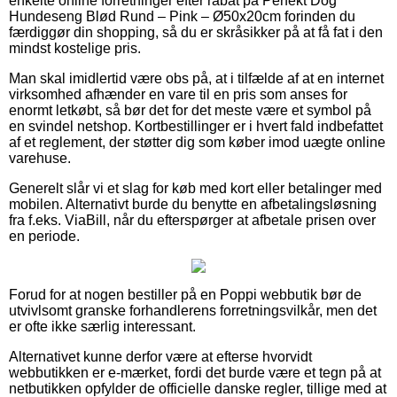
enkelte online forretninger efter rabat på Perfekt Dog
Hundeseng Blød Rund – Pink – Ø50x20cm forinden du
færdiggør din shopping, så du er skråsikker på at få fat i den
mindst kostelige pris.
Man skal imidlertid være obs på, at i tilfælde af at en internet
virksomhed afhænder en vare til en pris som anses for
enormt letkøbt, så bør det for det meste være et symbol på
en svindel netshop. Kortbestillinger er i hvert fald indbefattet
af et reglement, der støtter dig som køber imod uægte online
varehuse.
Generelt slår vi et slag for køb med kort eller betalinger med
mobilen. Alternativt burde du benytte en afbetalingsløsning
fra f.eks. ViaBill, når du efterspørger at afbetale prisen over
en periode.
Forud for at nogen bestiller på en Poppi webbutik bør de
utvivlsomt granske forhandlerens forretningsvilkår, men det
er ofte ikke særlig interessant.
Alternativet kunne derfor være at efterse hvorvidt
webbutikken er e-mærket, fordi det burde være et tegn på at
netbutikken opfylder de officielle danske regler, tillige med at