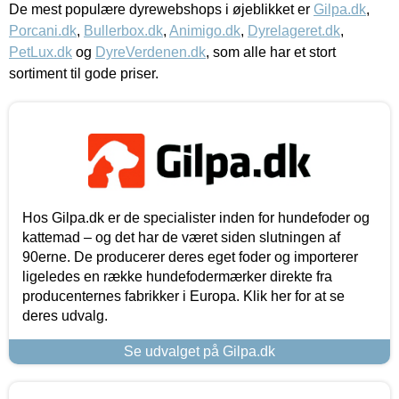
De mest populære dyrewebshops i øjeblikket er
Gilpa.dk
,
Porcani.dk
,
Bullerbox.dk
,
Animigo.dk
,
Dyrelageret.dk
,
PetLux.dk
og
DyreVerdenen.dk
, som alle har et stort
sortiment til gode priser.
Hos Gilpa.dk er de specialister inden for hundefoder og
kattemad – og det har de været siden slutningen af
90erne. De producerer deres eget foder og importerer
ligeledes en række hundefodermærker direkte fra
producenternes fabrikker i Europa. Klik her for at se
deres udvalg.
Se udvalget på Gilpa.dk