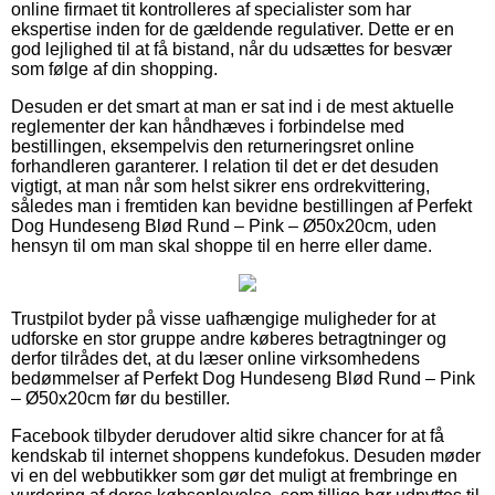
online firmaet tit kontrolleres af specialister som har
ekspertise inden for de gældende regulativer. Dette er en
god lejlighed til at få bistand, når du udsættes for besvær
som følge af din shopping.
Desuden er det smart at man er sat ind i de mest aktuelle
reglementer der kan håndhæves i forbindelse med
bestillingen, eksempelvis den returneringsret online
forhandleren garanterer. I relation til det er det desuden
vigtigt, at man når som helst sikrer ens ordrekvittering,
således man i fremtiden kan bevidne bestillingen af Perfekt
Dog Hundeseng Blød Rund – Pink – Ø50x20cm, uden
hensyn til om man skal shoppe til en herre eller dame.
Trustpilot byder på visse uafhængige muligheder for at
udforske en stor gruppe andre køberes betragtninger og
derfor tilrådes det, at du læser online virksomhedens
bedømmelser af Perfekt Dog Hundeseng Blød Rund – Pink
– Ø50x20cm før du bestiller.
Facebook tilbyder derudover altid sikre chancer for at få
kendskab til internet shoppens kundefokus. Desuden møder
vi en del webbutikker som gør det muligt at frembringe en