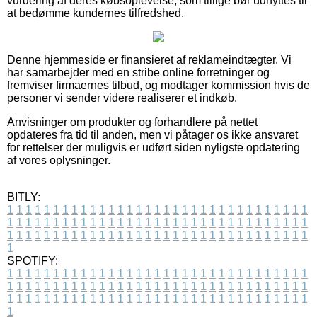
vurdering af deres købsoplevelse, som tillige bør udnyttes til
at bedømme kundernes tilfredshed.
Denne hjemmeside er finansieret af reklameindtægter. Vi
har samarbejder med en stribe online forretninger og
fremviser firmaernes tilbud, og modtager kommission hvis de
personer vi sender videre realiserer et indkøb.
Anvisninger om produkter og forhandlere på nettet
opdateres fra tid til anden, men vi påtager os ikke ansvaret
for rettelser der muligvis er udført siden nyligste opdatering
af vores oplysninger.
BITLY:
1
1
1
1
1
1
1
1
1
1
1
1
1
1
1
1
1
1
1
1
1
1
1
1
1
1
1
1
1
1
1
1
1
1
1
1
1
1
1
1
1
1
1
1
1
1
1
1
1
1
1
1
1
1
1
1
1
1
1
1
1
1
1
1
1
1
1
1
1
1
1
1
1
1
1
1
1
1
1
1
1
1
1
1
1
1
1
1
1
1
1
1
1
1
1
1
1
1
1
1
SPOTIFY:
1
1
1
1
1
1
1
1
1
1
1
1
1
1
1
1
1
1
1
1
1
1
1
1
1
1
1
1
1
1
1
1
1
1
1
1
1
1
1
1
1
1
1
1
1
1
1
1
1
1
1
1
1
1
1
1
1
1
1
1
1
1
1
1
1
1
1
1
1
1
1
1
1
1
1
1
1
1
1
1
1
1
1
1
1
1
1
1
1
1
1
1
1
1
1
1
1
1
1
1