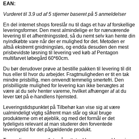
EAN:
Vurderet til
3.9
ud af 5 stjerner baseret på
5
anmeldelser
En del internet shops foreslår nu til dags et hav af forskellige
leveringsformer. Den mest almindelige er for nærværende
levering til et afhentningssted, så du nemt selv kan hente din
nyindkøbte vare når der er mulighed for det. Metoden er
altså ekstremt gnidningsløs, og endda desuden den mest
prisbevidste løsning til levering ved køb af Pentagon
multifarvet løbegård 60*60cm.
Du bør derudover prøve at bestille pakken til levering til dit
hus eller til hvor du arbejder. Fragtmuligheden er tit en tak
mindre prisbillig, men omvendt temmelig smertefri. Den
prisbilligste mulighed for levering kan ikke benægtes at
være at du selv henter varerne, hvilket afhænger af at du
lever tæt på e-handlens hjemsted.
Leveringstidspunktet på Tilbehør kan vise sig at være
ualmindeligt vigtig såfremt man står og skal bruge
produkterne om et øjeblik, og med det formål er det
tydeligvis relevant at man studerer den forventede
leveringstid for det pågældende produkt.