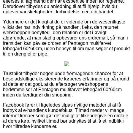
efterses af fagmænd der har ekspertise inden for reglerne.
Derudover tilbydes du anledning til at få hjælp, hvis du
oplever vanskeligheder i forbindelse med din handel.
Ydermere er det klogt at du er vidende om de væsentligste
vilkår der har indvirkning på handlen, f.eks. den returret
webshoppen benytter. I den relation er det i øvrigt
afgørende, at man stadig opbevarer ens ordremail, så man i
fremtiden kan påvise ordren af Pentagon multifarvet
løbegård 60*60cm, uden hensyn til om man søger et produkt
til en dreng eller pige.
Trustpilot tilbyder nogenlunde fremragende chancer for at
bese adskillige eksisterende køberes erfaringer og på grund
af dette er det godt, at du eftersøger webshoppens
bedømmelser af Pentagon multifarvet løbegård 60*60cm
inden du færdiggør din shopping.
Facebook fører til ligeledes tilpas nyttige metoder til at få
indtryk af e-handlens kundefokus. Tilmed møder vi mange
internet firmaer som gør det muligt at tilkendegive en omtale
af deres køb, hvilket tilmed bør udnyttes til at få et indblik i
hvor tilfredse kunderne er.