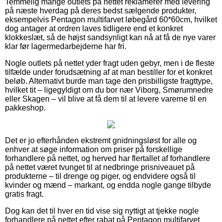
Temmelig mange outlets på nettet reklamerer med levering
på næste hverdag på deres bedst sælgende produkter,
eksempelvis Pentagon multifarvet løbegård 60*60cm, hvilket
dog antager at ordren laves tidligere end et konkret
klokkeslæt, så de højst sandsynligt kan nå at få de nye varer
klar før lagermedarbejderne har fri.
Nogle outlets på nettet yder fragt uden gebyr, men i de fleste
tilfælde under forudsætning af at man bestiller for et konkret
beløb. Alternativt burde man tage den prisbilligste fragttype,
hvilket tit – ligegyldigt om du bor nær Viborg, Smørumnedre
eller Skagen – vil blive at få dem til at levere varerne til en
pakkeshop.
Det er jo efterhånden ekstremt gnidningsløst for alle og
enhver at søge information om priser på forskellige
forhandlere på nettet, og herved har flertallet af forhandlere
på nettet været tvunget til at nedbringe prisniveauet på
produkterne – til drenge og piger, og endvidere også til
kvinder og mænd – markant, og endda nogle gange tilbyde
gratis fragt.
Dog kan det til hver en tid vise sig nyttigt at tjekke nogle
forhandlere på nettet efter rabat på Pentagon multifarvet