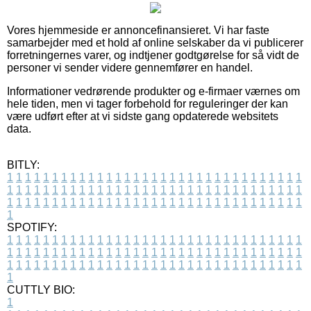
Vores hjemmeside er annoncefinansieret. Vi har faste
samarbejder med et hold af online selskaber da vi publicerer
forretningernes varer, og indtjener godtgørelse for så vidt de
personer vi sender videre gennemfører en handel.
Informationer vedrørende produkter og e-firmaer værnes om
hele tiden, men vi tager forbehold for reguleringer der kan
være udført efter at vi sidste gang opdaterede websitets
data.
BITLY:
1
1
1
1
1
1
1
1
1
1
1
1
1
1
1
1
1
1
1
1
1
1
1
1
1
1
1
1
1
1
1
1
1
1
1
1
1
1
1
1
1
1
1
1
1
1
1
1
1
1
1
1
1
1
1
1
1
1
1
1
1
1
1
1
1
1
1
1
1
1
1
1
1
1
1
1
1
1
1
1
1
1
1
1
1
1
1
1
1
1
1
1
1
1
1
1
1
1
1
1
SPOTIFY:
1
1
1
1
1
1
1
1
1
1
1
1
1
1
1
1
1
1
1
1
1
1
1
1
1
1
1
1
1
1
1
1
1
1
1
1
1
1
1
1
1
1
1
1
1
1
1
1
1
1
1
1
1
1
1
1
1
1
1
1
1
1
1
1
1
1
1
1
1
1
1
1
1
1
1
1
1
1
1
1
1
1
1
1
1
1
1
1
1
1
1
1
1
1
1
1
1
1
1
1
CUTTLY BIO:
1