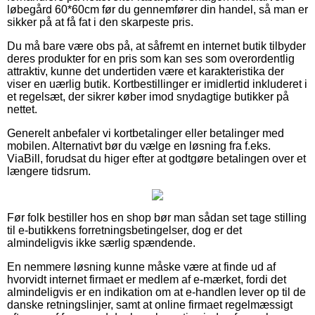
løbegård 60*60cm før du gennemfører din handel, så man er
sikker på at få fat i den skarpeste pris.
Du må bare være obs på, at såfremt en internet butik tilbyder
deres produkter for en pris som kan ses som overordentlig
attraktiv, kunne det undertiden være et karakteristika der
viser en uærlig butik. Kortbestillinger er imidlertid inkluderet i
et regelsæt, der sikrer køber imod snydagtige butikker på
nettet.
Generelt anbefaler vi kortbetalinger eller betalinger med
mobilen. Alternativt bør du vælge en løsning fra f.eks.
ViaBill, forudsat du higer efter at godtgøre betalingen over et
længere tidsrum.
Før folk bestiller hos en shop bør man sådan set tage stilling
til e-butikkens forretningsbetingelser, dog er det
almindeligvis ikke særlig spændende.
En nemmere løsning kunne måske være at finde ud af
hvorvidt internet firmaet er medlem af e-mærket, fordi det
almindeligvis er en indikation om at e-handlen lever op til de
danske retningslinjer, samt at online firmaet regelmæssigt