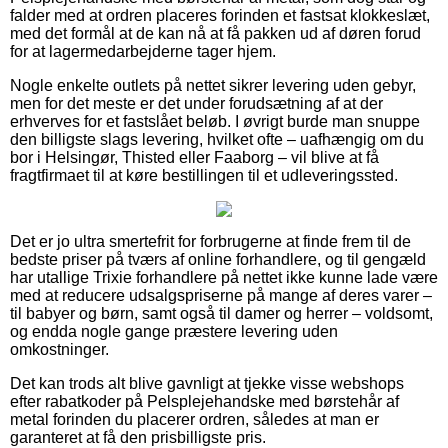
falder med at ordren placeres forinden et fastsat klokkeslæt,
med det formål at de kan nå at få pakken ud af døren forud
for at lagermedarbejderne tager hjem.
Nogle enkelte outlets på nettet sikrer levering uden gebyr,
men for det meste er det under forudsætning af at der
erhverves for et fastslået beløb. I øvrigt burde man snuppe
den billigste slags levering, hvilket ofte – uafhængig om du
bor i Helsingør, Thisted eller Faaborg – vil blive at få
fragtfirmaet til at køre bestillingen til et udleveringssted.
Det er jo ultra smertefrit for forbrugerne at finde frem til de
bedste priser på tværs af online forhandlere, og til gengæld
har utallige Trixie forhandlere på nettet ikke kunne lade være
med at reducere udsalgspriserne på mange af deres varer –
til babyer og børn, samt også til damer og herrer – voldsomt,
og endda nogle gange præstere levering uden
omkostninger.
Det kan trods alt blive gavnligt at tjekke visse webshops
efter rabatkoder på Pelsplejehandske med børstehår af
metal forinden du placerer ordren, således at man er
garanteret at få den prisbilligste pris.