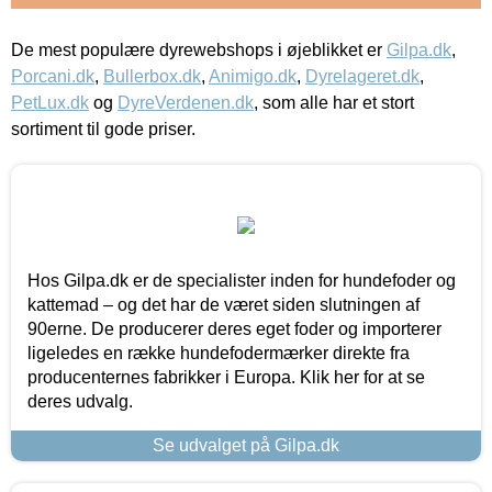
De mest populære dyrewebshops i øjeblikket er
Gilpa.dk
,
Porcani.dk
,
Bullerbox.dk
,
Animigo.dk
,
Dyrelageret.dk
,
PetLux.dk
og
DyreVerdenen.dk
, som alle har et stort
sortiment til gode priser.
Hos Gilpa.dk er de specialister inden for hundefoder og
kattemad – og det har de været siden slutningen af
90erne. De producerer deres eget foder og importerer
ligeledes en række hundefodermærker direkte fra
producenternes fabrikker i Europa. Klik her for at se
deres udvalg.
Se udvalget på Gilpa.dk