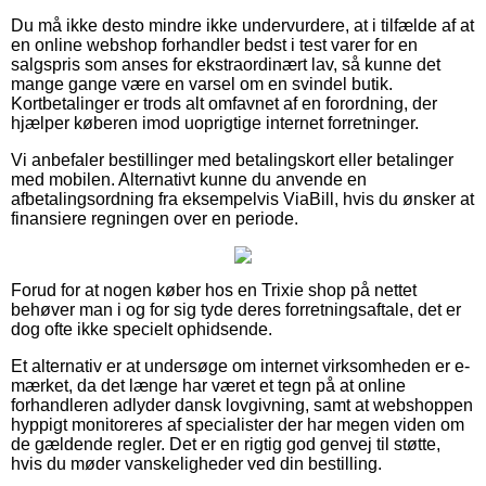
Du må ikke desto mindre ikke undervurdere, at i tilfælde af at
en online webshop forhandler bedst i test varer for en
salgspris som anses for ekstraordinært lav, så kunne det
mange gange være en varsel om en svindel butik.
Kortbetalinger er trods alt omfavnet af en forordning, der
hjælper køberen imod uoprigtige internet forretninger.
Vi anbefaler bestillinger med betalingskort eller betalinger
med mobilen. Alternativt kunne du anvende en
afbetalingsordning fra eksempelvis ViaBill, hvis du ønsker at
finansiere regningen over en periode.
Forud for at nogen køber hos en Trixie shop på nettet
behøver man i og for sig tyde deres forretningsaftale, det er
dog ofte ikke specielt ophidsende.
Et alternativ er at undersøge om internet virksomheden er e-
mærket, da det længe har været et tegn på at online
forhandleren adlyder dansk lovgivning, samt at webshoppen
hyppigt monitoreres af specialister der har megen viden om
de gældende regler. Det er en rigtig god genvej til støtte,
hvis du møder vanskeligheder ved din bestilling.