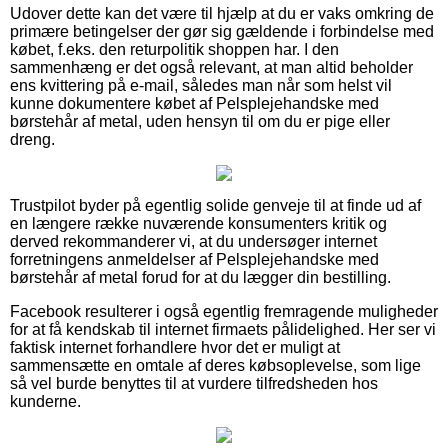
Udover dette kan det være til hjælp at du er vaks omkring de
primære betingelser der gør sig gældende i forbindelse med
købet, f.eks. den returpolitik shoppen har. I den
sammenhæng er det også relevant, at man altid beholder
ens kvittering på e-mail, således man når som helst vil
kunne dokumentere købet af Pelsplejehandske med
børstehår af metal, uden hensyn til om du er pige eller
dreng.
Trustpilot byder på egentlig solide genveje til at finde ud af
en længere række nuværende konsumenters kritik og
derved rekommanderer vi, at du undersøger internet
forretningens anmeldelser af Pelsplejehandske med
børstehår af metal forud for at du lægger din bestilling.
Facebook resulterer i også egentlig fremragende muligheder
for at få kendskab til internet firmaets pålidelighed. Her ser vi
faktisk internet forhandlere hvor det er muligt at
sammensætte en omtale af deres købsoplevelse, som lige
så vel burde benyttes til at vurdere tilfredsheden hos
kunderne.