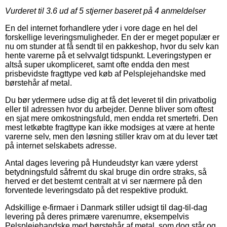
Vurderet til
3.6
ud af 5 stjerner baseret på
4
anmeldelser
En del internet forhandlere yder i vore dage en hel del
forskellige leveringsmuligheder. En der er meget populær er
nu om stunder at få sendt til en pakkeshop, hvor du selv kan
hente varerne på et selvvalgt tidspunkt. Leveringstypen er
altså super ukompliceret, samt ofte endda den mest
prisbevidste fragttype ved køb af Pelsplejehandske med
børstehår af metal.
Du bør ydermere udse dig at få det leveret til din privatbolig
eller til adressen hvor du arbejder. Denne bliver som oftest
en sjat mere omkostningsfuld, men endda ret smertefri. Den
mest letkøbte fragttype kan ikke modsiges at være at hente
varerne selv, men den løsning stiller krav om at du lever tæt
på internet selskabets adresse.
Antal dages levering på Hundeudstyr kan være yderst
betydningsfuld såfremt du skal bruge din ordre straks, så
herved er det bestemt centralt at vi ser nærmere på den
forventede leveringsdato på det respektive produkt.
Adskillige e-firmaer i Danmark stiller udsigt til dag-til-dag
levering på deres primære varenumre, eksempelvis
Pelsplejehandske med børstehår af metal, som dog står og