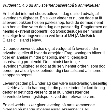
Vurderet til
4.6
ud af 5 stjerner baseret på
8
anmeldelser
En hel del internet shops udlover i dag et stort udvalg af
leveringsmuligheder. En sikker vinder er nu om dage at få
afleveret pakken hos en pakkeshop, fordi du dermed nemt
kan hente dine varer den dag der passer dig. Fragtformen er
nemlig ekstremt problemfri, og typisk desuden den mindst
kostelige leveringsversion ved køb af MH |Â MmBrick
Classic | Island | Navy.
Du burde omvendt udse dig at vælge at få leveret til din
privatbolig eller til hvor du arbejder. Fragtløsningen bliver til
tider en anelse mindre prisbillig, men til gengæld
usædvanlig problemfri. Den mindst kostelige
leveringsmulighed er dog at du selv henter ordren, som dog
beroer på at du fysisk befinder dig i kort afstand af internet
shoppens bopæl.
Leveringstiden på Underlag kan være usædvanlig væsentlig
i tilfælde af at du har brug for din pakke inden for kort tid, og
derfor er det rigtig væsentligt at du undersøger det
forventede leveringstidspunkt ved den relevante vare.
En del webbutikker giver levering på næstkommende
hverdag på mange af deres varer, eksempelvis MH |