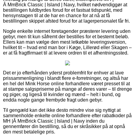
Â MmBrick Classic | Island | Navy, hvilket nødvendiggør at
bestillingen fuldbyrdes forud for et fastsat tidspunkt, med
hensynstagen til at de har en chance for at nå at få
bestillingen skippet afsted forud for at lagerpersonalet får fri.
Nogle enkelte internet foretagender præsterer levering uden
gebyr, men tit kun såfremt der bestilles for et bestemt beløb.
Ellers kan man vælge den mest letkøbte leveringsversion,
hvilket tit – hvad end man bor i Køge, Lillerød eller Skagen –
er at få fragtfirmaet til at levere ordren til et afhentningssted.
Det er jo efterhånden yderst problemfrit for enhver at lave
prissammenligning i blandt flere e-forretninger, og altså har
en hel del Mink Horse online forhandlere været presset til at
at stampe salgspriserne på mange af deres varer – til drenge
og piger, og ligeså til kvinder og mænd – helt i bund, og
endda nogle gange frembyde fragt uden gebyr.
Til gengæld kan det ikke desto mindre vise sig nyttigt at
sammenholde enkelte online forhandlere efter rabatkoder på
MH |Â MmBrick Classic | Island | Navy inden du
gennemfører din bestilling, så du er skråsikker på at opnå
den mest betalelige pris.