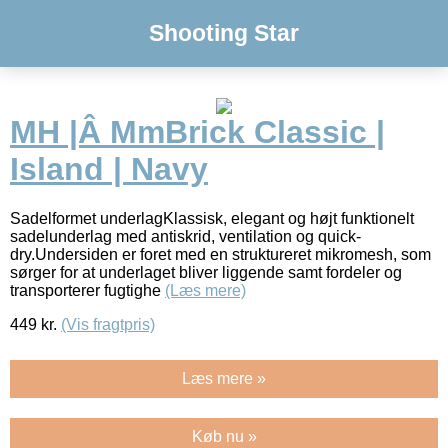
Shooting Star
MH |Â MmBrick Classic |
Island | Navy
Sadelformet underlagKlassisk, elegant og højt funktionelt
sadelunderlag med antiskrid, ventilation og quick-
dry.Undersiden er foret med en struktureret mikromesh, som
sørger for at underlaget bliver liggende samt fordeler og
transporterer fugtighe
(Læs mere)
449
kr.
(Vis fragtpris)
Læs mere »
Køb nu »