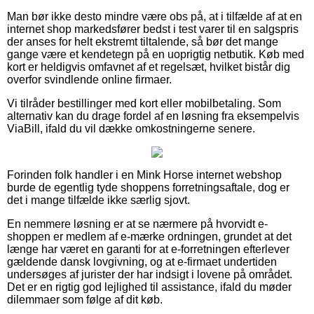
Man bør ikke desto mindre være obs på, at i tilfælde af at en
internet shop markedsfører bedst i test varer til en salgspris
der anses for helt ekstremt tiltalende, så bør det mange
gange være et kendetegn på en uoprigtig netbutik. Køb med
kort er heldigvis omfavnet af et regelsæt, hvilket bistår dig
overfor svindlende online firmaer.
Vi tilråder bestillinger med kort eller mobilbetaling. Som
alternativ kan du drage fordel af en løsning fra eksempelvis
ViaBill, ifald du vil dække omkostningerne senere.
Forinden folk handler i en Mink Horse internet webshop
burde de egentlig tyde shoppens forretningsaftale, dog er
det i mange tilfælde ikke særlig sjovt.
En nemmere løsning er at se nærmere på hvorvidt e-
shoppen er medlem af e-mærke ordningen, grundet at det
længe har været en garanti for at e-forretningen efterlever
gældende dansk lovgivning, og at e-firmaet undertiden
undersøges af jurister der har indsigt i lovene på området.
Det er en rigtig god lejlighed til assistance, ifald du møder
dilemmaer som følge af dit køb.