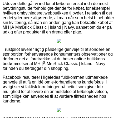
Udover dette går vi ind for at køberen er sat ind i de mest
betydningsfulde forhold gældende for købet, for eksempel
hvilken ombytningsret webbutikken tilbyder. I relation til det
er det ydermere afgørende, at man når som helst bibeholder
sin kvittering, så man en anden gang kan bekræfte købet af
MH |Â MmBrick Classic | Island | Navy, uanset om du er på
udkig efter produkter til en dreng eller pige.
Trustpilot leverer rigtig pålidelige genveje til at sondere en
stor portion forhenværende konsumenters observationer og
derfor er det at foretrække, at du beser online butikkens
bedømmelser af MH |Â MmBrick Classic | Island | Navy
forinden du færdiggør din shopping.
Facebook resulterer i ligeledes fuldkommen udmærkede
genveje til at få en idé om e-forhandlerens kundefokus. I
øvrigt ser vi faktisk forretninger på nettet som giver folk
mulighed for at levere en anmeldelse af købsoplevelsen,
som tillige kan anvendes til at vurdere tilfredsheden hos
kunderne.