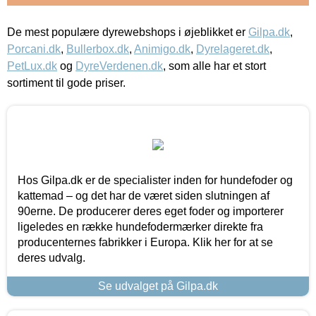
De mest populære dyrewebshops i øjeblikket er
Gilpa.dk
,
Porcani.dk
,
Bullerbox.dk
,
Animigo.dk
,
Dyrelageret.dk
,
PetLux.dk
og
DyreVerdenen.dk
, som alle har et stort
sortiment til gode priser.
Hos Gilpa.dk er de specialister inden for hundefoder og
kattemad – og det har de været siden slutningen af
90erne. De producerer deres eget foder og importerer
ligeledes en række hundefodermærker direkte fra
producenternes fabrikker i Europa. Klik her for at se
deres udvalg.
Se udvalget på Gilpa.dk