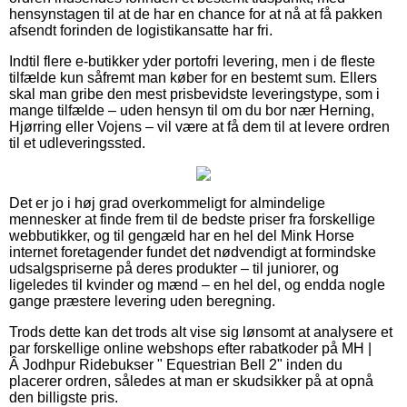
hensynstagen til at de har en chance for at nå at få pakken
afsendt forinden de logistikansatte har fri.
Indtil flere e-butikker yder portofri levering, men i de fleste
tilfælde kun såfremt man køber for en bestemt sum. Ellers
skal man gribe den mest prisbevidste leveringstype, som i
mange tilfælde – uden hensyn til om du bor nær Herning,
Hjørring eller Vojens – vil være at få dem til at levere ordren
til et udleveringssted.
Det er jo i høj grad overkommeligt for almindelige
mennesker at finde frem til de bedste priser fra forskellige
webbutikker, og til gengæld har en hel del Mink Horse
internet foretagender fundet det nødvendigt at formindske
udsalgspriserne på deres produkter – til juniorer, og
ligeledes til kvinder og mænd – en hel del, og endda nogle
gange præstere levering uden beregning.
Trods dette kan det trods alt vise sig lønsomt at analysere et
par forskellige online webshops efter rabatkoder på MH |
Â Jodhpur Ridebukser " Equestrian Bell 2" inden du
placerer ordren, således at man er skudsikker på at opnå
den billigste pris.