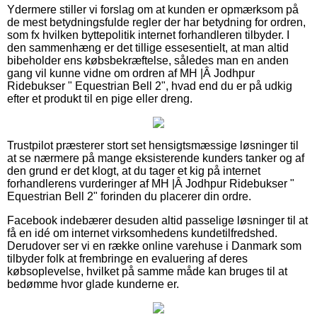
Ydermere stiller vi forslag om at kunden er opmærksom på
de mest betydningsfulde regler der har betydning for ordren,
som fx hvilken byttepolitik internet forhandleren tilbyder. I
den sammenhæng er det tillige essesentielt, at man altid
bibeholder ens købsbekræftelse, således man en anden
gang vil kunne vidne om ordren af MH |Â Jodhpur
Ridebukser " Equestrian Bell 2", hvad end du er på udkig
efter et produkt til en pige eller dreng.
Trustpilot præsterer stort set hensigtsmæssige løsninger til
at se nærmere på mange eksisterende kunders tanker og af
den grund er det klogt, at du tager et kig på internet
forhandlerens vurderinger af MH |Â Jodhpur Ridebukser "
Equestrian Bell 2" forinden du placerer din ordre.
Facebook indebærer desuden altid passelige løsninger til at
få en idé om internet virksomhedens kundetilfredshed.
Derudover ser vi en række online varehuse i Danmark som
tilbyder folk at frembringe en evaluering af deres
købsoplevelse, hvilket på samme måde kan bruges til at
bedømme hvor glade kunderne er.