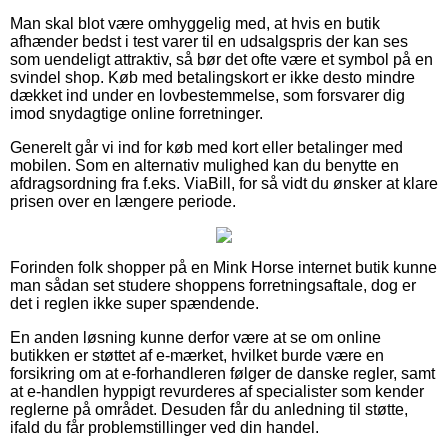
Man skal blot være omhyggelig med, at hvis en butik
afhænder bedst i test varer til en udsalgspris der kan ses
som uendeligt attraktiv, så bør det ofte være et symbol på en
svindel shop. Køb med betalingskort er ikke desto mindre
dækket ind under en lovbestemmelse, som forsvarer dig
imod snydagtige online forretninger.
Generelt går vi ind for køb med kort eller betalinger med
mobilen. Som en alternativ mulighed kan du benytte en
afdragsordning fra f.eks. ViaBill, for så vidt du ønsker at klare
prisen over en længere periode.
Forinden folk shopper på en Mink Horse internet butik kunne
man sådan set studere shoppens forretningsaftale, dog er
det i reglen ikke super spændende.
En anden løsning kunne derfor være at se om online
butikken er støttet af e-mærket, hvilket burde være en
forsikring om at e-forhandleren følger de danske regler, samt
at e-handlen hyppigt revurderes af specialister som kender
reglerne på området. Desuden får du anledning til støtte,
ifald du får problemstillinger ved din handel.