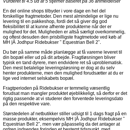
Vurderet til
4.5
ud af 5 stjerner baseret på
36
anmeldelser
En del online shops tilbyder i vore dage en hel del
forskellige fragtmetoder. Den mest almindelige er lige nu
levering til en pakkeshop, fordi det så giver dig god
fleksibilitet til at kunne afhente produkterne når der er
mulighed for det. Muligheden er altså særligt overkommelig,
og oftest desuden den prisbilligste fragtmetode ved køb af
MH |Â Jodhpur Ridebukser " Equestrian Bell 2".
Du bør på samme måde planlægge at få varerne leveret til
din bopæl eller ud på dit arbejde. Fragtløsningen bliver
typisk en tand dyrere, men endvidere ret så uproblematisk.
Den mest betalelige leveringsløsning er dog at du selv
henter produkterne, men den mulighed forudsætter at du er
lige ved internet selskabets bopæl.
Fragtperioden på Ridebukser er temmelig væsentlig
forudsat man mangler produktet øjeblikkeligt, så derfor er det
rigtig passende at vi studerer den forventede leveringsdato
på den respektive vare.
Størstedelen af netbutikker stiller udsigt til 1 dags fragt på en
masse produkter, eksempelvis MH |Â Jodhpur Ridebukser "
Equestrian Bell 2", men vær påpasselig da det antager at
ordren indsendes forinden et bestemt tidspunkt, med