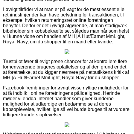
I øvrigt tilråder vi at man er på vagt for de mest essentielle
retningslinjer der kan have betydning for transaktionen, til
eksempel hvilken returneringsret online forretningen
benytter. Derfor er det i øvrigt afgørende, at man stadigvæk
bibeholder sin købsbekræftelse, således man når som helst
vil kunne vidne om handlen af MH |Â Hut/Earnet MmLight,
Royal Navy, om du shopper til en mand eller kvinde.
Trustpilot fører til evigt pæne chancer for at kontrollere flere
forhenværende brugeres opfattelser og af den grund er det
at foretrække, at du kigger nærmere på netbutikkens kritik af
MH |Â Hut/Earnet MmLight, Royal Navy før du shopper.
Facebook frembringer for øvrigt visse nyttige muligheder for
at få indblik i online forretningens pålidelighed. Herinde
møder vi endda internet handler som giver kunderne
mulighed for at udfærdige en bedømmelse af deres
købsoplevelse, hvilket lige så vel burde bruges til at vurdere
tidligere kunders oplevelser.