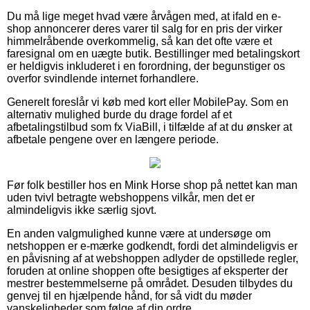
Du må lige meget hvad være årvågen med, at ifald en e-
shop annoncerer deres varer til salg for en pris der virker
himmelråbende overkommelig, så kan det ofte være et
faresignal om en uægte butik. Bestillinger med betalingskort
er heldigvis inkluderet i en forordning, der begunstiger os
overfor svindlende internet forhandlere.
Generelt foreslår vi køb med kort eller MobilePay. Som en
alternativ mulighed burde du drage fordel af et
afbetalingstilbud som fx ViaBill, i tilfælde af at du ønsker at
afbetale pengene over en længere periode.
Før folk bestiller hos en Mink Horse shop på nettet kan man
uden tvivl betragte webshoppens vilkår, men det er
almindeligvis ikke særlig sjovt.
En anden valgmulighed kunne være at undersøge om
netshoppen er e-mærke godkendt, fordi det almindeligvis er
en påvisning af at webshoppen adlyder de opstillede regler,
foruden at online shoppen ofte besigtiges af eksperter der
mestrer bestemmelserne på området. Desuden tilbydes du
genvej til en hjælpende hånd, for så vidt du møder
vanskeligheder som følge af din ordre.