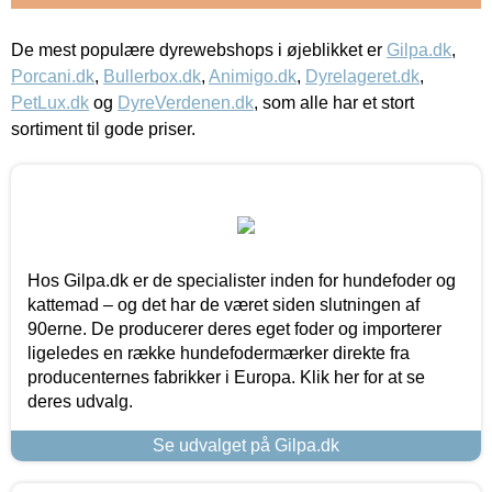
De mest populære dyrewebshops i øjeblikket er
Gilpa.dk
,
Porcani.dk
,
Bullerbox.dk
,
Animigo.dk
,
Dyrelageret.dk
,
PetLux.dk
og
DyreVerdenen.dk
, som alle har et stort
sortiment til gode priser.
Hos Gilpa.dk er de specialister inden for hundefoder og
kattemad – og det har de været siden slutningen af
90erne. De producerer deres eget foder og importerer
ligeledes en række hundefodermærker direkte fra
producenternes fabrikker i Europa. Klik her for at se
deres udvalg.
Se udvalget på Gilpa.dk