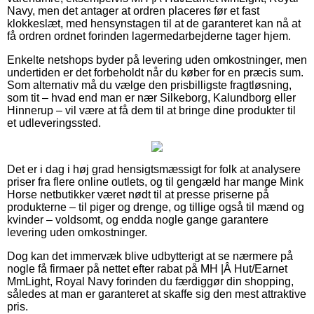
Navy, men det antager at ordren placeres før et fast
klokkeslæt, med hensynstagen til at de garanteret kan nå at
få ordren ordnet forinden lagermedarbejderne tager hjem.
Enkelte netshops byder på levering uden omkostninger, men
undertiden er det forbeholdt når du køber for en præcis sum.
Som alternativ må du vælge den prisbilligste fragtløsning,
som tit – hvad end man er nær Silkeborg, Kalundborg eller
Hinnerup – vil være at få dem til at bringe dine produkter til
et udleveringssted.
Det er i dag i høj grad hensigtsmæssigt for folk at analysere
priser fra flere online outlets, og til gengæld har mange Mink
Horse netbutikker været nødt til at presse priserne på
produkterne – til piger og drenge, og tillige også til mænd og
kvinder – voldsomt, og endda nogle gange garantere
levering uden omkostninger.
Dog kan det immervæk blive udbytterigt at se nærmere på
nogle få firmaer på nettet efter rabat på MH |Â Hut/Earnet
MmLight, Royal Navy forinden du færdiggør din shopping,
således at man er garanteret at skaffe sig den mest attraktive
pris.