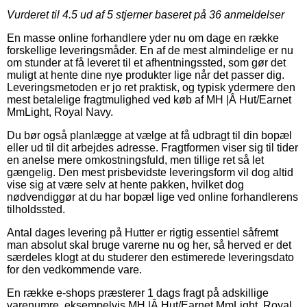
Vurderet til
4.5
ud af 5 stjerner baseret på
36
anmeldelser
En masse online forhandlere yder nu om dage en række
forskellige leveringsmåder. En af de mest almindelige er nu
om stunder at få leveret til et afhentningssted, som gør det
muligt at hente dine nye produkter lige når det passer dig.
Leveringsmetoden er jo ret praktisk, og typisk ydermere den
mest betalelige fragtmulighed ved køb af MH |Â Hut/Earnet
MmLight, Royal Navy.
Du bør også planlægge at vælge at få udbragt til din bopæl
eller ud til dit arbejdes adresse. Fragtformen viser sig til tider
en anelse mere omkostningsfuld, men tillige ret så let
gængelig. Den mest prisbevidste leveringsform vil dog altid
vise sig at være selv at hente pakken, hvilket dog
nødvendiggør at du har bopæl lige ved online forhandlerens
tilholdssted.
Antal dages levering på Hutter er rigtig essentiel såfremt
man absolut skal bruge varerne nu og her, så herved er det
særdeles klogt at du studerer den estimerede leveringsdato
for den vedkommende vare.
En række e-shops præsterer 1 dags fragt på adskillige
varenumre, eksempelvis MH |Â Hut/Earnet MmLight, Royal