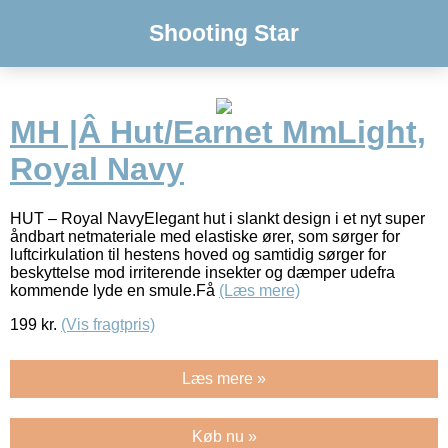
Shooting Star
MH |Â Hut/Earnet MmLight,
Royal Navy
HUT – Royal NavyElegant hut i slankt design i et nyt super
åndbart netmateriale med elastiske ører, som sørger for
luftcirkulation til hestens hoved og samtidig sørger for
beskyttelse mod irriterende insekter og dæmper udefra
kommende lyde en smule.Få
(Læs mere)
199
kr.
(Vis fragtpris)
Læs mere »
Køb nu »