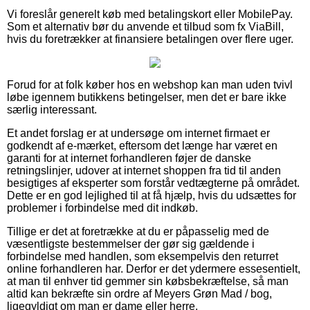
Vi foreslår generelt køb med betalingskort eller MobilePay.
Som et alternativ bør du anvende et tilbud som fx ViaBill,
hvis du foretrækker at finansiere betalingen over flere uger.
Forud for at folk køber hos en webshop kan man uden tvivl
løbe igennem butikkens betingelser, men det er bare ikke
særlig interessant.
Et andet forslag er at undersøge om internet firmaet er
godkendt af e-mærket, eftersom det længe har været en
garanti for at internet forhandleren føjer de danske
retningslinjer, udover at internet shoppen fra tid til anden
besigtiges af eksperter som forstår vedtægterne på området.
Dette er en god lejlighed til at få hjælp, hvis du udsættes for
problemer i forbindelse med dit indkøb.
Tillige er det at foretrække at du er påpasselig med de
væsentligste bestemmelser der gør sig gældende i
forbindelse med handlen, som eksempelvis den returret
online forhandleren har. Derfor er det ydermere essesentielt,
at man til enhver tid gemmer sin købsbekræftelse, så man
altid kan bekræfte sin ordre af Meyers Grøn Mad / bog,
ligegyldigt om man er dame eller herre.