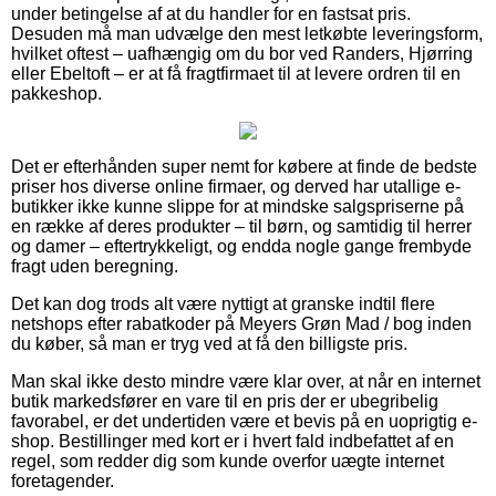
under betingelse af at du handler for en fastsat pris.
Desuden må man udvælge den mest letkøbte leveringsform,
hvilket oftest – uafhængig om du bor ved Randers, Hjørring
eller Ebeltoft – er at få fragtfirmaet til at levere ordren til en
pakkeshop.
Det er efterhånden super nemt for købere at finde de bedste
priser hos diverse online firmaer, og derved har utallige e-
butikker ikke kunne slippe for at mindske salgspriserne på
en række af deres produkter – til børn, og samtidig til herrer
og damer – eftertrykkeligt, og endda nogle gange frembyde
fragt uden beregning.
Det kan dog trods alt være nyttigt at granske indtil flere
netshops efter rabatkoder på Meyers Grøn Mad / bog inden
du køber, så man er tryg ved at få den billigste pris.
Man skal ikke desto mindre være klar over, at når en internet
butik markedsfører en vare til en pris der er ubegribelig
favorabel, er det undertiden være et bevis på en uoprigtig e-
shop. Bestillinger med kort er i hvert fald indbefattet af en
regel, som redder dig som kunde overfor uægte internet
foretagender.