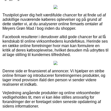
Trustpilot giver dig helt værdifulde chancer for at finde ud af
adskillige nuværende køberes oplevelser og på grund af
dette støtter vi, at du analyserer online firmaets omtaler af
Meyers Grøn Mad / bog inden du shopper.
Facebook resulterer i derudover altid gode chancer for at få
kendskab til online virksomhedens kundefokus. Herinde ses
en række online forretninger hvor man kan formulere en
kritik af deres købsoplevelse, hvilket desuden må udnyttes til
at tage stilling til kundernes tilfredshed.
Denne side er finansieret af annoncer. Vi hjælper en stribe
online firmaer og introducerer forretningernes produkter, og
tager imod provision ifald den person vi sender videre
realiserer et indkøb.
Vejledning angående produkter og online virksomheder
vedligeholdes tit, men vi kan ikke stilles ansvarlig for
forandringer der er foretaget siden seneste opdatering af
sidens informationer.