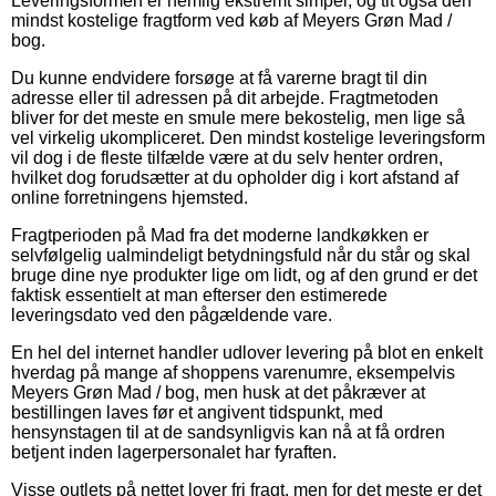
Leveringsformen er nemlig ekstremt simpel, og tit også den
mindst kostelige fragtform ved køb af Meyers Grøn Mad /
bog.
Du kunne endvidere forsøge at få varerne bragt til din
adresse eller til adressen på dit arbejde. Fragtmetoden
bliver for det meste en smule mere bekostelig, men lige så
vel virkelig ukompliceret. Den mindst kostelige leveringsform
vil dog i de fleste tilfælde være at du selv henter ordren,
hvilket dog forudsætter at du opholder dig i kort afstand af
online forretningens hjemsted.
Fragtperioden på Mad fra det moderne landkøkken er
selvfølgelig ualmindeligt betydningsfuld når du står og skal
bruge dine nye produkter lige om lidt, og af den grund er det
faktisk essentielt at man efterser den estimerede
leveringsdato ved den pågældende vare.
En hel del internet handler udlover levering på blot en enkelt
hverdag på mange af shoppens varenumre, eksempelvis
Meyers Grøn Mad / bog, men husk at det påkræver at
bestillingen laves før et angivent tidspunkt, med
hensynstagen til at de sandsynligvis kan nå at få ordren
betjent inden lagerpersonalet har fyraften.
Visse outlets på nettet lover fri fragt, men for det meste er det