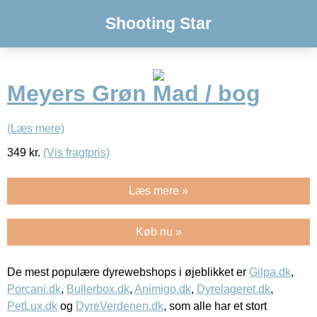
Shooting Star
Meyers Grøn Mad / bog
(Læs mere)
349
kr.
(Vis fragtpris)
Læs mere »
Køb nu »
De mest populære dyrewebshops i øjeblikket er
Gilpa.dk
,
Porcani.dk
,
Bullerbox.dk
,
Animigo.dk
,
Dyrelageret.dk
,
PetLux.dk
og
DyreVerdenen.dk
, som alle har et stort