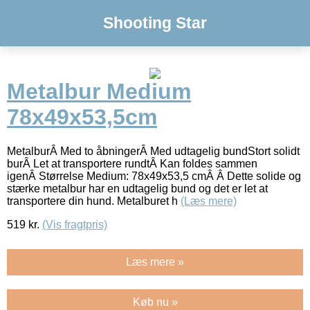
Shooting Star
Metalbur Medium
78x49x53,5cm
MetalburÂ Med to åbningerÂ Med udtagelig bundStort solidt
burÂ Let at transportere rundtÂ Kan foldes sammen
igenÂ Størrelse Medium: 78x49x53,5 cmÂ Â Dette solide og
stærke metalbur har en udtagelig bund og det er let at
transportere din hund. Metalburet h
(Læs mere)
519
kr.
(Vis fragtpris)
Læs mere »
Køb nu »