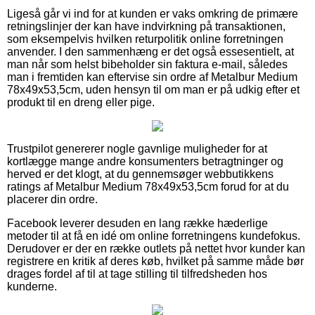
Ligeså går vi ind for at kunden er vaks omkring de primære
retningslinjer der kan have indvirkning på transaktionen,
som eksempelvis hvilken returpolitik online forretningen
anvender. I den sammenhæng er det også essesentielt, at
man når som helst bibeholder sin faktura e-mail, således
man i fremtiden kan eftervise sin ordre af Metalbur Medium
78x49x53,5cm, uden hensyn til om man er på udkig efter et
produkt til en dreng eller pige.
Trustpilot genererer nogle gavnlige muligheder for at
kortlægge mange andre konsumenters betragtninger og
herved er det klogt, at du gennemsøger webbutikkens
ratings af Metalbur Medium 78x49x53,5cm forud for at du
placerer din ordre.
Facebook leverer desuden en lang række hæderlige
metoder til at få en idé om online forretningens kundefokus.
Derudover er der en række outlets på nettet hvor kunder kan
registrere en kritik af deres køb, hvilket på samme måde bør
drages fordel af til at tage stilling til tilfredsheden hos
kunderne.