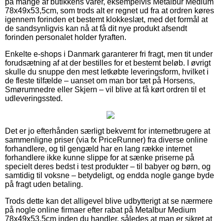
på mange af butikkens varer, eksempelvis Metalbur Medium
78x49x53,5cm, som trods alt er regnet ud fra at ordren køres
igennem forinden et bestemt klokkeslæt, med det formål at
de sandsynligvis kan nå at få dit nye produkt afsendt
forinden personalet holder fyraften.
Enkelte e-shops i Danmark garanterer fri fragt, men tit under
forudsætning af at der bestilles for et bestemt beløb. I øvrigt
skulle du snuppe den mest letkøbte leveringsform, hvilket i
de fleste tilfælde – uanset om man bor tæt på Horsens,
Smørumnedre eller Skjern – vil blive at få kørt ordren til et
udleveringssted.
Det er jo efterhånden særligt bekvemt for internetbrugere at
sammenligne priser (via fx PriceRunner) fra diverse online
forhandlere, og til gengæld har en lang række internet
forhandlere ikke kunne slippe for at sænke priserne på
specielt deres bedst i test produkter – til babyer og børn, og
samtidig til voksne – betydeligt, og endda nogle gange byde
på fragt uden betaling.
Trods dette kan det alligevel blive udbytterigt at se nærmere
på nogle online firmaer efter rabat på Metalbur Medium
78x49x53,5cm inden du handler, således at man er sikret at