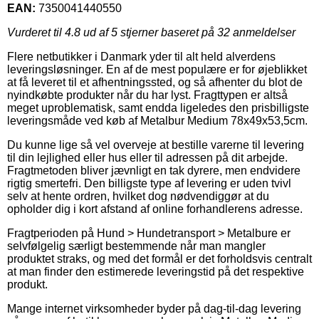
EAN:
7350041440550
Vurderet til
4.8
ud af 5 stjerner baseret på
32
anmeldelser
Flere netbutikker i Danmark yder til alt held alverdens
leveringsløsninger. En af de mest populære er for øjeblikket
at få leveret til et afhentningssted, og så afhenter du blot de
nyindkøbte produkter når du har lyst. Fragttypen er altså
meget uproblematisk, samt endda ligeledes den prisbilligste
leveringsmåde ved køb af Metalbur Medium 78x49x53,5cm.
Du kunne lige så vel overveje at bestille varerne til levering
til din lejlighed eller hus eller til adressen på dit arbejde.
Fragtmetoden bliver jævnligt en tak dyrere, men endvidere
rigtig smertefri. Den billigste type af levering er uden tvivl
selv at hente ordren, hvilket dog nødvendiggør at du
opholder dig i kort afstand af online forhandlerens adresse.
Fragtperioden på Hund > Hundetransport > Metalbure er
selvfølgelig særligt bestemmende når man mangler
produktet straks, og med det formål er det forholdsvis centralt
at man finder den estimerede leveringstid på det respektive
produkt.
Mange internet virksomheder byder på dag-til-dag levering