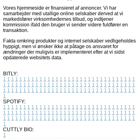
Vores hjemmeside er finansieret af annoncer. Vi har
samarbejder med utallige online selskaber derved at vi
markedsfører virksomhedernes tilbud, og indtjener
kommission ifald den bruger vi sender videre fuldfører en
transaktion.
Fakta omkring produkter og internet selskaber vedligeholdes
hyppigt, men vi ønsker ikke at påtage os ansvaret for
ændringer der muligvis er implementeret efter at vi sidst
opdaterede websitets data.
BITLY:
1
1
1
1
1
1
1
1
1
1
1
1
1
1
1
1
1
1
1
1
1
1
1
1
1
1
1
1
1
1
1
1
1
1
1
1
1
1
1
1
1
1
1
1
1
1
1
1
1
1
1
1
1
1
1
1
1
1
1
1
1
1
1
1
1
1
1
1
1
1
1
1
1
1
1
1
1
1
1
1
1
1
1
1
1
1
1
1
1
1
1
1
1
1
1
1
1
1
1
1
SPOTIFY:
1
1
1
1
1
1
1
1
1
1
1
1
1
1
1
1
1
1
1
1
1
1
1
1
1
1
1
1
1
1
1
1
1
1
1
1
1
1
1
1
1
1
1
1
1
1
1
1
1
1
1
1
1
1
1
1
1
1
1
1
1
1
1
1
1
1
1
1
1
1
1
1
1
1
1
1
1
1
1
1
1
1
1
1
1
1
1
1
1
1
1
1
1
1
1
1
1
1
1
1
CUTTLY BIO:
1