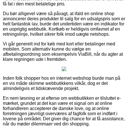
få fat i den mest betalelige pris.
Du bør alligevel være så påvagt, at ifald en online shop
annoncerer deres produkter til salg for en udsalgspris som er
helt fantastisk lav, burde det undertiden være en indikator for
en uoprigtig webbutik. Kortkøb er heldigvis omfavnet af en
retningslinje, hvilket sikrer folk imod uægte netshops.
Vi går generelt ind for køb med kort eller betalinger med
mobilen. Som alternativ kunne du vælge en
afbetalingsordning som eksempelvis ViaBill, når du agter at
klare regningen ude i fremtiden.
Inden folk shopper hos en internet webshop burde man på
en vis måde skimme webbutikkens vilkår, dog er det
almindeligvis et tidskrævende projekt.
En nem løsning er at efterse om webbutikken er tilsluttet e-
mærket, grundet at det kan være et signal om at online
forhandleren accepterer de danske love, og at online
forretningen jævnligt overværes af fagfolk som er indført i
lovene på området. Det giver dig chance for at få assistance,
når du møder dilemmaer ved din shopping.