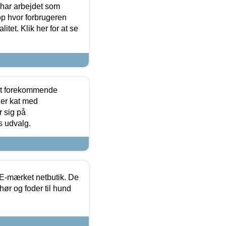
 har arbejdet som
op hvor forbrugeren
itet. Klik her for at se
est forekommende
ler kat med
r sig på
s udvalg.
E-mærket netbutik. De
hør og foder til hund