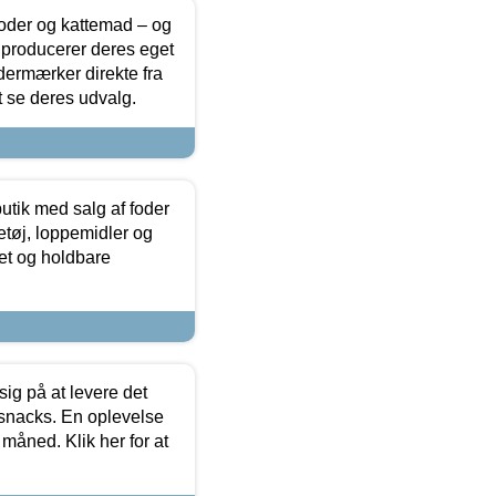
foder og kattemad – og
 producerer deres eget
dermærker direkte fra
t se deres udvalg.
utik med salg af foder
etøj, loppemidler og
tet og holdbare
sig på at levere det
 snacks. En oplevelse
 måned. Klik her for at