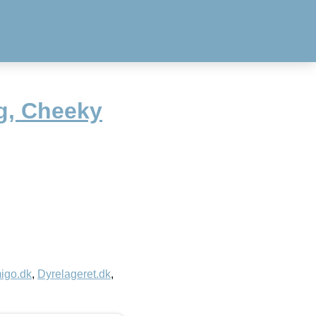
g, Cheeky
igo.dk
,
Dyrelageret.dk
,