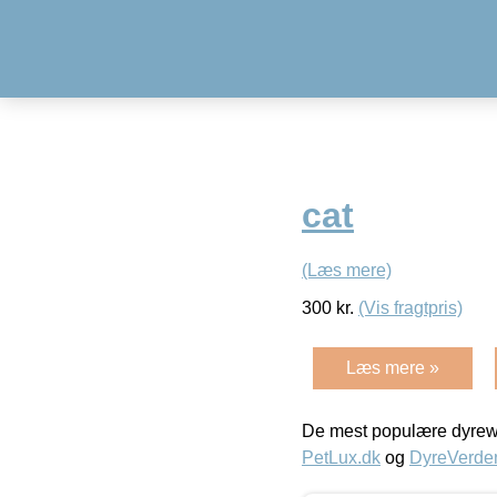
cat
(Læs mere)
300
kr.
(Vis fragtpris)
Læs mere »
De mest populære dyrewe
PetLux.dk
og
DyreVerde