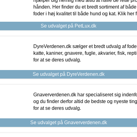
hjælper dig nemlig med altid at have de rette pr
hånden. Her finder du et bredt sortiment af både 
foder i høj kvalitet til både hund og kat. Klik her
Se udvalget på PetLux.dk
DyreVerdenen.dk sælger et bredt udvalg af foder 
katte, kaniner, gnavere, fugle, akvarier, fisk, repti
for at se deres udvalg.
Se udvalget på DyreVerdenen.dk
Gnaververdenen.dk har specialiseret sig indenf
og du finder derfor altid de bedste og nyeste tin
for at se deres udvalg.
Se udvalget på Gnaververdenen.dk