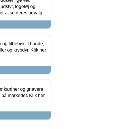
odukter lige ved
udstyr, legetøj og
 for at se deres udvalg.
og tilbehør til hunde,
ller og krybdyr. Klik her
or kaniner og gnavere
g på markedet. Klik her