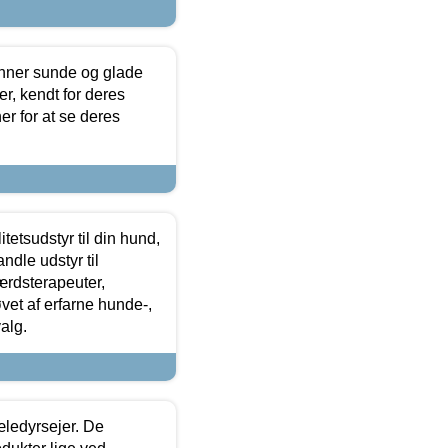
enner sunde og glade
r, kendt for deres
r for at se deres
tetsudstyr til din hund,
ndle udstyr til
ærdsterapeuter,
øvet af erfarne hunde-,
alg.
æledyrsejer. De