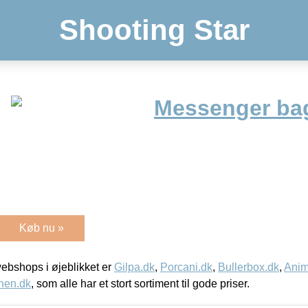
Shooting Star
Messenger ba
Køb nu »
bshops i øjeblikket er
Gilpa.dk
,
Porcani.dk
,
Bullerbox.dk
,
Anim
nen.dk
, som alle har et stort sortiment til gode priser.