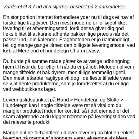
Vurderet til
3.7
ud af 5 stjerner baseret på
2
anmeldelser
En stor portion internet forhandlere yder nu til dags et hav af
forskellige fragttyper. Den mest moderne er for øjeblikket
levering til et afhentningssted, fordi det så giver dig god
fleksibilitet til at kunne afhente pakken lige præcis når det
passer ind i din kalender. Fragtmetoden er jo ualmindeligt
let, og mange gange tilmed den billigste leveringsmodel ved
køb af Mere end et hundetegn Charm Daisy.
Du burde på samme måde påtænke at vælge udbringning
hjem til hvor du bor eller til når du er på job. Metoden bliver i
mange tilfælde et hak dyrere, men tillige temmelig ligetil.
Den mest letkøbte fragttype vil dog i de fleste tilfælde være
selv at hente produkterne, som jo forudsætter at du er lige
ved webbutikkens lager.
Leveringstidspunktet på Hund > Hundetegn og Skilte >
Hundetegn kan i nogle tilfælde være ret så vital om du
mangler produktet inden for kort tid, så i det øjemed er det
skam afgørende at du kigger nærmere på leveringstiden ved
det relevante produkt.
Mange online forhandlere udlover levering på blot en enkelt
hverdag på mange af shoppens varer, eksempelvis Mere