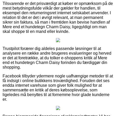
Tilsvarende er det prisværdigt at køber er opmærksom på de
mest betydningsfulde vilkår der gælder for handlen, til
eksempel den returneringsret internet selskabet anvender. I
relation til det er det i øvrigt relevant, at man permanent
sikrer sin faktura, så man i fremtiden kan bevise handlen af
Mere end et hundetegn Charm Daisy, ligegyldigt om man
skal shoppe til en mand eller kvinde.
Trustpilot forærer dig aldeles passende løsninger til at
analysere en række andre brugeres evalueringer og herved
er det at foretrække, at du tolker e-shoppens kritik af Mere
end et hundetegn Charm Daisy forinden du færdiggør din
shopping.
Facebook tilbyder ydermere nogle uafhængige metoder til at
få indsigt i online butikkens troværdighed. Foruden det ses
endda internet varehuse som giver folk mulighed for at
sammensætte en kritik af deres købsoplevelse, som
ligeledes må benyttes til at fornemme hvor glade kunderne
er.