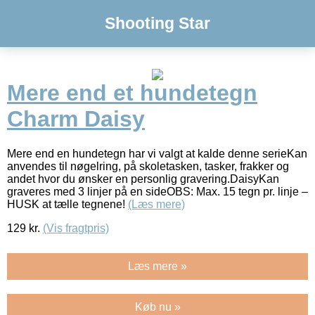
Shooting Star
Mere end et hundetegn
Charm Daisy
Mere end en hundetegn har vi valgt at kalde denne serieKan
anvendes til nøgelring, på skoletasken, tasker, frakker og
andet hvor du ønsker en personlig gravering.DaisyKan
graveres med 3 linjer på en sideOBS: Max. 15 tegn pr. linje –
HUSK at tælle tegnene!
(Læs mere)
129
kr.
(Vis fragtpris)
Læs mere »
Køb nu »