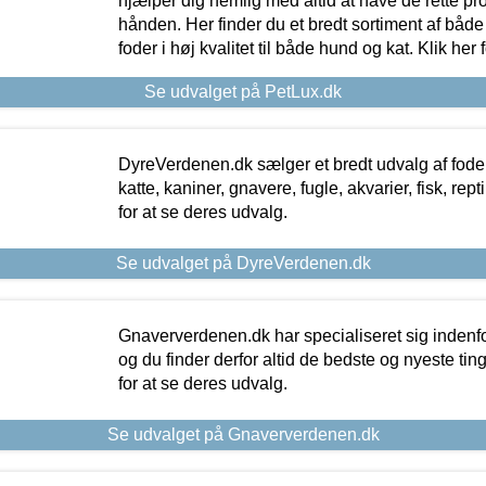
hjælper dig nemlig med altid at have de rette pr
hånden. Her finder du et bredt sortiment af både 
foder i høj kvalitet til både hund og kat. Klik her
Se udvalget på PetLux.dk
DyreVerdenen.dk sælger et bredt udvalg af foder 
katte, kaniner, gnavere, fugle, akvarier, fisk, repti
for at se deres udvalg.
Se udvalget på DyreVerdenen.dk
Gnaververdenen.dk har specialiseret sig indenf
og du finder derfor altid de bedste og nyeste tin
for at se deres udvalg.
Se udvalget på Gnaververdenen.dk