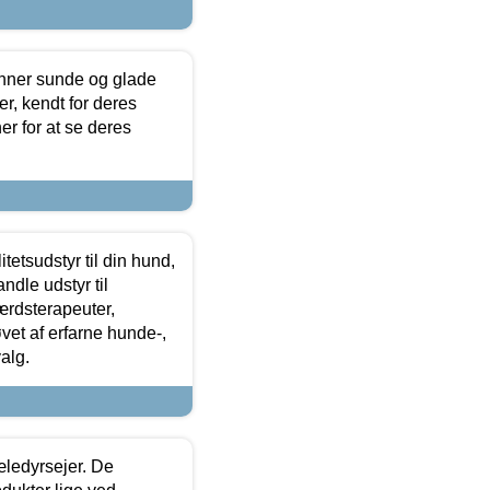
enner sunde og glade
r, kendt for deres
r for at se deres
tetsudstyr til din hund,
ndle udstyr til
ærdsterapeuter,
øvet af erfarne hunde-,
alg.
æledyrsejer. De