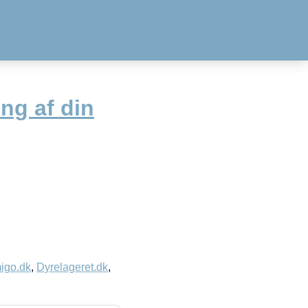
ing af din
igo.dk
,
Dyrelageret.dk
,