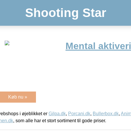
Shooting Star
Mental aktiver
Køb nu »
bshops i øjeblikket er
Gilpa.dk
,
Porcani.dk
,
Bullerbox.dk
,
Anim
nen.dk
, som alle har et stort sortiment til gode priser.