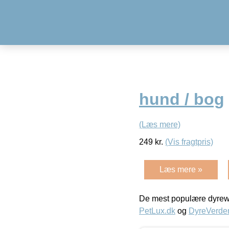
hund / bog
(Læs mere)
249
kr.
(Vis fragtpris)
Læs mere »
De mest populære dyrewe
PetLux.dk
og
DyreVerde