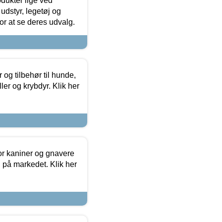
odukter lige ved
udstyr, legetøj og
 for at se deres udvalg.
og tilbehør til hunde,
ller og krybdyr. Klik her
or kaniner og gnavere
g på markedet. Klik her