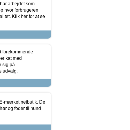
 har arbejdet som
op hvor forbrugeren
itet. Klik her for at se
est forekommende
ler kat med
r sig på
s udvalg.
E-mærket netbutik. De
hør og foder til hund