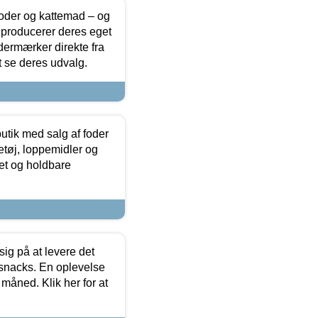
foder og kattemad – og
 producerer deres eget
dermærker direkte fra
t se deres udvalg.
utik med salg af foder
etøj, loppemidler og
tet og holdbare
sig på at levere det
 snacks. En oplevelse
 måned. Klik her for at