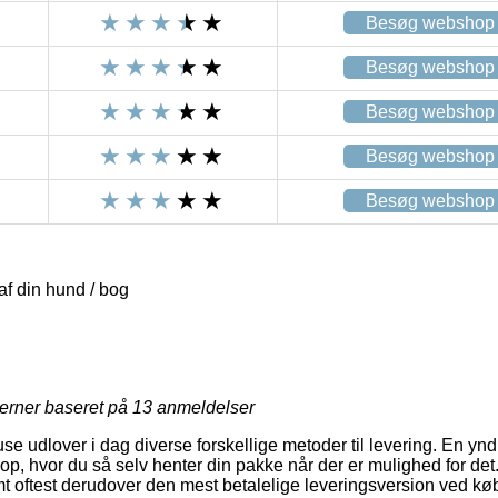
Besøg webshop
Besøg webshop
Besøg webshop
Besøg webshop
Besøg webshop
af din hund / bog
jerner baseret på
13
anmeldelser
use udlover i dag diverse forskellige metoder til levering. En y
hop, hvor du så selv henter din pakke når der er mulighed for de
t oftest derudover den mest betalelige leveringsversion ved køb 