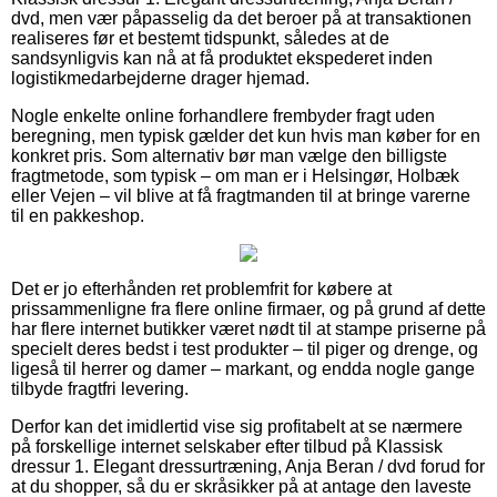
dvd, men vær påpasselig da det beroer på at transaktionen
realiseres før et bestemt tidspunkt, således at de
sandsynligvis kan nå at få produktet ekspederet inden
logistikmedarbejderne drager hjemad.
Nogle enkelte online forhandlere frembyder fragt uden
beregning, men typisk gælder det kun hvis man køber for en
konkret pris. Som alternativ bør man vælge den billigste
fragtmetode, som typisk – om man er i Helsingør, Holbæk
eller Vejen – vil blive at få fragtmanden til at bringe varerne
til en pakkeshop.
Det er jo efterhånden ret problemfrit for købere at
prissammenligne fra flere online firmaer, og på grund af dette
har flere internet butikker været nødt til at stampe priserne på
specielt deres bedst i test produkter – til piger og drenge, og
ligeså til herrer og damer – markant, og endda nogle gange
tilbyde fragtfri levering.
Derfor kan det imidlertid vise sig profitabelt at se nærmere
på forskellige internet selskaber efter tilbud på Klassisk
dressur 1. Elegant dressurtræning, Anja Beran / dvd forud for
at du shopper, så du er skråsikker på at antage den laveste