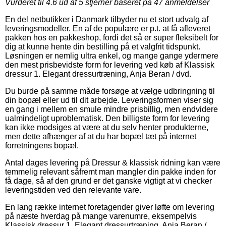
Vurderet til
4.6
ud af 5 stjerner baseret på
47
anmeldelser
En del netbutikker i Danmark tilbyder nu et stort udvalg af
leveringsmodeller. En af de populære er p.t. at få afleveret
pakken hos en pakkeshop, fordi det så er super fleksibelt for
dig at kunne hente din bestilling på et valgfrit tidspunkt.
Løsningen er nemlig ultra enkel, og mange gange ydermere
den mest prisbevidste form for levering ved køb af Klassisk
dressur 1. Elegant dressurtræning, Anja Beran / dvd.
Du burde på samme måde forsøge at vælge udbringning til
din bopæl eller ud til dit arbejde. Leveringsformen viser sig
en gang i mellem en smule mindre prisbillig, men endvidere
ualmindeligt uproblematisk. Den billigste form for levering
kan ikke modsiges at være at du selv henter produkterne,
men dette afhænger af at du har bopæl tæt på internet
forretningens bopæl.
Antal dages levering på Dressur & klassisk ridning kan være
temmelig relevant såfremt man mangler din pakke inden for
få dage, så af den grund er det ganske vigtigt at vi checker
leveringstiden ved den relevante vare.
En lang række internet foretagender giver løfte om levering
på næste hverdag på mange varenumre, eksempelvis
Klassisk dressur 1. Elegant dressurtræning, Anja Beran /