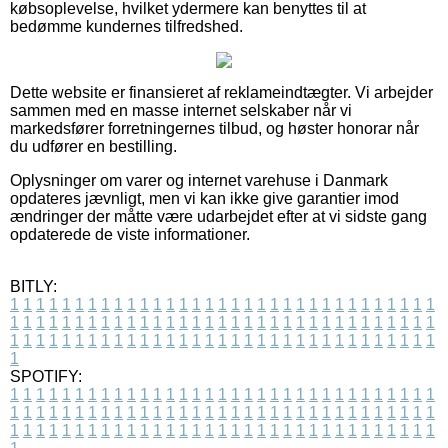
købsoplevelse, hvilket ydermere kan benyttes til at
bedømme kundernes tilfredshed.
Dette website er finansieret af reklameindtægter. Vi arbejder
sammen med en masse internet selskaber når vi
markedsfører forretningernes tilbud, og høster honorar når
du udfører en bestilling.
Oplysninger om varer og internet varehuse i Danmark
opdateres jævnligt, men vi kan ikke give garantier imod
ændringer der måtte være udarbejdet efter at vi sidste gang
opdaterede de viste informationer.
BITLY:
1
1
1
1
1
1
1
1
1
1
1
1
1
1
1
1
1
1
1
1
1
1
1
1
1
1
1
1
1
1
1
1
1
1
1
1
1
1
1
1
1
1
1
1
1
1
1
1
1
1
1
1
1
1
1
1
1
1
1
1
1
1
1
1
1
1
1
1
1
1
1
1
1
1
1
1
1
1
1
1
1
1
1
1
1
1
1
1
1
1
1
1
1
1
1
1
1
1
1
1
SPOTIFY:
1
1
1
1
1
1
1
1
1
1
1
1
1
1
1
1
1
1
1
1
1
1
1
1
1
1
1
1
1
1
1
1
1
1
1
1
1
1
1
1
1
1
1
1
1
1
1
1
1
1
1
1
1
1
1
1
1
1
1
1
1
1
1
1
1
1
1
1
1
1
1
1
1
1
1
1
1
1
1
1
1
1
1
1
1
1
1
1
1
1
1
1
1
1
1
1
1
1
1