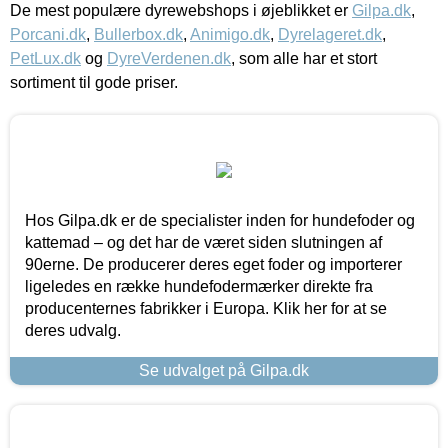
De mest populære dyrewebshops i øjeblikket er
Gilpa.dk
,
Porcani.dk
,
Bullerbox.dk
,
Animigo.dk
,
Dyrelageret.dk
,
PetLux.dk
og
DyreVerdenen.dk
, som alle har et stort
sortiment til gode priser.
Hos Gilpa.dk er de specialister inden for hundefoder og
kattemad – og det har de været siden slutningen af
90erne. De producerer deres eget foder og importerer
ligeledes en række hundefodermærker direkte fra
producenternes fabrikker i Europa. Klik her for at se
deres udvalg.
Se udvalget på Gilpa.dk