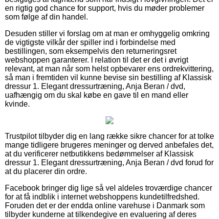
en rigtig god chance for support, hvis du møder problemer
som følge af din handel.
Desuden stiller vi forslag om at man er omhyggelig omkring
de vigtigste vilkår der spiller ind i forbindelse med
bestillingen, som eksempelvis den returneringsret
webshoppen garanterer. I relation til det er det i øvrigt
relevant, at man når som helst opbevarer ens ordrekvittering,
så man i fremtiden vil kunne bevise sin bestilling af Klassisk
dressur 1. Elegant dressurtræning, Anja Beran / dvd,
uafhængig om du skal købe en gave til en mand eller
kvinde.
Trustpilot tilbyder dig en lang række sikre chancer for at tolke
mange tidligere brugeres meninger og derved anbefales det,
at du verificerer netbutikkens bedømmelser af Klassisk
dressur 1. Elegant dressurtræning, Anja Beran / dvd forud for
at du placerer din ordre.
Facebook bringer dig lige så vel aldeles troværdige chancer
for at få indblik i internet webshoppens kundetilfredshed.
Foruden det er der endda online varehuse i Danmark som
tilbyder kunderne at tilkendegive en evaluering af deres