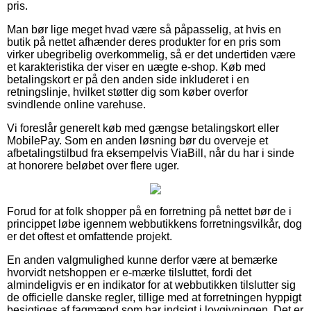
pris.
Man bør lige meget hvad være så påpasselig, at hvis en
butik på nettet afhænder deres produkter for en pris som
virker ubegribelig overkommelig, så er det undertiden være
et karakteristika der viser en uægte e-shop. Køb med
betalingskort er på den anden side inkluderet i en
retningslinje, hvilket støtter dig som køber overfor
svindlende online varehuse.
Vi foreslår generelt køb med gængse betalingskort eller
MobilePay. Som en anden løsning bør du overveje et
afbetalingstilbud fra eksempelvis ViaBill, når du har i sinde
at honorere beløbet over flere uger.
Forud for at folk shopper på en forretning på nettet bør de i
princippet løbe igennem webbutikkens forretningsvilkår, dog
er det oftest et omfattende projekt.
En anden valgmulighed kunne derfor være at bemærke
hvorvidt netshoppen er e-mærke tilsluttet, fordi det
almindeligvis er en indikator for at webbutikken tilslutter sig
de officielle danske regler, tillige med at forretningen hyppigt
besigtiges af fagmænd som har indsigt i lovgivningen. Det er