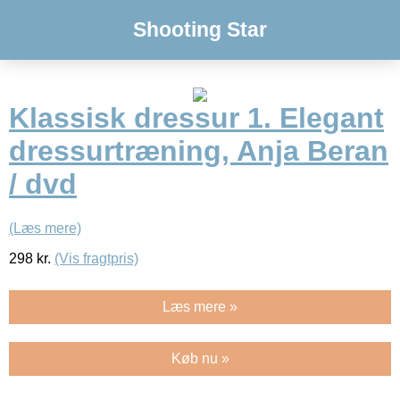
Shooting Star
Klassisk dressur 1. Elegant
dressurtræning, Anja Beran
/ dvd
(Læs mere)
298
kr.
(Vis fragtpris)
Læs mere »
Køb nu »