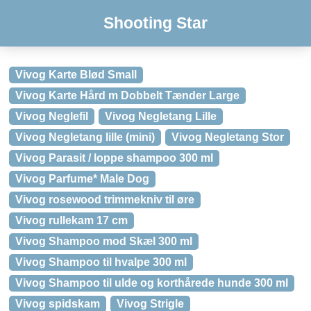
Shooting Star
Vivog Karte Blød Small
Vivog Karte Hård m Dobbelt Tænder Large
Vivog Neglefil
Vivog Negletang Lille
Vivog Negletang lille (mini)
Vivog Negletang Stor
Vivog Parasit / loppe shampoo 300 ml
Vivog Parfume* Male Dog
Vivog rosewood trimmekniv til øre
Vivog rullekam 17 cm
Vivog Shampoo mod Skæl 300 ml
Vivog Shampoo til hvalpe 300 ml
Vivog Shampoo til ulde og korthårede hunde 300 ml
Vivog spidskam
Vivog Strigle