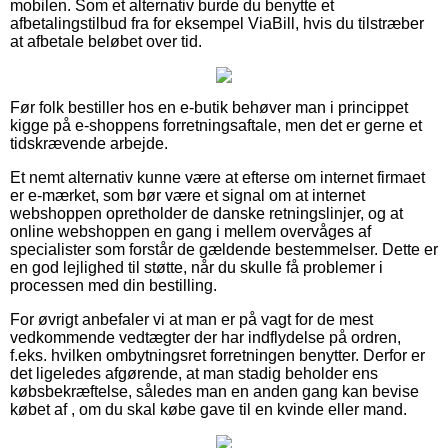
mobilen. Som et alternativ burde du benytte et
afbetalingstilbud fra for eksempel ViaBill, hvis du tilstræber
at afbetale beløbet over tid.
Før folk bestiller hos en e-butik behøver man i princippet
kigge på e-shoppens forretningsaftale, men det er gerne et
tidskrævende arbejde.
Et nemt alternativ kunne være at efterse om internet firmaet
er e-mærket, som bør være et signal om at internet
webshoppen opretholder de danske retningslinjer, og at
online webshoppen en gang i mellem overvåges af
specialister som forstår de gældende bestemmelser. Dette er
en god lejlighed til støtte, når du skulle få problemer i
processen med din bestilling.
For øvrigt anbefaler vi at man er på vagt for de mest
vedkommende vedtægter der har indflydelse på ordren,
f.eks. hvilken ombytningsret forretningen benytter. Derfor er
det ligeledes afgørende, at man stadig beholder ens
købsbekræftelse, således man en anden gang kan bevise
købet af , om du skal købe gave til en kvinde eller mand.