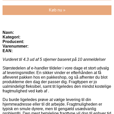
Køb nu »
Navn:
Kategori:
Producent:
Varenummer:
EAN:
Vurderet til
4.3
ud af 5 stjerner baseret på
10
anmeldelser
Størstedelen af e-handler tildeler i vore dage et stort udvalg
af leveringsmidler. En sikker vinder er efterhånden at få
afleveret pakken hos en pakkeshop, og så afhenter du blot
produkterne den dag der passer dig. Fragttypen er jo
ualmindeligt fleksibel, samt tit ligeledes den mindst kostelige
fragtmulighed ved køb af .
Du burde ligeledes prøve at vælge levering til din
hjemmeadresse eller til dit arbejde. Fragtmuligheden er
typisk en smule dyrere, men til gengæld usædvanlig
problemfri. Den mest betalelige fragttype vil dog til enhver tid