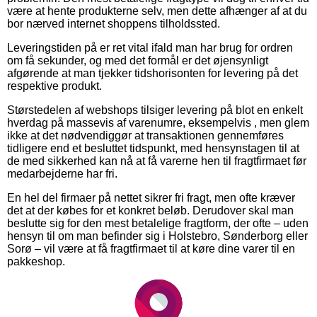
være at hente produkterne selv, men dette afhænger af at du
bor nærved internet shoppens tilholdssted.
Leveringstiden på er ret vital ifald man har brug for ordren
om få sekunder, og med det formål er det øjensynligt
afgørende at man tjekker tidshorisonten for levering på det
respektive produkt.
Størstedelen af webshops tilsiger levering på blot en enkelt
hverdag på massevis af varenumre, eksempelvis , men glem
ikke at det nødvendiggør at transaktionen gennemføres
tidligere end et besluttet tidspunkt, med hensynstagen til at
de med sikkerhed kan nå at få varerne hen til fragtfirmaet før
medarbejderne har fri.
En hel del firmaer på nettet sikrer fri fragt, men ofte kræver
det at der købes for et konkret beløb. Derudover skal man
beslutte sig for den mest betalelige fragtform, der ofte – uden
hensyn til om man befinder sig i Holstebro, Sønderborg eller
Sorø – vil være at få fragtfirmaet til at køre dine varer til en
pakkeshop.