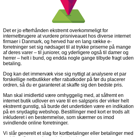
Det er jo efterhånden ekstremt overkommeligt for
internetbrugere at vurdere prisniveauet hos diverse internet
firmaer i Danmark, og herved har en lang række e-
forretninger set sig nødsaget til at trykke priserne på mange
af deres varer – til juniorer, og yderligere også til damer og
herrer – helt i bund, og endda nogle gange tilbyde fragt uden
betaling.
Dog kan det immervæk vise sig nyttigt at analysere et par
forskellige netbutikker efter rabatkoder på før du placerer
ordren, så du er garanteret at skaffe sig den bedste pris.
Man skal imidlertid være omhyggelig med, at såfremt en
internet butik udlover en vare til en salgspris der virker helt
ekstremt gunstig, så burde det undertiden være en indikation
på en snydagtig webshop. Bestillinger med kort er trods alt
inkluderet i en bestemmelse, som skærmer os imod
svindlende online forretninger.
Vi slår generelt et slag for kortbetalinger eller betalinger med