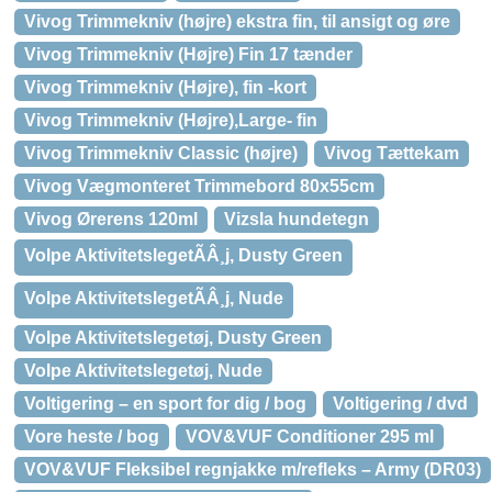
Vivog Trimmekniv (højre) ekstra fin, til ansigt og øre
Vivog Trimmekniv (Højre) Fin 17 tænder
Vivog Trimmekniv (Højre), fin -kort
Vivog Trimmekniv (Højre),Large- fin
Vivog Trimmekniv Classic (højre)
Vivog Tættekam
Vivog Vægmonteret Trimmebord 80x55cm
Vivog Ørerens 120ml
Vizsla hundetegn
Volpe AktivitetslegetÃÂ¸j, Dusty Green
Volpe AktivitetslegetÃÂ¸j, Nude
Volpe Aktivitetslegetøj, Dusty Green
Volpe Aktivitetslegetøj, Nude
Voltigering – en sport for dig / bog
Voltigering / dvd
Vore heste / bog
VOV&VUF Conditioner 295 ml
VOV&VUF Fleksibel regnjakke m/refleks – Army (DR03)