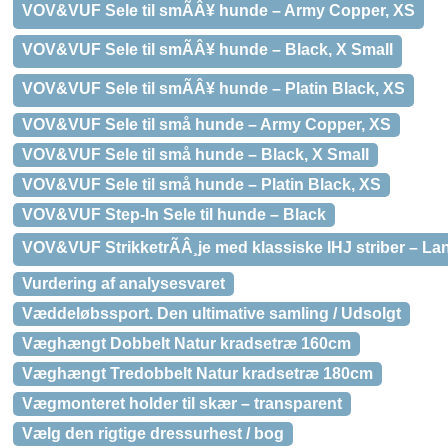
VOV&VUF Sele til smÃÂ¥ hunde – Army Copper, XS
VOV&VUF Sele til smÃÂ¥ hunde – Black, X Small
VOV&VUF Sele til smÃÂ¥ hunde – Platin Black, XS
VOV&VUF Sele til små hunde – Army Copper, XS
VOV&VUF Sele til små hunde – Black, X Small
VOV&VUF Sele til små hunde – Platin Black, XS
VOV&VUF Step-In Sele til hunde – Black
VOV&VUF StrikketrÃÂ¸je med klassiske IHJ striber – La
Vurdering af analysesvaret
Væddeløbssport. Den ultimative samling / Udsolgt
Væghængt Dobbelt Natur kradsetræ 160cm
Væghængt Tredobbelt Natur kradsetræ 180cm
Vægmonteret holder til skær – transparent
Vælg den rigtige dressurhest / bog