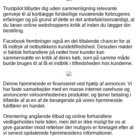
Trustpilot tilbyder dig uden sammenligning relevante
genveje til at kortlægge forskellige nuværende forbrugeres
erfaringer og på grund af dette er det anbefalelsesværdigt, at
du læser online webshoppens kritik af inden du lægger din
bestilling.
Facebook frembringer også en del tiltalende chancer for at
få indtryk af netbutikkens kundetilfredshed. Desuden møder
vi faktisk forhandlere på nettet hvor kunder kan
sammensætte en kritik af deres køb, som på samme måde
burde bruges til at få et indblik i tilfredsheden hos kunderne.
Denne hjemmeside er finansieret ved hjælp af annoncer. Vi
har faste samarbejder med en masse internet varehuse og
annoncerer virksomhedernes produkter, og tjener betaling i
tilfælde af at en af de besøgende på vores hjemmeside
fuldfører en handel.
Orientering angående tilbud og online forhandlere
vedligeholdes hele tiden, men det er ikke muligt for os at
give garantier imod rettelser der muligvis er foretaget efter at
vi senest opdaterede hjemmesidens informationer.