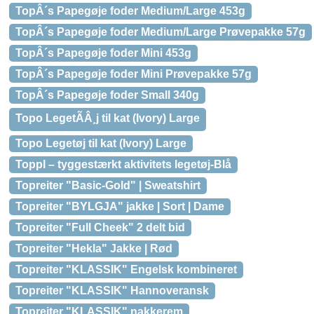
TopÂ´s Papegøje foder Medium/Large 453g
TopÂ´s Papegøje foder Medium/Large Prøvepakke 57g
TopÂ´s Papegøje foder Mini 453g
TopÂ´s Papegøje foder Mini Prøvepakke 57g
TopÂ´s Papegøje foder Small 340g
Topo LegetÃÂ¸j til kat (Ivory) Large
Topo Legetøj til kat (Ivory) Large
Toppl – tyggestærkt aktivitets legetøj-Blå
Topreiter "Basic-Gold" | Sweatshirt
Topreiter "BYLGJA" jakke | Sort | Dame
Topreiter "Full Cheek" 2 delt bid
Topreiter "Hekla" Jakke | Rød
Topreiter "KLASSIK" Engelsk kombineret
Topreiter "KLASSIK" Hannoveransk
Topreiter "KLASSIK" nakkerem