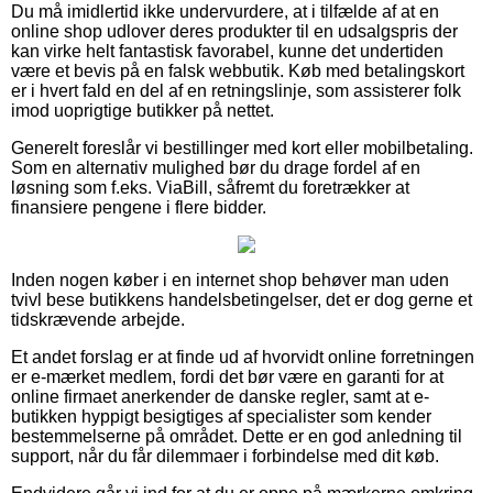
Du må imidlertid ikke undervurdere, at i tilfælde af at en
online shop udlover deres produkter til en udsalgspris der
kan virke helt fantastisk favorabel, kunne det undertiden
være et bevis på en falsk webbutik. Køb med betalingskort
er i hvert fald en del af en retningslinje, som assisterer folk
imod uoprigtige butikker på nettet.
Generelt foreslår vi bestillinger med kort eller mobilbetaling.
Som en alternativ mulighed bør du drage fordel af en
løsning som f.eks. ViaBill, såfremt du foretrækker at
finansiere pengene i flere bidder.
Inden nogen køber i en internet shop behøver man uden
tvivl bese butikkens handelsbetingelser, det er dog gerne et
tidskrævende arbejde.
Et andet forslag er at finde ud af hvorvidt online forretningen
er e-mærket medlem, fordi det bør være en garanti for at
online firmaet anerkender de danske regler, samt at e-
butikken hyppigt besigtiges af specialister som kender
bestemmelserne på området. Dette er en god anledning til
support, når du får dilemmaer i forbindelse med dit køb.