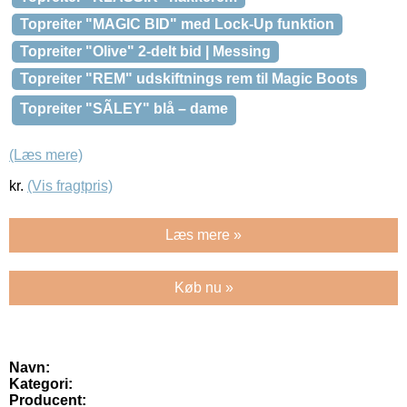
Topreiter "MAGIC BID" med Lock-Up funktion
Topreiter "Olive" 2-delt bid | Messing
Topreiter "REM" udskiftnings rem til Magic Boots
Topreiter "SÃLEY" blå – dame
(Læs mere)
kr.
(Vis fragtpris)
Læs mere »
Køb nu »
Navn:
Kategori:
Producent: