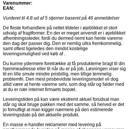
Varenummer:
EAN:
Vurderet til
4.8
ud af 5 stjerner baseret på
46
anmeldelser
De fleste forhandlere på nettet tildeler i øjeblikket et stort
udvalg af fragtformer. En der er meget anvendt er i øjeblikket
afhentningssteder, fordi du dermed nemt kan hente varerne
den dag der passer dig. Den er nemlig ultra fremkommelig,
samt oftest ligeledes den mindst kostelige
leveringsmulighed ved køb af .
Du kunne ydermere foretrække at få produkterne bragt til din
hjemmeadresse eller til når du er på job. Løsningen viser sig
tit en lille smule mindre prisbillig, men tillige temmelig
problemfri. Den mest prisbevidste leveringsmodel vil dog
altid være at hente varerne selv, som dog står og falder med
at du er nær internet firmaets bopæl.
Leveringstiden på kan være ekstremt aktuel forudsat man
står og skal bruge pakken med det samme, så herved er det
jo fornuftigt at man kigger nærmere på den estimerede
leveringsdato på det aktuelle produkt.
En masse e-handler reklamerer med levering på