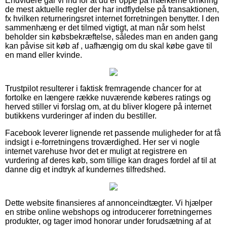
Endvidere går vi ind for at du er oppe på mærkerne omkring
de mest aktuelle regler der har indflydelse på transaktionen,
fx hvilken returneringsret internet forretningen benytter. I den
sammenhæng er det tilmed vigtigt, at man når som helst
beholder sin købsbekræftelse, således man en anden gang
kan påvise sit køb af , uafhængig om du skal købe gave til
en mand eller kvinde.
Trustpilot resulterer i faktisk fremragende chancer for at
fortolke en længere række nuværende køberes ratings og
herved stiller vi forslag om, at du bliver klogere på internet
butikkens vurderinger af inden du bestiller.
Facebook leverer lignende ret passende muligheder for at få
indsigt i e-forretningens troværdighed. Her ser vi nogle
internet varehuse hvor det er muligt at registrere en
vurdering af deres køb, som tillige kan drages fordel af til at
danne dig et indtryk af kundernes tilfredshed.
Dette website finansieres af annonceindtægter. Vi hjælper
en stribe online webshops og introducerer forretningernes
produkter, og tager imod honorar under forudsætning af at