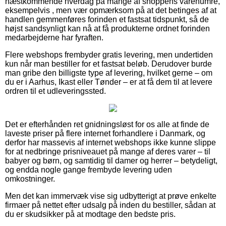
næstkommende hverdag på mange af shoppens varenumre,
eksempelvis , men vær opmærksom på at det betinges af at
handlen gemmenføres forinden et fastsat tidspunkt, så de
højst sandsynligt kan nå at få produkterne ordnet forinden
medarbejderne har fyraften.
Flere webshops frembyder gratis levering, men undertiden
kun når man bestiller for et fastsat beløb. Derudover burde
man gribe den billigste type af levering, hvilket gerne – om
du er i Aarhus, Ikast eller Tønder – er at få dem til at levere
ordren til et udleveringssted.
Det er efterhånden ret gnidningsløst for os alle at finde de
laveste priser på flere internet forhandlere i Danmark, og
derfor har massevis af internet webshops ikke kunne slippe
for at nedbringe prisniveauet på mange af deres varer – til
babyer og børn, og samtidig til damer og herrer – betydeligt,
og endda nogle gange frembyde levering uden
omkostninger.
Men det kan immervæk vise sig udbytterigt at prøve enkelte
firmaer på nettet efter udsalg på inden du bestiller, sådan at
du er skudsikker på at modtage den bedste pris.