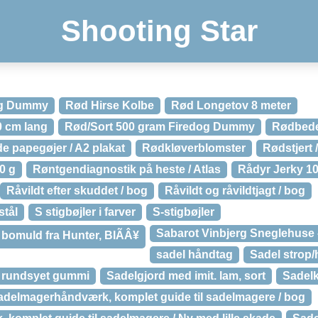
Shooting Star
og Dummy
Rød Hirse Kolbe
Rød Longetov 8 meter
0 cm lang
Rød/Sort 500 gram Firedog Dummy
Rødbede
e papegøjer / A2 plakat
Rødkløverblomster
Rødstjert 
0 g
Røntgendiagnostik på heste / Atlas
Rådyr Jerky 10
Råvildt efter skuddet / bog
Råvildt og råvildtjagt / bog
stål
S stigbøjler i farver
S-stigbøjler
Sabarot Vinbjerg Sneglehuse 
 bomuld fra Hunter, BlÃÂ¥
sadel håndtag
Sadel strop/
i rundsyet gummi
Sadelgjord med imit. lam, sort
Sadelk
adelmagerhåndværk, komplet guide til sadelmagere / bog