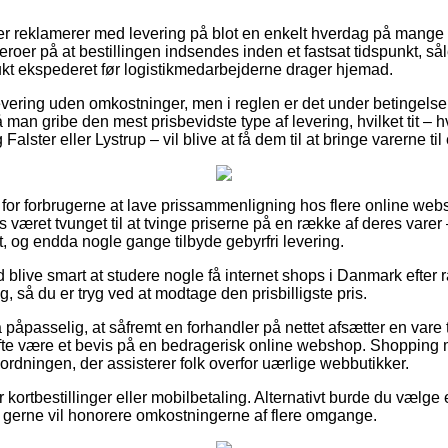
r reklamerer med levering på blot en enkelt hverdag på mange a
roer på at bestillingen indsendes inden et fastsat tidspunkt, så
dukt ekspederet før logistikmedarbejderne drager hjemad.
levering uden omkostninger, men i reglen er det under betingelse 
man gribe den mest prisbevidste type af levering, hvilket tit –
ster eller Lystrup – vil blive at få dem til at bringe varerne til
et for forbrugerne at lave prissammenligning hos flere online we
 været tvunget til at tvinge priserne på en række af deres varer – 
, og endda nogle gange tilbyde gebyrfri levering.
id blive smart at studere nogle få internet shops i Danmark efter
g, så du er tryg ved at modtage den prisbilligste pris.
påpasselig, at såfremt en forhandler på nettet afsætter en vare ti
fte være et bevis på en bedragerisk online webshop. Shopping me
sordningen, der assisterer folk overfor uærlige webbutikker.
or kortbestillinger eller mobilbetaling. Alternativt burde du vælge 
du gerne vil honorere omkostningerne af flere omgange.