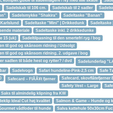
komplet guide til sadelmagere / Ny med lille skade
Sade
Sadelskab til 106 cm.
Sadelskab til 2 sadler
Sadels
on"
Sadelsmykke "Shakira"
Sadeltaske "Banan"
 Karlslund
Sadeltaske "Mini" | Drikkedunk
Sadeltaske 
sende materiale
Sadeltaske inkl. 2 drikkedunke
e 15 (uk)
Sadeltilpasning til den smertefri ryg / bog
en til god og skånsom ridning / Udsolgt
en til god og skånsom ridning, 2. udgave / bog
r sadlen til både hest og rytter? / dvd
Sadelunderlag "
bar
Sadelvogn
Safari hundeline-Pink-2,5 cm
Safe T
0
Safecard, skovflåtefjerner
Safecard – FlÃÂ¥t fjerner
Safety Vest – Large
Safe
Saks til almindelig klipning fra KW
eklip Ideal Cut høj kvalitet
Salmon & Game – Hunde og k
ourmet vådfoder til hunde
Salva kattehule 50x30cm Fu