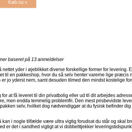
Køb nu »
rner baseret på
13
anmeldelser
å nettet yder i øjeblikket diverse forskellige former for levering
ret til en pakkeshop, hvor du så selv henter varerne lige præcis n
 er jo yderst nem, samt desuden tilmed den mindst kostelige for
g for at få leveret til din privatbolig eller ud til dit arbejdes adr
yrere, men endda temmelig problemfri. Den mest prisbevidste leve
 pakken selv, hvilket dog nødvendiggør at du fysisk befinder d
an i nogle tilfælde være ultra vigtig forudsat du står og skal b
 er det i sandhed vigtigt at vi dobbelttjekker leveringstidspunk