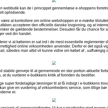
n webbutik kan de i princippet gennemlæse e-shoppens forretnin
ielt ophidsende.
e være at kontrollere om online webshoppen er e-mærke tilslutte
utikken accepterer den officielle danske lovgivning, og at inte
hersker de gældende bestemmelser. Desuden får du chance for at
nger ved din handel.
er vi at køberen er sat ind i de mest essentielle reglementer d
turrettighed online virksomheden anvender. Derfor er det også vi
mail, således man altid vil kunne vidne om købet af , uafhængig 
t ud stabile genveje til at gennemrode en stor portion aktuelle f
at du vurderer e-butikkens kritik af forinden du bestiller.
lige super fordelagtige løsninger til at få indsigt i e-butikkens 
kan give en vurdering af virksomhedens service, som tillige bør ta
derne er.
ansieret af annonceindtægter. Vi har samarbejder med mange i