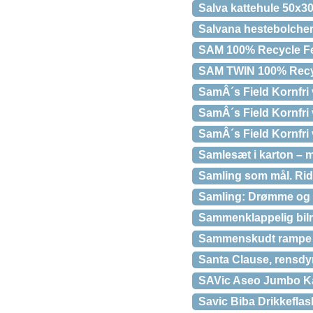
Salva kattehule 50x3
Salvana hestebolcher
SAM 100% Recycle Fe
SAM TWIN 100% Recyc
SamÂ´s Field Kornfri 
SamÂ´s Field Kornfri
SamÂ´s Field Kornfri
Samlesæt i karton – mi
Samling som mål. Rid
Samling: Drømme og vi
Sammenklappelig bilr
Sammenskudt rampe ti
Santa Clause, rensdy
SAVic Aseo Jumbo Kan
Savic Biba Drikkeflask