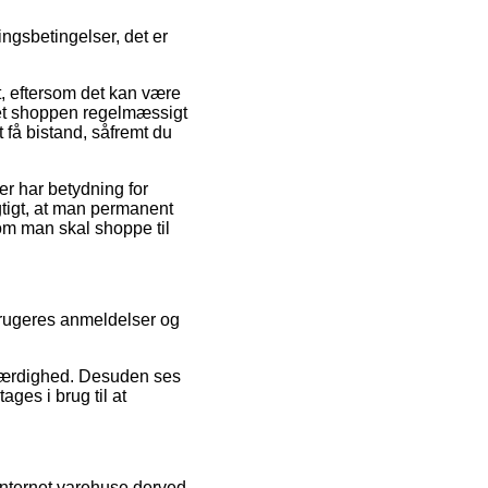
gsbetingelser, det er
t, eftersom det kan være
rnet shoppen regelmæssigt
 få bistand, såfremt du
er har betydning for
gtigt, at man permanent
om man skal shoppe til
orbrugeres anmeldelser og
troværdighed. Desuden ses
ges i brug til at
nternet varehuse derved