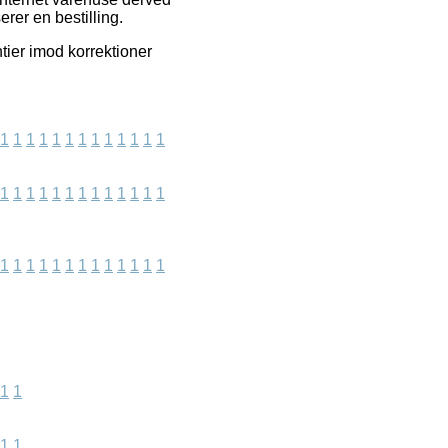
erer en bestilling.
tier imod korrektioner
1
1
1
1
1
1
1
1
1
1
1
1
1
1
1
1
1
1
1
1
1
1
1
1
1
1
1
1
1
1
1
1
1
1
1
1
1
1
1
1
1
1
1