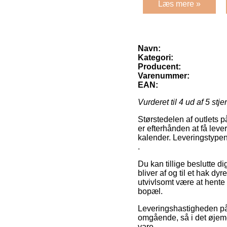
Læs mere »
Navn:
Kategori:
Producent:
Varenummer:
EAN:
Vurderet til
4
ud af 5 stje
Størstedelen af outlets p
er efterhånden at få leve
kalender. Leveringstypen
.
Du kan tillige beslutte di
bliver af og til et hak d
utvivlsomt være at hente
bopæl.
Leveringshastigheden på k
omgående, så i det øjemed
vare.