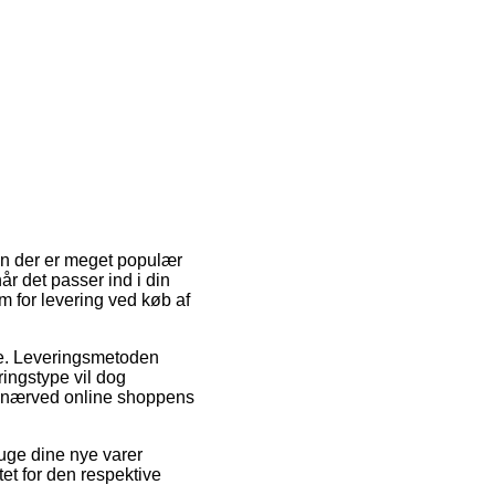
. En der er meget populær
år det passer ind i din
m for levering ved køb af
esse. Leveringsmetoden
ringstype vil dog
ig nærved online shoppens
ruge dine nye varer
tet for den respektive