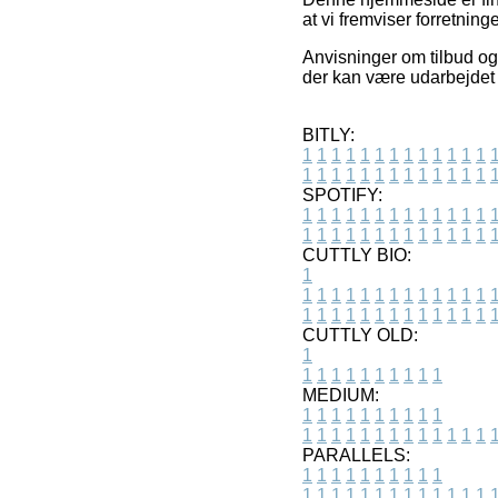
at vi fremviser forretning
Anvisninger om tilbud og 
der kan være udarbejdet 
BITLY:
1
1
1
1
1
1
1
1
1
1
1
1
1
1
1
1
1
1
1
1
1
1
1
1
1
1
SPOTIFY:
1
1
1
1
1
1
1
1
1
1
1
1
1
1
1
1
1
1
1
1
1
1
1
1
1
1
CUTTLY BIO:
1
1
1
1
1
1
1
1
1
1
1
1
1
1
1
1
1
1
1
1
1
1
1
1
1
1
1
CUTTLY OLD:
1
1
1
1
1
1
1
1
1
1
1
MEDIUM:
1
1
1
1
1
1
1
1
1
1
1
1
1
1
1
1
1
1
1
1
1
1
1
PARALLELS:
1
1
1
1
1
1
1
1
1
1
1
1
1
1
1
1
1
1
1
1
1
1
1