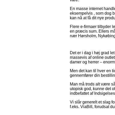
En masse internet handle
eksempelvis , som dog be
kan nå at få dit nye pro
Flere e-firmaer tilbyder 
en præcis sum. Ellers må 
nær Hørsholm, Nykøbing Fal
Det er i dag i høj grad l
massevis af online outlets
damer og herrer – enormt
Men det kan til hver en t
gennemfører din bestillin
Man må trods alt være så 
utopisk god, kunne det o
indbefattet af Indsigelse
Vi slår generelt et slag f
f.eks. ViaBill, forudsat 