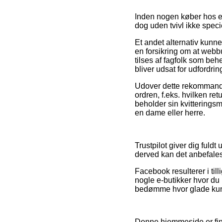
Inden nogen køber hos e
dog uden tvivl ikke spec
Et andet alternativ kunn
en forsikring om at webb
tilses af fagfolk som be
bliver udsat for udfordri
Udover dette rekommander
ordren, f.eks. hvilken re
beholder sin kvitterings
en dame eller herre.
Trustpilot giver dig fuld
derved kan det anbefales, 
Facebook resulterer i til
nogle e-butikker hvor du 
bedømme hvor glade kun
Denne hjemmeside er fin