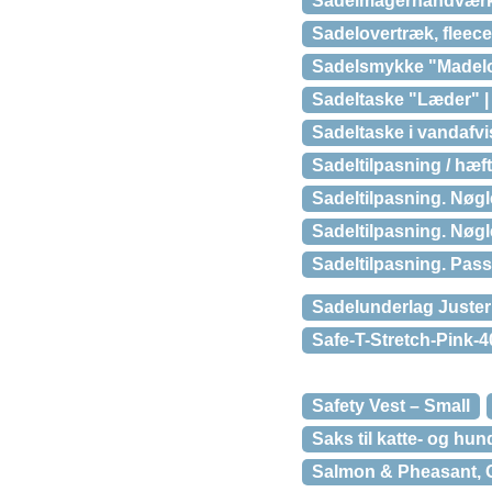
Sadelmagerhåndværk, 
Sadelovertræk, fleece
Sadelsmykke "Madel
Sadeltaske "Læder" |
Sadeltaske i vandafvi
Sadeltilpasning / hæft
Sadeltilpasning. Nøgl
Sadeltilpasning. Nøgl
Sadeltilpasning. Passe
Sadelunderlag Juster
Safe-T-Stretch-Pink-4
Safety Vest – Small
Saks til katte- og hund
Salmon & Pheasant, G