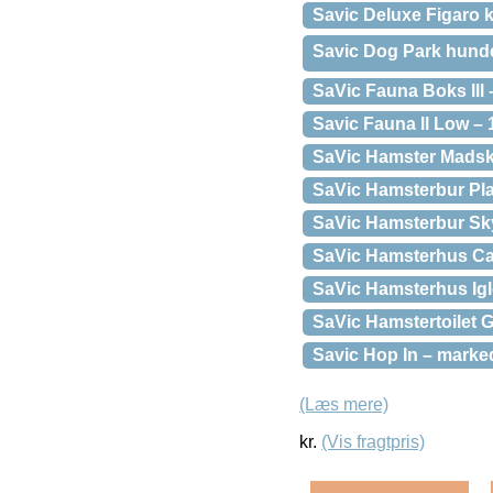
Savic Deluxe Figaro 
Savic Dog Park hundeg
SaVic Fauna Boks lll
Savic Fauna ll Low – 
SaVic Hamster Madskå
SaVic Hamsterbur Pla
SaVic Hamsterbur Sky
SaVic Hamsterhus Casi
SaVic Hamsterhus Igl
SaVic Hamstertoilet 
Savic Hop In – marked
(Læs mere)
kr.
(Vis fragtpris)