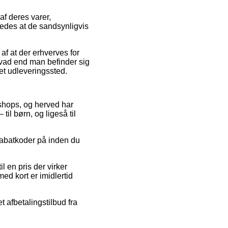
f deres varer,
ledes at de sandsynligvis
af at der erhverves for
 hvad end man befinder sig
 et udleveringssted.
bshops, og herved har
til børn, og ligeså til
 rabatkoder på inden du
l en pris der virker
d kort er imidlertid
et afbetalingstilbud fra