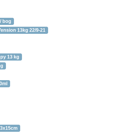
/ bog
Vension 13kg 22/9-21
py 13 kg
og
0ml
x23x15cm