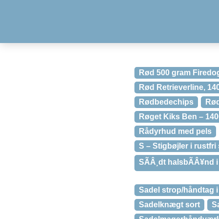
Rød 500 gram Fired
Rød Retrieverline, 14
Rødbedechips
Rød
Røget Kiks Ben – 140
Rådyrhud med pels
S – Stigbøjler i rustfri 
SÃÂ¸dt halsbÃÂ¥nd i
Sadel strop/håndtag 
Sadelknægt sort
S