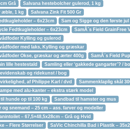
0cm Grå
Salvana hestebolcher gulerod, 1 kg
 æble, 1 kg
Salvana Zink Fit 500 Gr
dtkugleholder – 6x23cm
Sam og Sigge og den første jul 
le Fedtkugleholder – 6x23cm
SamÂ´s Field GrainFree 
vådfoder Kylling og gulerod
 vådfoder med laks, Kylling og græskar
 vådfoder Okse, græskar og ærter 400g
SamÂ´s Field Pup
n lille hestestald
Samling eller ‘gakkede gangarter’? / b
evidenskab og ridekunst / bog
rkelighed, af Philippe Karl / dvd
Sammenklaplig skål 30
ampe med alu-kanter – ekstra stærk model
l hunde op til 100 kg
Sandbad til hamster og mus
r og snemand – 25 cm – ass. farver og modeller
intoilet – 67,5×48,5x28cm – Grå og Hvid
e – Flere Størrelser
SaVic Chinchilla Bad i Plastik – 35