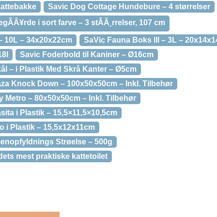
kattebakke
Savic Dog Cottage Hundebure – 4 størrelser
ÃÂ¥rde i sort farve – 3 stÃÂ¸rrelser, 107 cm
 – 10L – 34x20x22cm
SaVic Fauna Boks lll – 3L – 20x14x
18l
Savic Foderbold til Kaniner – Ø16cm
l – i Plastik Med Skrå Kanter – Ø5cm
za Knock Down – 100x50x50cm – Inkl. Tilbehør
 Metro – 80x50x50cm – Inkl. Tilbehør
ta i Plastik – 15,5×11,5×10,5cm
o i Plastik – 15,5x12x11cm
Genopfyldnings Strøelse – 500g
ets mest praktiske kattetoilet