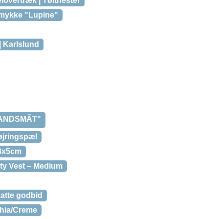
lovertræk | Tølthester
mykke "Lupine"
| Karlslund
LANDSMÃT"
øjringspæl
 8x5cm
ty Vest – Medium
atte godbid
chia/Creme