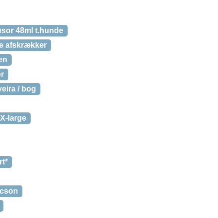
fusor 48ml t.hunde
te afskrækker
en
er
eira / bog
 X-large
rt*
acson