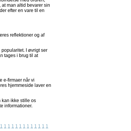
at man altid bevarer sin
r efter en vare til en
res reflektioner og af
opularitet. I øvrigt ser
tages i brug til at
 e-firmaer når vi
vores hjemmeside laver en
an ikke stille os
te informationer.
1
1
1
1
1
1
1
1
1
1
1
1
1