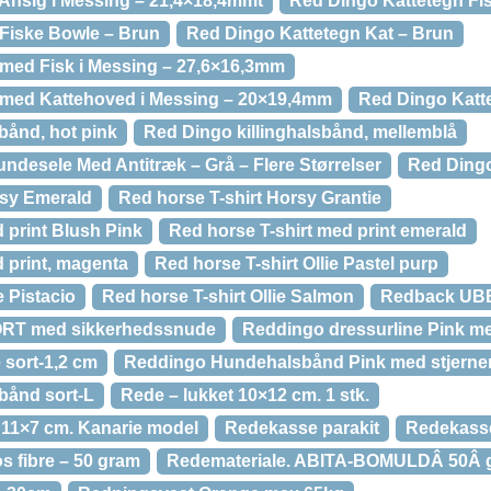
Ansig i Messing – 21,4×18,4mmt
Red Dingo Kattetegn Fi
Fiske Bowle – Brun
Red Dingo Kattetegn Kat – Brun
med Fisk i Messing – 27,6×16,3mm
 med Kattehoved i Messing – 20×19,4mm
Red Dingo Katt
bånd, hot pink
Red Dingo killinghalsbånd, mellemblå
ndesele Med Antitræk – Grå – Flere Størrelser
Red Dingo
rsy Emerald
Red horse T-shirt Horsy Grantie
 print Blush Pink
Red horse T-shirt med print emerald
 print, magenta
Red horse T-shirt Ollie Pastel purp
e Pistacio
Red horse T-shirt Ollie Salmon
Redback UBBK
RT med sikkerhedssnude
Reddingo dressurline Pink med
 sort-1,2 cm
Reddingo Hundehalsbånd Pink med stjerne
ånd sort-L
Rede – lukket 10×12 cm. 1 stk.
. 11×7 cm. Kanarie model
Redekasse parakit
Redekasse
s fibre – 50 gram
Redemateriale. ABITA-BOMULDÂ 50Â 