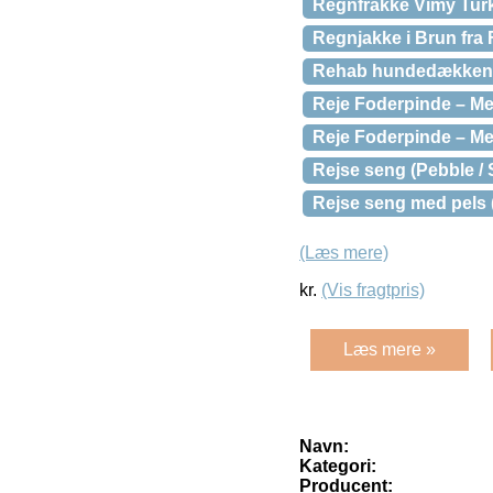
Regnfrakke Vimy Tur
Regnjakke i Brun fra 
Rehab hundedækken
Reje Foderpinde – Me
Reje Foderpinde – Me
Rejse seng (Pebble /
Rejse seng med pels 
(Læs mere)
kr.
(Vis fragtpris)
Læs mere »
Navn:
Kategori:
Producent: