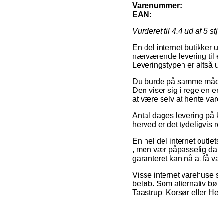
Varenummer:
EAN:
Vurderet til
4.4
ud af 5 st
En del internet butikker 
nærværende levering til e
Leveringstypen er altså u
Du burde på samme måde tæ
Den viser sig i regelen e
at være selv at hente var
Antal dages levering på k
herved er det tydeligvis 
En hel del internet outl
, men vær påpasselig da d
garanteret kan nå at få v
Visse internet varehuse 
beløb. Som alternativ bør
Taastrup, Korsør eller Hel