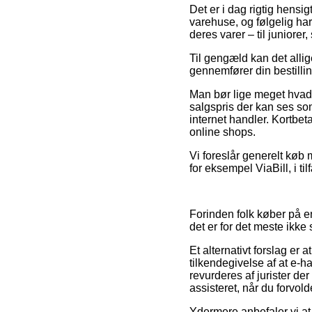
Det er i dag rigtig hens
varehuse, og følgelig har
deres varer – til juniore
Til gengæld kan det allig
gennemfører din bestilli
Man bør lige meget hvad 
salgspris der kan ses som
internet handler. Kortbet
online shops.
Vi foreslår generelt køb
for eksempel ViaBill, i ti
Forinden folk køber på e
det er for det meste ikke
Et alternativt forslag er
tilkendegivelse af at e-h
revurderes af jurister de
assisteret, når du forvo
Ydermere anbefaler vi a