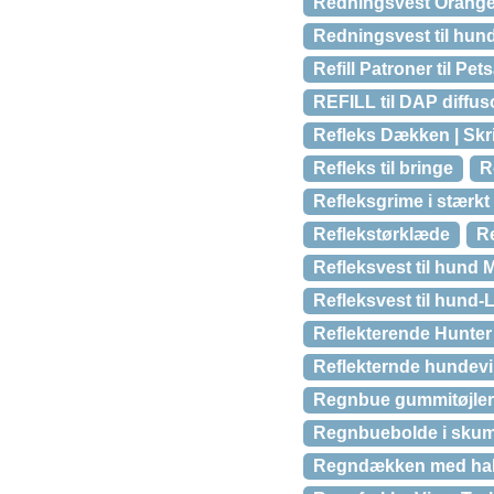
Redningsvest Orang
Redningsvest til hund
Refill Patroner til Pe
REFILL til DAP diffuso
Refleks Dækken | Sk
Refleks til bringe
R
Refleksgrime i stærkt
Reflekstørklæde
Re
Refleksvest til hund
Refleksvest til hund-
Reflekterende Hunter
Reflekternde hundevi
Regnbue gummitøjler
Regnbuebolde i skum 
Regndækken med hal