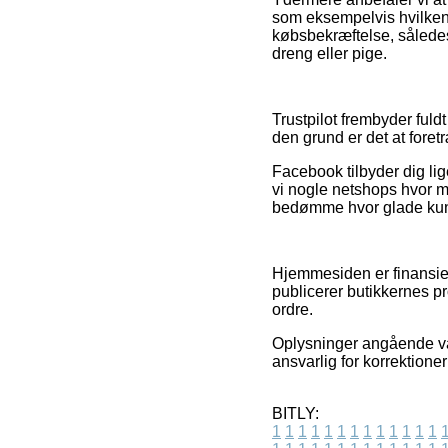
som eksempelvis hvilken 
købsbekræftelse, således 
dreng eller pige.
Trustpilot frembyder fuld
den grund er det at foretr
Facebook tilbyder dig lig
vi nogle netshops hvor m
bedømme hvor glade kun
Hjemmesiden er finansier
publicerer butikkernes p
ordre.
Oplysninger angående var
ansvarlig for korrektione
BITLY:
1
1
1
1
1
1
1
1
1
1
1
1
1