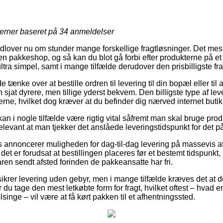
jerner baseret på
34
anmeldelser
udlover nu om stunder mange forskellige fragtløsninger. Det mest
n pakkeshop, og så kan du blot gå forbi efter produkterne på et v
ltra simpel, samt i mange tilfælde derudover den prisbilligste fra
nke over at bestille ordren til levering til din bopæl eller til 
n sjat dyrere, men tillige yderst bekvem. Den billigste type af l
erne, hvilket dog kræver at du befinder dig nærved internet butik
an i nogle tilfælde være rigtig vital såfremt man skal bruge prod
relevant at man tjekker det anslåede leveringstidspunkt for det
ets annoncerer muligheden for dag-til-dag levering på massevis a
et er forudsat at bestillingen placeres før et bestemt tidspunkt,
aren sendt afsted forinden de pakkeansatte har fri.
sikrer levering uden gebyr, men i mange tilfælde kræves det at d
 du tage den mest letkøbte form for fragt, hvilket oftest – hvad 
singe – vil være at få kørt pakken til et afhentningssted.