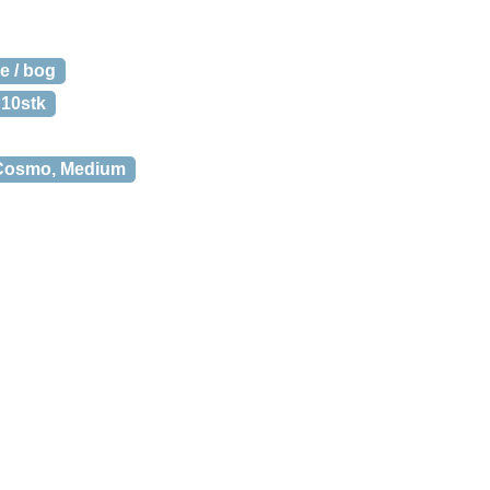
e / bog
 10stk
– Cosmo, Medium