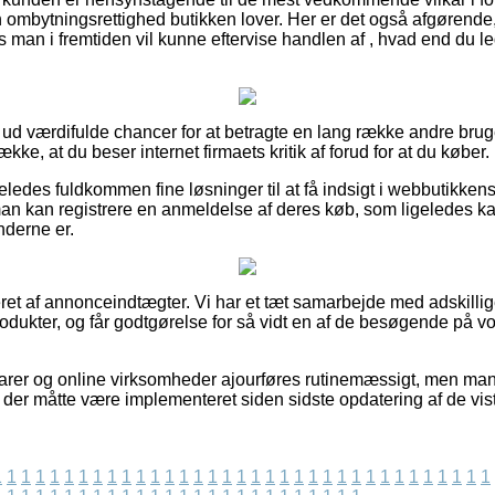
ombytningsrettighed butikken lover. Her er det også afgørende, 
man i fremtiden vil kunne eftervise handlen af , hvad end du lede
t ud værdifulde chancer for at betragte en lang række andre bruge
ække, at du beser internet firmaets kritik af forud for at du køber.
eledes fuldkommen fine løsninger til at få indsigt i webbutikkens p
an kan registrere en anmeldelse af deres køb, som ligeledes kan 
derne er.
et af annonceindtægter. Vi har et tæt samarbejde med adskillige
rodukter, og får godtgørelse for så vidt en af de besøgende på 
er og online virksomheder ajourføres rutinemæssigt, men man k
r der måtte være implementeret siden sidste opdatering af de vis
1
1
1
1
1
1
1
1
1
1
1
1
1
1
1
1
1
1
1
1
1
1
1
1
1
1
1
1
1
1
1
1
1
1
1