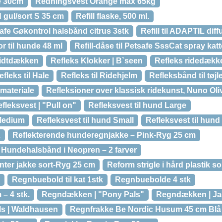
e 30cm
Redningsvest Orange max 65kg
 gul/sort S 35 cm
Refill flaske, 500 ml.
tsafe Gøkontrol halsbånd citrus 3stk
Refill til ADAPTIL dif
r til hunde 48 ml
Refill-dåse til Petsafe SssCat spray kat
ridtdækken
Refleks Klokker | B`seen
Refleks ridedækk
efleks til Hale
Refleks til Ridehjelm
Refleksbånd til tøjl
 materiale
Refleksioner over klassisk ridekunst, Nuno Oliv
fleksvest | "Pull on"
Refleksvest til hund Large
 Medium
Refleksvest til hund Small
Refleksvest til hund
L
Reflekterende hunderegnjakke – Pink-Ryg 25 cm
 Hundehalsbånd i Neopren – 2 farver
nter jakke sort-Ryg 25 cm
Reform strigle i hård plastik so
Regnbuebold til kat 1stk
Regnbuebolde 4 stk
– 4 stk.
Regndækken | "Pony Pals"
Regndækken | J
s | Waldhausen
Regnfrakke Be Nordic Husum 45 cm Blå