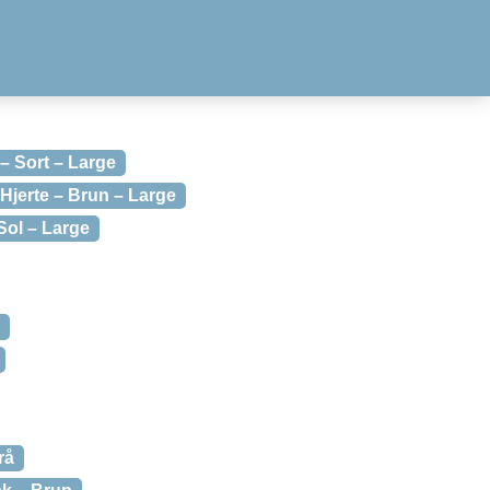
– Sort – Large
Hjerte – Brun – Large
Sol – Large
rå