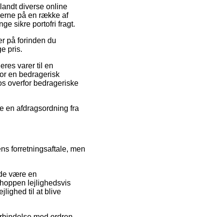
landt diverse online
iserne på en række af
e sikre portofri fragt.
er på forinden du
e pris.
res varer til en
for en bedragerisk
 os overfor bedrageriske
e en afdragsordning fra
ns forretningsaftale, men
urde være en
bshoppen lejlighedsvis
lighed til at blive
rbindelse med ordren,