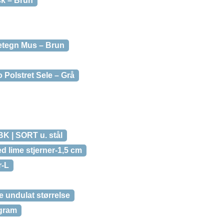
sk – Brun
etegn Mus – Brun
 Polstret Sele – Grå
 | SORT u. stål
 lime stjerner-1,5 cm
r-L
 undulat størrelse
gram