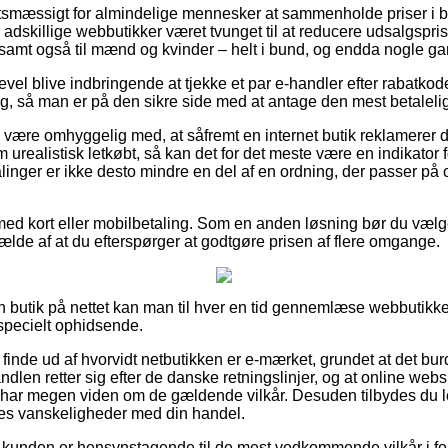
igtsmæssigt for almindelige mennesker at sammenholde priser i b
 adskillige webbutikker været tvunget til at reducere udsalgspr
r, samt også til mænd og kvinder – helt i bund, og endda nogle gang
evel blive indbringende at tjekke et par e-handler efter rabatkod
ng, så man er på den sikre side med at antage den mest betalelig
være omhyggelig med, at såfremt en internet butik reklamerer de
 urealistisk letkøbt, så kan det for det meste være en indikator 
alinger er ikke desto mindre en del af en ordning, der passer på
 med kort eller mobilbetaling. Som en anden løsning bør du vælg
lfælde af at du efterspørger at godtgøre prisen af flere omgange.
n butik på nettet kan man til hver en tid gennemlæse webbutikke
 specielt ophidsende.
 at finde ud af hvorvidt netbutikken er e-mærket, grundet at det b
andlen retter sig efter de danske retningslinjer, og at online we
r har megen viden om de gældende vilkår. Desuden tilbydes du lej
ldes vanskeligheder med din handel.
t kunden er hensynstagende til de mest vedkommende vilkår i fo