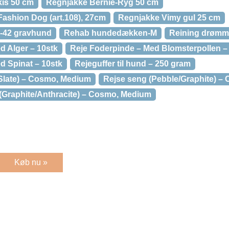
kis 50 cm
Regnjakke Bernie-Ryg 50 cm
Fashion Dog (art.108), 27cm
Regnjakke Vimy gul 25 cm
-42 gravhund
Rehab hundedækken-M
Reining drømm
d Alger – 10stk
Reje Foderpinde – Med Blomsterpollen –
d Spinat – 10stk
Rejeguffer til hund – 250 gram
 Slate) – Cosmo, Medium
Rejse seng (Pebble/Graphite) 
(Graphite/Anthracite) – Cosmo, Medium
Køb nu »