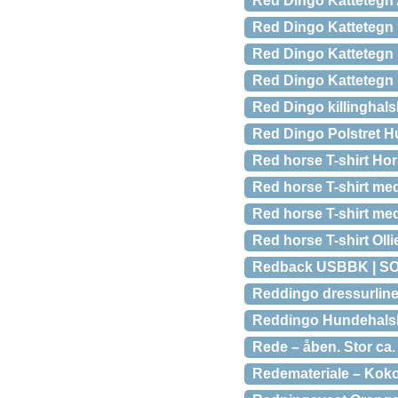
Red Dingo Kattetegn 
Red Dingo Kattetegn 
Red Dingo Kattetegn 
Red Dingo Kattetegn
Red Dingo killinghals
Red Dingo Polstret Hu
Red horse T-shirt Ho
Red horse T-shirt med
Red horse T-shirt med
Red horse T-shirt Olli
Redback USBBK | SO
Reddingo dressurline
Reddingo Hundehalsb
Rede – åben. Stor ca
Redemateriale – Koko