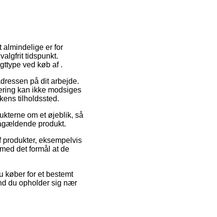
 almindelige er for
algfrit tidspunkt.
gttype ved køb af .
adressen på dit arbejde.
evering kan ikke modsiges
kens tilholdssted.
ukterne om et øjeblik, så
 pågældende produkt.
f produkter, eksempelvis
 med det formål at de
u køber for et bestemt
end du opholder sig nær