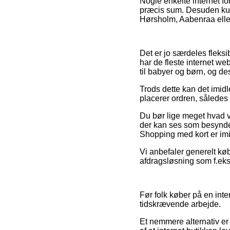
Nogle enkelte internet for
præcis sum. Desuden kunn
Hørsholm, Aabenraa eller 
Det er jo særdeles fleksi
har de fleste internet web
til babyer og børn, og d
Trods dette kan det imidle
placerer ordren, således 
Du bør lige meget hvad vær
der kan ses som besynderl
Shopping med kort er imid
Vi anbefaler generelt k
afdragsløsning som f.eks.
Før folk køber på en inte
tidskrævende arbejde.
Et nemmere alternativ er