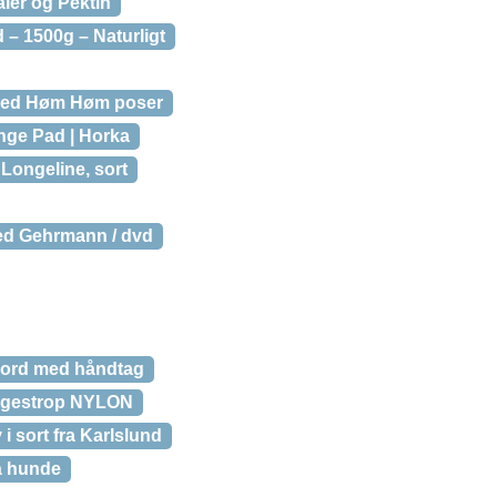
ler og Pektin
 – 1500g – Naturligt
med Høm Høm poser
nge Pad | Horka
Longeline, sort
ied Gehrmann / dvd
jord med håndtag
gestrop NYLON
i sort fra Karlslund
å hunde