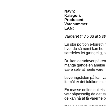
Navn:
Kategori:
Producent:
Varenummer:
EAN:
Vurderet til
3.5
ud af 5 st
En stor portion e-forretn
hvor du så nemt kan hente
særdeles let gængelig, 
Du kan derudover påtænke 
mange gange en anelse me
være selv at hente varern
Leveringstiden på kan v
formål er det fuldkommen
En masse online outlets 
vær påpasselig da det stå
de kan nå at få varerne b