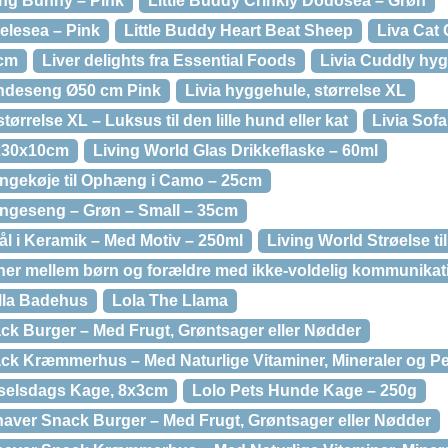
ing Bunny – Pink
Little Buddy Crinkly Dodosea – Grøn
Lelesea – Pink
Little Buddy Heart Beat Sheep
Liva Cat
0cm
Liver delights fra Essential Foods
Livia Cuddly hy
undeseng Ø50 cm Pink
Livia hyggehule, størrelse XL
tørrelse XL – Luksus til den lille hund eller kat
Livia Sof
0x30x10cm
Living World Glas Drikkeflaske – 60ml
ængekøje til Ophæng i Camo – 25cm
ængeseng – Grøn – Small – 35cm
ål i Keramik – Med Motiv – 250ml
Living World Strøelse ti
oner mellem børn og forældre med ikke-voldelig kommunikat
lla Badehus
Lola The Llama
ck Burger – Med Frugt, Grøntsager eller Nødder
ck Kræmmerhus – Med Naturlige Vitaminer, Mineraler og Pe
selsdags Kage, 8x3cm
Lolo Pets Hunde Kage – 250g
naver Snack Burger – Med Frugt, Grøntsager eller Nødder