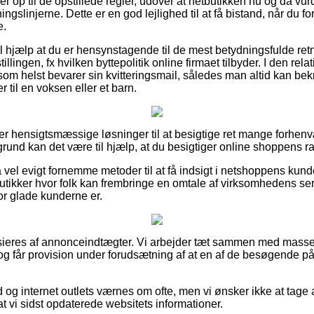
ever op til de opstillede regler, udover at netbutikken nu og da v
ingslinjerne. Dette er en god lejlighed til at få bistand, når du f
e.
il hjælp at du er hensynstagende til de mest betydningsfulde retn
llingen, fx hvilken byttepolitik online firmaet tilbyder. I den relat
som helst bevarer sin kvitteringsmail, således man altid kan bek
til en voksen eller et barn.
super hensigtsmæssige løsninger til at besigtige ret mange forh
rund kan det være til hjælp, at du besigtiger online shoppens rat
 vel evigt fornemme metoder til at få indsigt i netshoppens kund
tikker hvor folk kan frembringe en omtale af virksomhedens se
vor glade kunderne er.
ieres af annonceindtægter. Vi arbejder tæt sammen med massevi
og får provision under forudsætning af at en af de besøgende 
 og internet outlets værnes om ofte, men vi ønsker ikke at tage 
 at vi sidst opdaterede websitets informationer.