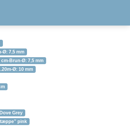
p
n-Ø: 7,5 mm
0 cm-Brun-Ø: 7,5 mm
-1.20m-Ø: 10 mm
 cm
l Dove Grey
“tæppe” pink