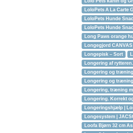
Lolo Pets kanin og G
LoloPets A La Carte 
LoloPets Hunde Sna
LoloPets Hunde Sna
Long Paws orange h
Longegjord CANVAS
Longepisk – Sort
L
Longering af rytteren.
Longering og træning 
Longering og træning 
Longering, træning med
Longering. Korrekt og
Longeringshjælp | L
Longesystem | JAC
Loofa Bjørn 32 cm As