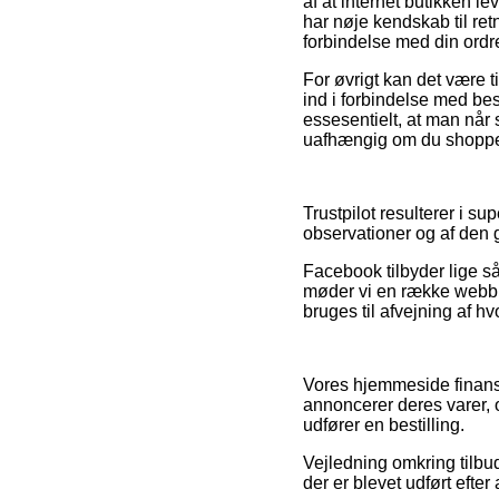
af at internet butikken l
har nøje kendskab til retn
forbindelse med din ordr
For øvrigt kan det være t
ind i forbindelse med besti
essesentielt, at man når 
uafhængig om du shopper 
Trustpilot resulterer i 
observationer og af den g
Facebook tilbyder lige så
møder vi en række webbu
bruges til afvejning af h
Vores hjemmeside finans
annoncerer deres varer, 
udfører en bestilling.
Vejledning omkring tilbud
der er blevet udført efter