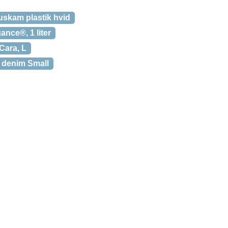
uskam plastik hvid
ance®, 1 liter
Cara, L
denim Small