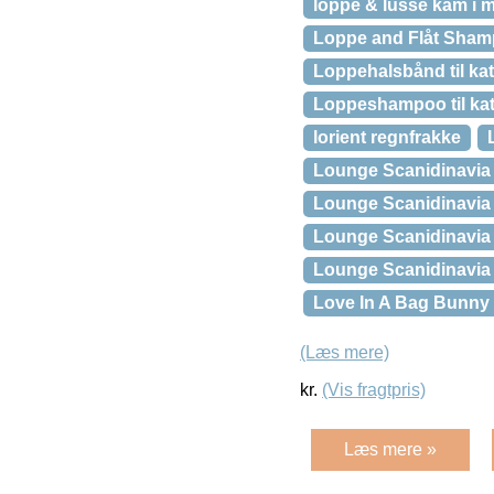
loppe & lusse kam i m
Loppe and Flåt Shamp
Loppehalsbånd til kat
Loppeshampoo til ka
lorient regnfrakke
Lounge Scanidinavia
Lounge Scanidinavia
Lounge Scanidinavi
Lounge Scanidinavia
Love In A Bag Bunny 
(Læs mere)
kr.
(Vis fragtpris)
Læs mere »