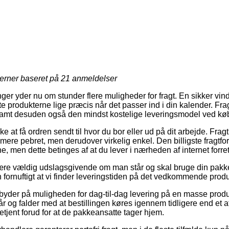
jerner baseret på
21
anmeldelser
inger yder nu om stunder flere muligheder for fragt. En sikker vi
 produkterne lige præcis når det passer ind i din kalender. Fra
samt desuden også den mindst kostelige leveringsmodel ved køb
at få ordren sendt til hvor du bor eller ud på dit arbejde. Frag
re pebret, men derudover virkelig enkel. Den billigste fragtf
e, men dette betinges af at du lever i nærheden af internet forre
ære vældig udslagsgivende om man står og skal bruge din pakke
 fornuftigt at vi finder leveringstiden på det vedkommende produ
byder på muligheden for dag-til-dag levering på en masse prod
r og falder med at bestillingen køres igennem tidligere end et af
etjent forud for at de pakkeansatte tager hjem.