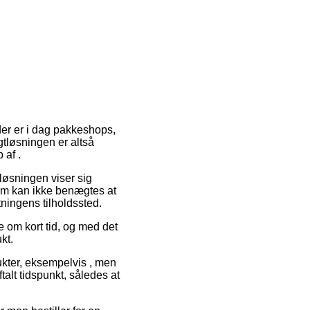
nder er i dag pakkeshops,
gtløsningen er altså
 af .
tløsningen viser sig
orm kan ikke benægtes at
tningens tilholdssted.
 om kort tid, og med det
kt.
ukter, eksempelvis , men
talt tidspunkt, således at