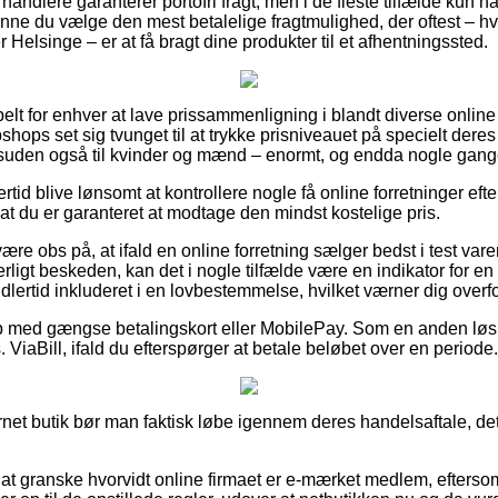
handlere garanterer portofri fragt, men i de fleste tilfælde kun nå
e du vælge den mest betalelige fragtmulighed, der oftest – hv
Helsinge – er at få bragt dine produkter til et afhentningssted.
belt for enhver at lave prissammenligning i blandt diverse online
shops set sig tvunget til at trykke prisniveauet på specielt deres
esuden også til kvinder og mænd – enormt, og endda nogle gange 
rtid blive lønsomt at kontrollere nogle få online forretninger efte
at du er garanteret at modtage den mindst kostelige pris.
e obs på, at ifald en online forretning sælger bedst i test varer 
igt beskeden, kan det i nogle tilfælde være en indikator for en
lertid inkluderet i en lovbestemmelse, hvilket værner dig overfo
øb med gængse betalingskort eller MobilePay. Som en anden lø
 ViaBill, ifald du efterspørger at betale beløbet over en periode.
rnet butik bør man faktisk løbe igennem deres handelsaftale, det
 at granske hvorvidt online firmaet er e-mærket medlem, eftersom