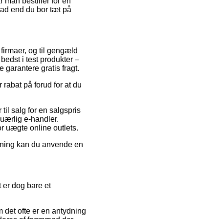
r man bestiller for en
ad end du bor tæt på
 firmaer, og til gengæld
 bedst i test produkter –
garantere gratis fragt.
r rabat på forud for at du
til salg for en salgspris
 uærlig e-handler.
r uægte online outlets.
sning kan du anvende en
 er dog bare et
 det ofte er en antydning