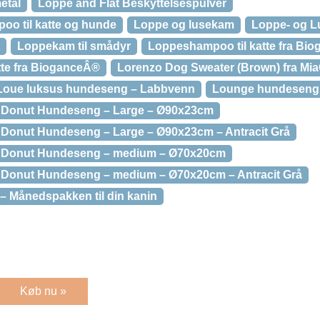
etal
Loppe and Flåt Beskyttelsespulver
oo til katte og hunde
Loppe og lusekam
Loppe- og L
Loppekam til smådyr
Loppeshampoo til katte fra Biog
tte fra BioganceÂ®
Lorenzo Dog Sweater (Brown) fra Mia
Loue luksus hundeseng – Labbvenn
Lounge hundeseng 
 Donut Hundeseng – Large – Ø90x23cm
 Donut Hundeseng – Large – Ø90x23cm – Antracit Grå
a Donut Hundeseng – medium – Ø70x20cm
 Donut Hundeseng – medium – Ø70x20cm – Antracit Grå
– Månedspakken til din kanin
Køb nu »