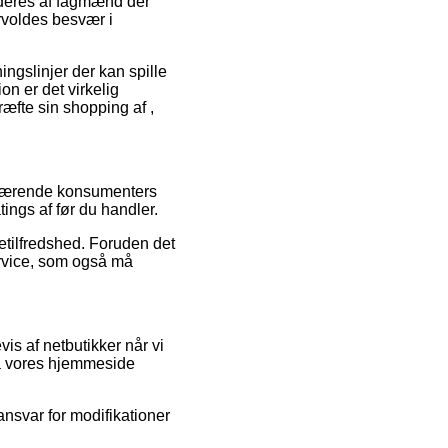
urderes af fagmænd der
orvoldes besvær i
ingslinjer der kan spille
ion er det virkelig
ræfte sin shopping af ,
enværende konsumenters
ings af før du handler.
etilfredshed. Foruden det
rvice, som også må
s af netbutikker når vi
på vores hjemmeside
ansvar for modifikationer