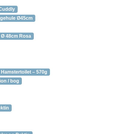
 Cuddly
ggehule Ø45cm
a Ø 48cm Rosa
l Hamstertoilet – 570g
ion / bog
ktin