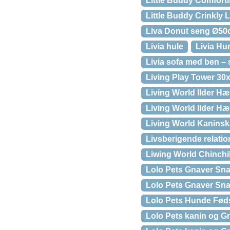
Little Buddy Comfort
Little Buddy Crinkly 
Liva Donut seng Ø5
Livia hule
Livia H
Livia sofa med ben – s
Living Play Tower 3
Living World Ilder H
Living World Ilder H
Living World Kaninsk
Livsberigende relati
Liwing World Chinchi
Lolo Pets Gnaver Sna
Lolo Pets Gnaver Sna
Lolo Pets Hunde Fød
Lolo Pets kanin og G