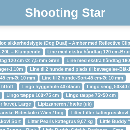
Shooting Star
iloc sikkerhedslygte (Dog Dual) – Amber med Reflective Cli
– 20L – Klumpende
Line med ekstra håndtag 120 cm-Bru
tag 120 cm-Ø: 7,5 mm-Grøn
Line med ekstra håndtag 18
nger-1.10m
Line til 2 hunde med plads til bevægelse-Blå
n-45 cm-Ø: 10 mm
Line til 2 hunde-Sort-45 cm-Ø: 10 mm
il loft-
Lingo hyggehule 40x45cm
Lingo seng, 50×40
Lingo tæppe 100×75 cm
Lingo tæppe 75×50 cm
r farve), Large
Lipizzaneren / hæfte (uk)
panske Rideskole i Wien / bog
Litter Lifter kattegrusskov
skovl Sort
Litter Pearls kattegrus 9,07 kg
Little Buddy 