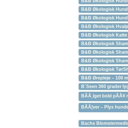
B&B Økologisk Hund
B&B Økologisk Hunde
B&B Økologisk Hunde
B&B Økologisk Hval
B&B Økologisk Katte 
B&B Økologisk Shamp
B&B Økologisk Shamp
B&B Økologisk Shampo
B&B Økologisk Tør
B&B Ørepleje – 100 m
B´Seen 360 grader lyg
BÃÂ¸lget bold pÃÂ¥ 
BÃÂ¦ver – Plys hunde
Bachs Blomstermedicin