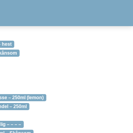
– hest
Skånsom
se – 250ml (lemon)
del – 250ml
g – – – –