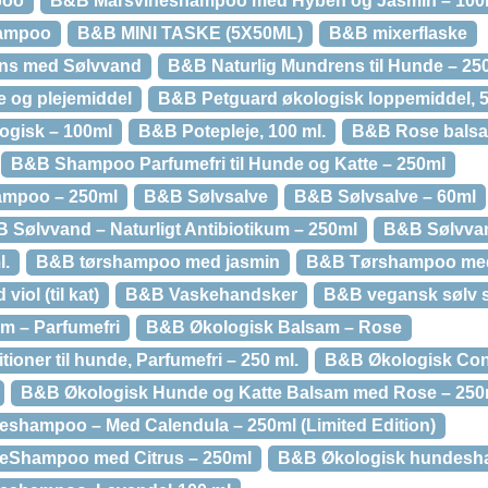
poo
B&B Marsvineshampoo med Hyben og Jasmin – 100
hampoo
B&B MINI TASKE (5X50ML)
B&B mixerflaske
ens med Sølvvand
B&B Naturlig Mundrens til Hunde – 25
 og plejemiddel
B&B Petguard økologisk loppemiddel, 5
ogisk – 100ml
B&B Potepleje, 100 ml.
B&B Rose bals
B&B Shampoo Parfumefri til Hunde og Katte – 250ml
mpoo – 250ml
B&B Sølvsalve
B&B Sølvsalve – 60ml
 Sølvvand – Naturligt Antibiotikum – 250ml
B&B Sølvvand
l.
B&B tørshampoo med jasmin
B&B Tørshampoo med
ol (til kat)
B&B Vaskehandsker
B&B vegansk sølv 
m – Parfumefri
B&B Økologisk Balsam – Rose
oner til hunde, Parfumefri – 250 ml.
B&B Økologisk Cond
B&B Økologisk Hunde og Katte Balsam med Rose – 250
shampoo – Med Calendula – 250ml (Limited Edition)
eShampoo med Citrus – 250ml
B&B Økologisk hundesha