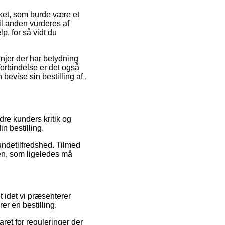
ket, som burde være et
til anden vurderes af
p, for så vidt du
njer der har betydning
forbindelse er det også
bevise sin bestilling af ,
dre kunders kritik og
in bestilling.
undetilfredshed. Tilmed
sen, som ligeledes må
 idet vi præsenterer
er en bestilling.
ret for reguleringer der