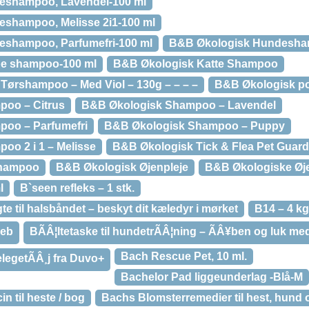
eshampoo, Lavendel-100 ml
shampoo, Melisse 2i1-100 ml
shampoo, Parfumefri-100 ml
B&B Økologisk Hundesha
pe shampoo-100 ml
B&B Økologisk Katte Shampoo
Tørshampoo – Med Viol – 130g – – – –
B&B Økologisk po
oo – Citrus
B&B Økologisk Shampoo – Lavendel
oo – Parfumefri
B&B Økologisk Shampoo – Puppy
o 2 i 1 – Melisse
B&B Økologisk Tick & Flea Pet Guard
Shampoo
B&B Økologisk Øjenpleje
B&B Økologiske Øj
l
B`seen refleks – 1 stk.
te til halsbåndet – beskyt dit kæledyr i mørket
B14 – 4 kg
reb
BÃÂ¦ltetaske til hundetrÃÂ¦ning – ÃÂ¥ben og luk med
Bach Rescue Pet, 10 ml.
legetÃÂ¸j fra Duvo+
Bachelor Pad liggeunderlag -Blå-M
 til heste / bog
Bachs Blomsterremedier til hest, hund o