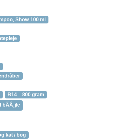
mpoo, Show-100 ml
tepleje
endråber
B14 – 800 gram
 bÃÂ¸jle
g kat / bog