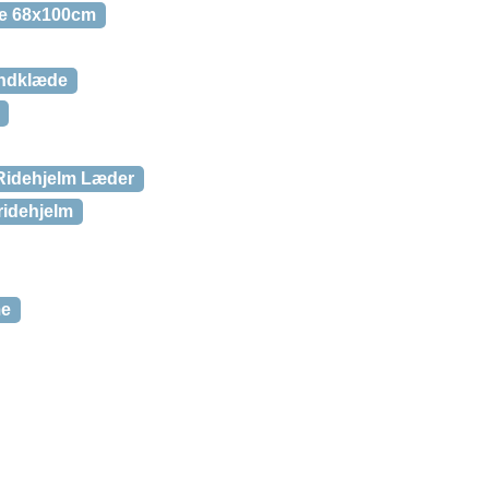
de 68x100cm
åndklæde
Ridehjelm Læder
ridehjelm
me