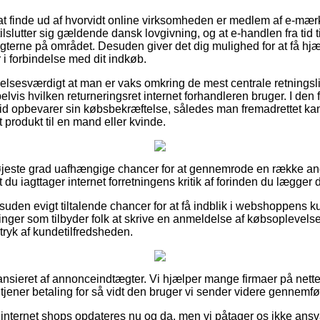
at finde ud af hvorvidt online virksomheden er medlem af e-mær
ilslutter sig gældende dansk lovgivning, og at e-handlen fra tid 
gterne på området. Desuden giver det dig mulighed for at få hjæl
 i forbindelse med dit indkøb.
elsesværdigt at man er vaks omkring de mest centrale retningsli
vis hvilken returneringsret internet forhandleren bruger. I den 
r tid opbevarer sin købsbekræftelse, således man fremadrettet kan 
t produkt til en mand eller kvinde.
i højeste grad uafhængige chancer for at gennemrode en række an
at du iagttager internet forretningens kritik af forinden du lægger d
suden evigt tiltalende chancer for at få indblik i webshoppens k
ninger som tilbyder folk at skrive en anmeldelse af købsoplevel
ndtryk af kundetilfredsheden.
nsieret af annonceindtægter. Vi hjælper mange firmaer på nettet
dtjener betaling for så vidt den bruger vi sender videre gennemfør
internet shops opdateres nu og da, men vi påtager os ikke ansva