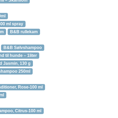
ml – Skånsom
0ml
00 ml spray
am
B&B rullekam
B&B Sølvshampoo
 til hunde – 1liter
 Jasmin, 130 g
shampoo 250ml
itioner, Rose-100 ml
ml
mpoo, Citrus-100 ml