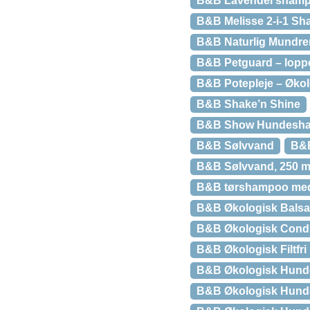
B&B Lavendel sham
B&B Melisse 2-i-1 S
B&B Naturlig Mundr
B&B Petguard – loppe
B&B Potepleje – Økol
B&B Shake’n Shine
B&B Show Hundesha
B&B Sølvvand
B&B
B&B Sølvvand, 250 m
B&B tørshampoo med vi
B&B Økologisk Balsa
B&B Økologisk Conditi
B&B Økologisk Filtfri
B&B Økologisk Hunde
B&B Økologisk Hund