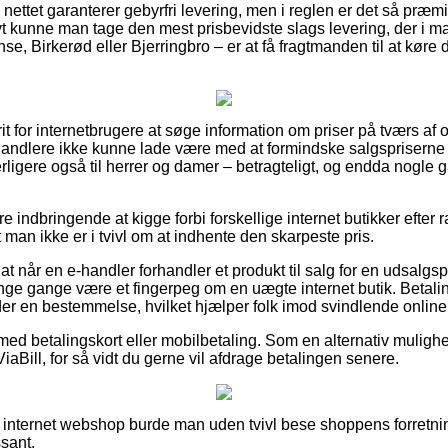
å nettet garanterer gebyrfri levering, men i reglen er det så præm
t kunne man tage den mest prisbevidste slags levering, der i ma
e, Birkerød eller Bjerringbro – er at få fragtmanden til at køre d
rit for internetbrugere at søge information om priser på tværs af 
rhandlere ikke kunne lade være med at formindske salgspriserne
yderligere også til herrer og damer – betragteligt, og endda nogl
ære indbringende at kigge forbi forskellige internet butikker efter
 man ikke er i tvivl om at indhente den skarpeste pris.
 at når en e-handler forhandler et produkt til salg for en udsalgs
ange gange være et fingerpeg om en uægte internet butik. Betali
der en bestemmelse, hvilket hjælper folk imod svindlende online
 med betalingskort eller mobilbetaling. Som en alternativ muligh
iaBill, for så vidt du gerne vil afdrage betalingen senere.
 internet webshop burde man uden tvivl bese shoppens forretni
ssant.