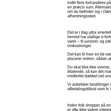
Indtil flere forhandlere p
en præcis sum. Alternativ
om du befinder sig i Odens
afhentningssted.
Det er i dag ultra smertef
herved har utallige e-fo
varer – til juniorer, og 
omkostninger.
Det kan til hver en tid v
placerer ordren, sådan at
Du skal blot ikke overse,
tiltalende, så kan det m
imidlertid dækket ind un
Vi anbefaler bestillinger
afbetalingstilbud som fx V
Inden folk shopper på en
er ofte ikke videre intere