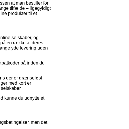
issen at man bestiller for
nge tilfælde – ligegyldigt
ine produkter til et
online selskaber, og
 på en række af deres
e gange yde levering uden
 rabatkoder på inden du
pris der er grænseløst
nger med kort er
 selskaber.
ed kunne du udnytte et
ngsbetingelser, men det