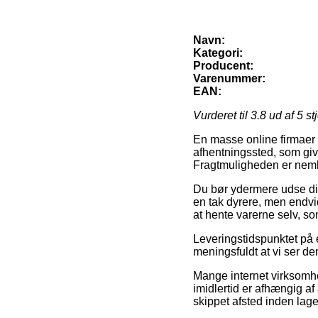
Navn:
Kategori:
Producent:
Varenummer:
EAN:
Vurderet til
3.8
ud af 5 st
En masse online firmaer gi
afhentningssted, som give
Fragtmuligheden er nemlig
Du bør ydermere udse dig 
en tak dyrere, men endvid
at hente varerne selv, so
Leveringstidspunktet på e
meningsfuldt at vi ser de
Mange internet virksomh
imidlertid er afhængig af
skippet afsted inden lage