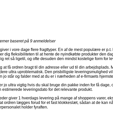
jerner baseret på
9
anmeldelser
ver i vore dage flere fragttyper. En af de mest populære er p.t. l
r dig fleksibiliteten til at hente de nyindkøbte produkter den da
 ret så ligetil, og ofte desuden den mindst kostelige form for le
at få ordren bragt til din adresse eller ud til din arbejdsplads. 
ere ultra uproblematisk. Den prisbilligste leveringsmulighed vil
m jo står og falder med at du er i nærheden af e-firmaets hjemst
r jo ultra vigtig hvis du skal bruge din pakke inden for få dage, 
n estimerede leveringsdato for det relevante produkt.
eder giver 1 hverdags levering på mange af shoppens varer, e
 at ordren lægges forud for et fast klokkeslæt, sådan at de kan nå
rpersonalet holder fyraften.