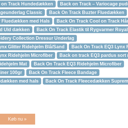
l on Track Hundedækken
Back on Track – Variocage pu
geunderlag Classic
Back On Track Buzter Fluedækken
r Fluedækken med Hals
Back On Track Cool on Track H
rd Uld dækken
Back On Track Elastik til Rygvarmer Royal
dery Collection Dressur Underlag
nx Glitter Ridehjelm Blå/Sand
Back On Track EQ3 Lynx 
nx Ridehjelm Microfiber
Back on track EQ3 pardus sort 
idehjelm Mat
Back On Track EQ3 Ridehjelm Microfiber
iner 100gr
Back On Track Fleece Bandage
edækken med hals
Back On Track Fleecedækken Supre
Køb nu »