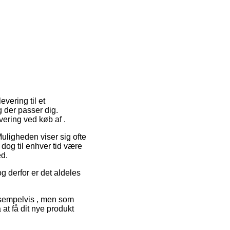
evering til et
g der passer dig.
vering ved køb af .
Muligheden viser sig ofte
 dog til enhver tid være
ed.
og derfor er det aldeles
ksempelvis , men som
 at få dit nye produkt