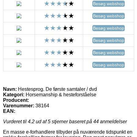
Besøg webshop
Besøg webshop
Besøg webshop
Besøg webshop
Besøg webshop
Besøg webshop
Navn:
Hestesprog. De første samtaler / dvd
Kategori:
Horsemanship & hesteforståelse
Producent:
Varenummer:
38164
EAN:
Vurderet til
4.2
ud af 5 stjerner baseret på
44
anmeldelser
En masse e-forhandlere tilbyder på nuværende tidspunkt en