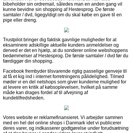
bibeholder sin ordremail, således man en anden gang vil
kunne bevidne sin shopping af Hestesprog. De første
samtaler / dvd, ligegyldigt om du skal købe en gave til en
pige eller dreng.
Trustpilot bringer dig faktisk gavnlige muligheder for at
eksaminere adskillige aktuelle kunders anmeldelser og
derved er det en hjælp, at du sonderer online webshoppens
bedømmelser af Hestesprog. De første samtaler / dvd før du
færdiggør din shopping.
Facebook frembyder tilsvarende rigtig passelige genveje til
at få et kig ind i internet forretningens pålidelighed. Tilmed
møder vi en del netshops som giver kunderne mulighed for
at levere en kritik af købsoplevelsen, hvilket på samme
måde kan drages fordel af til afvejning af
kundetilfredsheden.
Vores website er reklamefinansieret. Vi arbejder sammen
med en hel del online shops i Danmark idet vi publicerer
deres varer, og indkasserer godtgørelse under forudsætning