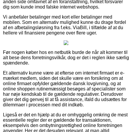
anden side omfavnet af en foranstaltning, hvilket forsvarer
dig som kunde imod falske internet webshops.
Vi anbefaler betalinger med kort eller betalinger med
mobilen. Som en alternativ mulighed kunne du drage fordel
af en afbetalingsløsning fra f.eks. ViaBill, i tilfælde af at du
hellere vil finansiere pengene over flere uger.
Før nogen køber hos en netbutik burde de når alt kommer til
alt bese dens forretningsvilkår, dog er det i reglen ikke særlig
spændende.
Et alternativ kunne være at efterse om internet firmaet er e-
mærket medlem, siden det skulle være en forsikring om at
online firmaet opfylder gældende dansk lovgivning, og at
online shoppen rutinemæssigt besøges af specialister som
har nøje kendskab til de gældende regulativer. Derudover
giver det dig genvej til at få assistance, ifald du udsættes for
dilemmaer i processen med dit indkøb.
Ligeså er det en hjælp at du er omhyggelig omkring de mest
essentielle regler der er gældende for transaktionen,
eksempelvis den ombytningsrettighed online forretningen
anvender. Her er det desuden relevant, at man altid