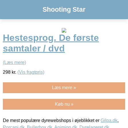
Shooting Star
Hestesprog. De første
samtaler / dvd
(Læs mere)
298
kr.
(Vis fragtpris)
Læs mere »
Køb nu »
De mest populære dyrewebshops i øjeblikket er
Gilpa.dk
,
Porcani.dk
,
Bullerbox.dk
,
Animigo.dk
,
Dyrelageret.dk
,