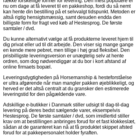
række forskellige former for levering. Den mest populære er
nu om dage at få leveret til en pakkeshop, fordi du så nemt
kan hente din bestilling på et selvvalgt tidspunkt. Metoden er
altså rigtig hensigtsmæssig, samt desuden endda den
billigste form for fragt ved køb af Hestesprog. De første
samtaler / dvd.
Du kunne alternativt vælge at få produkterne leveret hjem til
dig privat eller ud til dit arbejde. Den viser sig mange gange
en kende mere pebret, men tillige i høj grad fleksibel. Den
prisbilligste leveringsversion er unægtelig selv at hente
ordren, som dog nødvendiggør at du bor i kort afstand af
online firmaets bopæl.
Leveringsdygtigheden på Horsemanship & hesteforståelse
er ultra afgørende når man mangler pakken øjeblikkeligt, og
herved er det altså centralt at du gransker den estimerede
leveringstid for den pågældende vare.
Adskillige e-butikker i Danmark stiller udsigt til dag-til-dag
levering på deres bedst sælgende varer, eksempelvis
Hestesprog. De første samtaler / dvd, som imidlertid stiller
krav om at bestillingen anbringes forud for et fast klokkeslæt,
sådan at de garanteret kan nå at få produktet skippet afsted
forud for at pakkepersonalet holder fyraften.