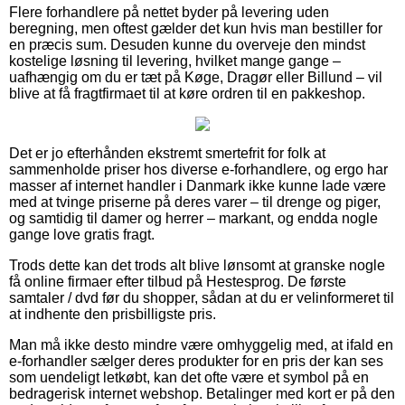
Flere forhandlere på nettet byder på levering uden
beregning, men oftest gælder det kun hvis man bestiller for
en præcis sum. Desuden kunne du overveje den mindst
kostelige løsning til levering, hvilket mange gange –
uafhængig om du er tæt på Køge, Dragør eller Billund – vil
blive at få fragtfirmaet til at køre ordren til en pakkeshop.
Det er jo efterhånden ekstremt smertefrit for folk at
sammenholde priser hos diverse e-forhandlere, og ergo har
masser af internet handler i Danmark ikke kunne lade være
med at tvinge priserne på deres varer – til drenge og piger,
og samtidig til damer og herrer – markant, og endda nogle
gange love gratis fragt.
Trods dette kan det trods alt blive lønsomt at granske nogle
få online firmaer efter tilbud på Hestesprog. De første
samtaler / dvd før du shopper, sådan at du er velinformeret til
at indhente den prisbilligste pris.
Man må ikke desto mindre være omhyggelig med, at ifald en
e-forhandler sælger deres produkter for en pris der kan ses
som uendeligt letkøbt, kan det ofte være et symbol på en
bedragerisk internet webshop. Betalinger med kort er på den