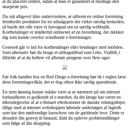
at du placerer ordren, sådan at man er garanteret at modtage den
skarpeste pris.
Du må alligevel ikke undervurdere, at såfremt en online forretning
frembyder produkter for en udsalgspris der virker utrolig beskeden,
så burde det ofte være et faresignal om en uærlig webbutik.
Kortbetalinger er imidlertid omfavnet af en forordning, der dækker
dig som kunde overfor svindlende e-forretninger.
Generelt går vi ind for kortbetalinger eller betalinger med mobilen.
Som alternativ bør du bruge et afdragstilbud som f.eks. ViaBill, i
tilfælde af at du hellere vil afbetale pengene over flere uger.
Før folk handler hos en Red Dingo e-forretning bør de i reglen læse
dens forretningsvilkår, det er dog oftest ikke særlig spændende.
En nem løsning kunne måske være at se nærmere på om internet
forhandleren er godkendt af e-mærket, da det længe har været en
tilkendegivelse af at e-firmaet efterkommer de danske retningslinjer,
tillige med at internet webshoppen løbende undersøges af fagfolk
som har den nødvendige knowhow om de gældende love. Dette er
desuden din genvej til bistand, ifald du oplever problemstillinger
som følge af din shopping.