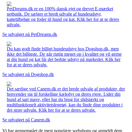
PetDreams.dk er en 100% dansk ejet og drevet E-mærket
netbutik. De sælger et bredt udvalg af hundeudstyr,
kattetilbehør og foder til hund og kat. Klik her for at se deres
udvalg.
Se udvalget på PetDreams.dk
Du kan godt finde billigt hundeudstyr hos Dogshop.dk, men
ikke det billigste. De går rigtig meget op i kvalitet og vil gerne
at din hund og kat får det bedste udstyr på markedet. Klik her
for at se deres udvalg.
Se udvalget på Dogshop.dk
Det særlige ved Canem.dk er det brede udvalg af produkter, der
henvender sig til forskellige kæledyr og deres ejere. Lider din
hund af sart mave, eller har du brug for slidstærkt og
multifunktionelt aktivitetslegetøj, kan du finde dine produkter i
det store udvalg. Klik her for at se deres udvalg.
Se udvalget på Canem.dk
Vi har gennemgået de mest populære webshops og anmeldt dem