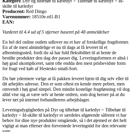
Kategori:
Dyr og tilbehør til kæledyr > Tilbehør til kæledyr > Id-
skilte til kæledyr
Producent:
Red Dingo
Varenummer:
18510e-rd1-B1
EAN:
Vurderet til
4.4
ud af 5 stjerner baseret på
48
anmeldelser
En hel del online outlets udlover nu et hav af forskellige fragtformer.
En af de mest almindelige er nu til dags at få leveret til et
afhentningssted, fordi du så har fuld fleksibilitet til at hente de
bestilte produkter den dag der passer dig. Leveringsformen er altså i
høj grad ukompliceret, samt ofte endda den mest prisbevidste form
for fragt ved køb af Hestesko small-Sort.
Du bør ydermere vælge at få pakken leveret hjem til dig selv eller til
dit arbejdes adresse. Den er som oftest en kende mere pebret, men
omvendt i høj grad simpel. Den mindst kostelige fragtløsning vil dog
altid vise sig at være selv at hente ordren, som dog beroer på at du
lever tæt på internet forhandlerens arbejdslager.
Leveringsdygtigheden på Dyr og tilbehør til kæledyr > Tilbehør til
kæledyr > Id-skilte til kæledyr er særdeles afgørende såfremt vi har
behov for dine nye produkter omgående, så i det øjemed er det helt
vigtigt at man efterser den forventede leveringstid for den relevante
vare.