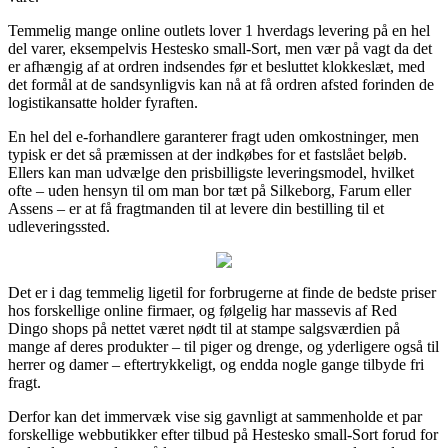
Temmelig mange online outlets lover 1 hverdags levering på en hel
del varer, eksempelvis Hestesko small-Sort, men vær på vagt da det
er afhængig af at ordren indsendes før et besluttet klokkeslæt, med
det formål at de sandsynligvis kan nå at få ordren afsted forinden de
logistikansatte holder fyraften.
En hel del e-forhandlere garanterer fragt uden omkostninger, men
typisk er det så præmissen at der indkøbes for et fastslået beløb.
Ellers kan man udvælge den prisbilligste leveringsmodel, hvilket
ofte – uden hensyn til om man bor tæt på Silkeborg, Farum eller
Assens – er at få fragtmanden til at levere din bestilling til et
udleveringssted.
Det er i dag temmelig ligetil for forbrugerne at finde de bedste priser
hos forskellige online firmaer, og følgelig har massevis af Red
Dingo shops på nettet været nødt til at stampe salgsværdien på
mange af deres produkter – til piger og drenge, og yderligere også til
herrer og damer – eftertrykkeligt, og endda nogle gange tilbyde fri
fragt.
Derfor kan det immervæk vise sig gavnligt at sammenholde et par
forskellige webbutikker efter tilbud på Hestesko small-Sort forud for