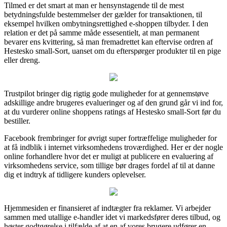
Tilmed er det smart at man er hensynstagende til de mest
betydningsfulde bestemmelser der gælder for transaktionen, til
eksempel hvilken ombytningsrettighed e-shoppen tilbyder. I den
relation er det på samme måde essesentielt, at man permanent
bevarer ens kvittering, så man fremadrettet kan eftervise ordren af
Hestesko small-Sort, uanset om du efterspørger produkter til en pige
eller dreng.
Trustpilot bringer dig rigtig gode muligheder for at gennemstøve
adskillige andre brugeres evalueringer og af den grund går vi ind for,
at du vurderer online shoppens ratings af Hestesko small-Sort før du
bestiller.
Facebook frembringer for øvrigt super fortræffelige muligheder for
at få indblik i internet virksomhedens troværdighed. Her er der nogle
online forhandlere hvor det er muligt at publicere en evaluering af
virksomhedens service, som tillige bør drages fordel af til at danne
dig et indtryk af tidligere kunders oplevelser.
Hjemmesiden er finansieret af indtægter fra reklamer. Vi arbejder
sammen med utallige e-handler idet vi markedsfører deres tilbud, og
høster godtgørelse i tilfælde af at en af vores brugere udfører en