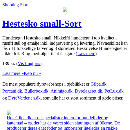
Shooting Star
Hestesko small-Sort
Hundetegn Hestesko small. Nikkelfri hundetegn i top kvalitet i
rustfri stål og emalje inkl. indgravering og levering. Navneskiltet kan
fås i 11 forskellige farver og 3 størrelser. Beskrivelse Hundetegnet er
nikkelfrit. Ring medfølger til at fastgøre
(Læs mere)
139
kr.
(Vis fragtpris)
Læs mere »
Køb nu »
De mest populære dyrewebshops i øjeblikket er
Gilpa.dk
,
Porcani.dk
,
Bullerbox.dk
,
Animigo.dk
,
Dyrelageret.dk
,
PetLux.dk
og
DyreVerdenen.dk
, som alle har et stort sortiment til gode priser.
Hos Gilpa.dk er de specialister inden for hundefoder og
kattemad – og det har de været siden slutningen af 90erne. De
producerer deres eget foder og importerer ligeledes en række