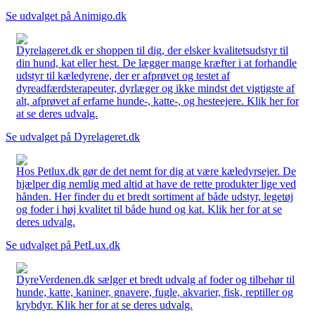
Se udvalget på Animigo.dk
Dyrelageret.dk er shoppen til dig, der elsker kvalitetsudstyr til
din hund, kat eller hest. De lægger mange kræfter i at forhandle
udstyr til kæledyrene, der er afprøvet og testet af
dyreadfærdsterapeuter, dyrlæger og ikke mindst det vigtigste af
alt, afprøvet af erfarne hunde-, katte-, og hesteejere. Klik her for
at se deres udvalg.
Se udvalget på Dyrelageret.dk
Hos Petlux.dk gør de det nemt for dig at være kæledyrsejer. De
hjælper dig nemlig med altid at have de rette produkter lige ved
hånden. Her finder du et bredt sortiment af både udstyr, legetøj
og foder i høj kvalitet til både hund og kat. Klik her for at se
deres udvalg.
Se udvalget på PetLux.dk
DyreVerdenen.dk sælger et bredt udvalg af foder og tilbehør til
hunde, katte, kaniner, gnavere, fugle, akvarier, fisk, reptiller og
krybdyr. Klik her for at se deres udvalg.