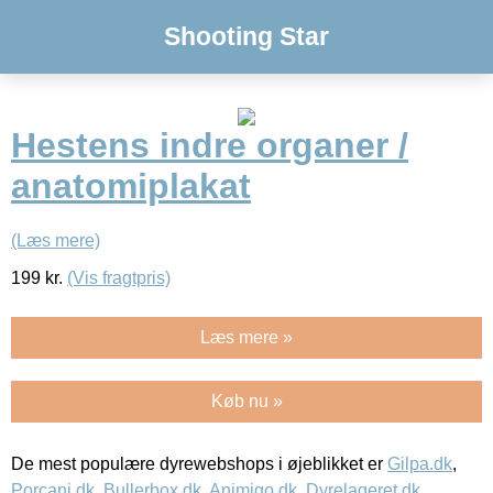
Shooting Star
Hestens indre organer /
anatomiplakat
(Læs mere)
199
kr.
(Vis fragtpris)
Læs mere »
Køb nu »
De mest populære dyrewebshops i øjeblikket er
Gilpa.dk
,
Porcani.dk
,
Bullerbox.dk
,
Animigo.dk
,
Dyrelageret.dk
,