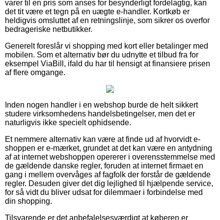
varer til en pris som anses for besynderligt fordelagtig, kan
det tit være et tegn på en uægte e-handler. Kortkøb er
heldigvis omsluttet af en retningslinje, som sikrer os overfor
bedrageriske netbutikker.
Generelt foreslår vi shopping med kort eller betalinger med
mobilen. Som et alternativ bør du udnytte et tilbud fra for
eksempel ViaBill, ifald du har til hensigt at finansiere prisen
af flere omgange.
Inden nogen handler i en webshop burde de helt sikkert
studere virksomhedens handelsbetingelser, men det er
naturligvis ikke specielt ophidsende.
Et nemmere alternativ kan være at finde ud af hvorvidt e-
shoppen er e-mærket, grundet at det kan være en antydning
af at internet webshoppen opererer i overensstemmelse med
de gældende danske regler, foruden at internet firmaet en
gang i mellem overvåges af fagfolk der forstår de gældende
regler. Desuden giver det dig lejlighed til hjælpende service,
for så vidt du bliver udsat for dilemmaer i forbindelse med
din shopping.
Tilsvarende er det anbefalelsesværdigt at køberen er