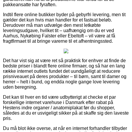
pakkeansatte har fyraften.
Indtil flere online butikker byder på gebyrfri levering, men tit
gælder det kun hvis man handler for et fastsat beløb.
Derudover må man udvælge den mest letkøbte
leveringsudgave, hvilket tit – uafhængig om du er ved
Aarhus, Nykøbing Falster eller Ebeltoft – vil være at få
fragtfirmaet til at bringe varerne til et afhentningssted.
Det har vist sig at være ret så praktisk for enhver at finde de
bedste priser i blandt flere online firmaer, og så har en lang
række internet outlets fundet det uundgåeligt at reducere
prisniveauet på deres produkter – til børn, samt til damer og
herrer – helt i bund, og endda nogle gange love levering
uden beregning.
Det kan til hver en tid være udbytterigt at checke et par
forskellige internet varehuse i Danmark efter rabat på
Hestens indre organer / anatomiplakat før du shopper,
således at du er usvigeligt sikker på at skaffe sig den laveste
pris.
Du må blot ikke overse, at når en internet forhandler tilbyder