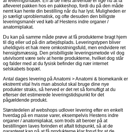
af leveringsmåder. En af de mest anvendte er lige nu at få
afleveret pakken hos en pakkeshop, fordi du på den måde
nemt kan hente din bestilling når du har lyst. Muligheden er
jo særligt uproblematisk, og ofte desuden den billigste
leveringsmanér ved køb af Hestens indre organer /
anatomiplakat.
Du kan på samme måde prøve at få produkterne bragt hjem
til dig eller ud på din arbejdsplads. Leveringstypen bliver
uheldigvis et hak mere omkostningsfuld, men endvidere ret
hensigtsmæssig. Den prisbilligste leveringsmetode vil dog
utvivlsomt være selv at hente produkterne, hvilket dog står
og falder med at du fysisk befinder dig nær internet
selskabets bopæl.
Antal dages levering på Anatomi > Anatomi & biomekanik er
ekstremt vital hvis man absolut skal bruge dine nye
produkter straks, så herved er det ret så fornuftigt at du
efterser det estimerede leveringstidspunkt for det
pågældende produkt.
Størstedelen af webshops udlover levering efter en enkelt
hverdag på en masse varer, eksempelvis Hestens indre
organer / anatomiplakat, som trods alt beroer på at
bestillingen laves forinden et aftalt tidspunkt, så at de
garanteret kan nå at få produkterne klar forud for at de