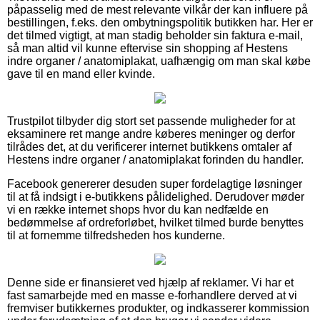
påpasselig med de mest relevante vilkår der kan influere på
bestillingen, f.eks. den ombytningspolitik butikken har. Her er
det tilmed vigtigt, at man stadig beholder sin faktura e-mail,
så man altid vil kunne eftervise sin shopping af Hestens
indre organer / anatomiplakat, uafhængig om man skal købe
gave til en mand eller kvinde.
Trustpilot tilbyder dig stort set passende muligheder for at
eksaminere ret mange andre køberes meninger og derfor
tilrådes det, at du verificerer internet butikkens omtaler af
Hestens indre organer / anatomiplakat forinden du handler.
Facebook genererer desuden super fordelagtige løsninger
til at få indsigt i e-butikkens pålidelighed. Derudover møder
vi en række internet shops hvor du kan nedfælde en
bedømmelse af ordreforløbet, hvilket tilmed burde benyttes
til at fornemme tilfredsheden hos kunderne.
Denne side er finansieret ved hjælp af reklamer. Vi har et
fast samarbejde med en masse e-forhandlere derved at vi
fremviser butikkernes produkter, og indkasserer kommission