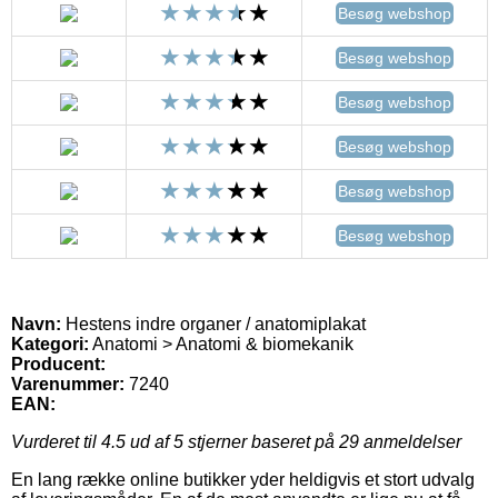
Besøg webshop
Besøg webshop
Besøg webshop
Besøg webshop
Besøg webshop
Besøg webshop
Navn:
Hestens indre organer / anatomiplakat
Kategori:
Anatomi > Anatomi & biomekanik
Producent:
Varenummer:
7240
EAN:
Vurderet til
4.5
ud af 5 stjerner baseret på
29
anmeldelser
En lang række online butikker yder heldigvis et stort udvalg