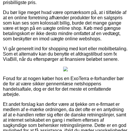
prisbilligste pris.
Du bør lige meget hvad være opmærksom på, at i tilfælde af
at en online forretning afhænder produkter for en salgspris
som kan ses som kolossalt billig, burde det mange gange
være et tegn på en uægte online shop. Køb med gængse
betalingskort er ikke desto mindre omfattet af en vedtægt,
som beskytter en imod uægte online webshops.
Vi går generelt ind for shopping med kort eller mobilbetaling.
Som et alternativ kan du benytte et afdragstilbud som fx
ViaBill, når du efterspørger at finansiere beløbet senere.
Forud for at nogen køber hos en ExoTerra e-forhandler bør
de for at være sikker gennemlæse netshoppens
handelsaftale, dog er det for det meste et omfattende
arbejde.
Et andet forslag kan derfor være at tjekke om e-firmaet er
medlem af e-mærke ordningen, da det ofte er en antydning
af at e-handlen retter sig efter de danske retningslinjer, samt
at internet selskabet en gang i mellem efterses af
sagkyndige som behersker retningslinjerne. Dette er en god
mulighed for at få assistance, ifald du møder vanskeligheder