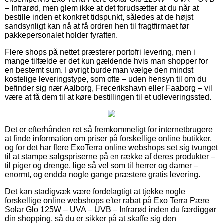
– Infrarød, men glem ikke at det forudsætter at du når at
bestille inden et konkret tidspunkt, således at de højst
sandsynligt kan nå at få ordren hen til fragtfirmaet før
pakkepersonalet holder fyraften.
Flere shops på nettet præsterer portofri levering, men i
mange tilfælde er det kun gældende hvis man shopper for
en bestemt sum. I øvrigt burde man vælge den mindst
kostelige leveringstype, som ofte – uden hensyn til om du
befinder sig nær Aalborg, Frederikshavn eller Faaborg – vil
være at få dem til at køre bestillingen til et udleveringssted.
Det er efterhånden ret så fremkommeligt for internetbrugere
at finde information om priser på forskellige online butikker,
og for det har flere ExoTerra online webshops set sig tvunget
til at stampe salgspriserne på en række af deres produkter –
til piger og drenge, lige så vel som til herrer og damer –
enormt, og endda nogle gange præstere gratis levering.
Det kan stadigvæk være fordelagtigt at tjekke nogle
forskellige online webshops efter rabat på Exo Terra Pære
Solar Glo 125W – UVA – UVB – Infrarød inden du færdiggør
din shopping, så du er sikker på at skaffe sig den