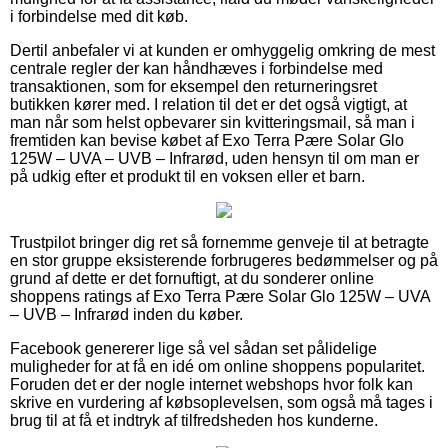
i forbindelse med dit køb.
Dertil anbefaler vi at kunden er omhyggelig omkring de mest
centrale regler der kan håndhæves i forbindelse med
transaktionen, som for eksempel den returneringsret
butikken kører med. I relation til det er det også vigtigt, at
man når som helst opbevarer sin kvitteringsmail, så man i
fremtiden kan bevise købet af Exo Terra Pære Solar Glo
125W – UVA – UVB – Infrarød, uden hensyn til om man er
på udkig efter et produkt til en voksen eller et barn.
Trustpilot bringer dig ret så fornemme genveje til at betragte
en stor gruppe eksisterende forbrugeres bedømmelser og på
grund af dette er det fornuftigt, at du sonderer online
shoppens ratings af Exo Terra Pære Solar Glo 125W – UVA
– UVB – Infrarød inden du køber.
Facebook genererer lige så vel sådan set pålidelige
muligheder for at få en idé om online shoppens popularitet.
Foruden det er der nogle internet webshops hvor folk kan
skrive en vurdering af købsoplevelsen, som også må tages i
brug til at få et indtryk af tilfredsheden hos kunderne.