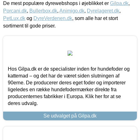
De mest populære dyrewebshops i øjeblikket er
Gilpa.dk
,
Porcani.dk
,
Bullerbox.dk
,
Animigo.dk
,
Dyrelageret.dk
,
PetLux.dk
og
DyreVerdenen.dk
, som alle har et stort
sortiment til gode priser.
Hos Gilpa.dk er de specialister inden for hundefoder og
kattemad – og det har de været siden slutningen af
90erne. De producerer deres eget foder og importerer
ligeledes en række hundefodermærker direkte fra
producenternes fabrikker i Europa. Klik her for at se
deres udvalg.
Se udvalget på Gilpa.dk