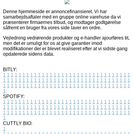
Denne hjemmeside er annoncefinansieret. Vi har
samarbejdsaftaler med en gruppe online varehuse da vi
præsenterer firmaernes tilbud, og modtager godtgørelse
såfremt en bruger fra vores side laver en ordre.
Vejledning vedrørende produkter og e-handler ajourføres tit,
men det er umuligt for os at give garantier imod
modifikationer der er blevet realiseret efter at vi sidste gang
opdaterede sidens data.
BITLY:
1
1
1
1
1
1
1
1
1
1
1
1
1
1
1
1
1
1
1
1
1
1
1
1
1
1
1
1
1
1
1
1
1
1
1
1
1
1
1
1
1
1
1
1
1
1
1
1
1
1
1
1
1
1
1
1
1
1
1
1
1
1
1
1
1
1
1
1
1
1
1
1
1
1
1
1
1
1
1
1
1
1
1
1
1
1
1
1
1
1
1
1
1
1
1
1
1
1
1
1
SPOTIFY:
1
1
1
1
1
1
1
1
1
1
1
1
1
1
1
1
1
1
1
1
1
1
1
1
1
1
1
1
1
1
1
1
1
1
1
1
1
1
1
1
1
1
1
1
1
1
1
1
1
1
1
1
1
1
1
1
1
1
1
1
1
1
1
1
1
1
1
1
1
1
1
1
1
1
1
1
1
1
1
1
1
1
1
1
1
1
1
1
1
1
1
1
1
1
1
1
1
1
1
1
CUTTLY BIO:
1