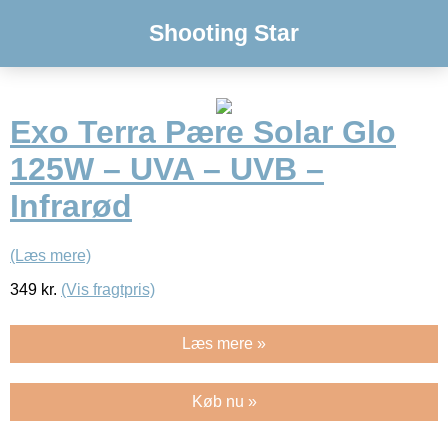
Shooting Star
Exo Terra Pære Solar Glo
125W – UVA – UVB –
Infrarød
(Læs mere)
349
kr.
(Vis fragtpris)
Læs mere »
Køb nu »