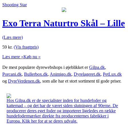
Shooting Star
Exo Terra Naturtro Skål – Lille
(Læs mere)
59
kr.
(Vis fragtpris)
Læs mere »
Køb nu »
De mest populære dyrewebshops i øjeblikket er
Gilpa.dk
,
Porcani.dk
,
Bullerbox.dk
,
Animigo.dk
,
Dyrelageret.dk
,
PetLux.dk
og
DyreVerdenen.dk
, som alle har et stort sortiment til gode priser.
Hos Gilpa.dk er de specialister inden for hundefoder og
kattemad – og det har de været siden slutningen af 90erne. De
producerer deres eget foder og importerer ligeledes en række
hundefodermærker direkte fra producenternes fabrikker i
Europa. Klik her for at se deres udvalg.