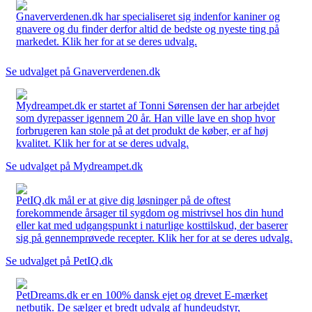
Gnaververdenen.dk har specialiseret sig indenfor kaniner og
gnavere og du finder derfor altid de bedste og nyeste ting på
markedet. Klik her for at se deres udvalg.
Se udvalget på Gnaververdenen.dk
Mydreampet.dk er startet af Tonni Sørensen der har arbejdet
som dyrepasser igennem 20 år. Han ville lave en shop hvor
forbrugeren kan stole på at det produkt de køber, er af høj
kvalitet. Klik her for at se deres udvalg.
Se udvalget på Mydreampet.dk
PetIQ.dk mål er at give dig løsninger på de oftest
forekommende årsager til sygdom og mistrivsel hos din hund
eller kat med udgangspunkt i naturlige kosttilskud, der baserer
sig på gennemprøvede recepter. Klik her for at se deres udvalg.
Se udvalget på PetIQ.dk
PetDreams.dk er en 100% dansk ejet og drevet E-mærket
netbutik. De sælger et bredt udvalg af hundeudstyr,