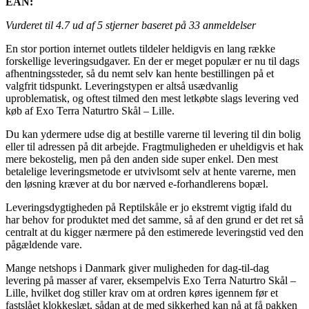
EAN:
Vurderet til
4.7
ud af 5 stjerner baseret på
33
anmeldelser
En stor portion internet outlets tildeler heldigvis en lang række
forskellige leveringsudgaver. En der er meget populær er nu til dags
afhentningssteder, så du nemt selv kan hente bestillingen på et
valgfrit tidspunkt. Leveringstypen er altså usædvanlig
uproblematisk, og oftest tilmed den mest letkøbte slags levering ved
køb af Exo Terra Naturtro Skål – Lille.
Du kan ydermere udse dig at bestille varerne til levering til din bolig
eller til adressen på dit arbejde. Fragtmuligheden er uheldigvis et hak
mere bekostelig, men på den anden side super enkel. Den mest
betalelige leveringsmetode er utvivlsomt selv at hente varerne, men
den løsning kræver at du bor nærved e-forhandlerens bopæl.
Leveringsdygtigheden på Reptilskåle er jo ekstremt vigtig ifald du
har behov for produktet med det samme, så af den grund er det ret så
centralt at du kigger nærmere på den estimerede leveringstid ved den
pågældende vare.
Mange netshops i Danmark giver muligheden for dag-til-dag
levering på masser af varer, eksempelvis Exo Terra Naturtro Skål –
Lille, hvilket dog stiller krav om at ordren køres igennem før et
fastslået klokkeslæt, sådan at de med sikkerhed kan nå at få pakken