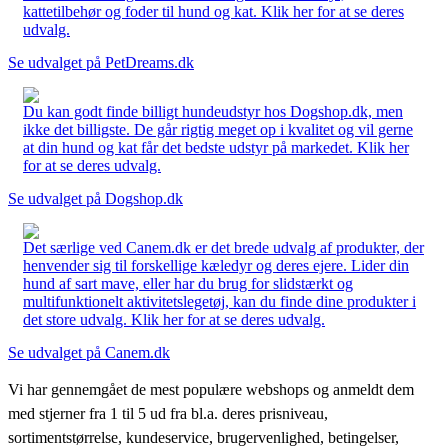
kattetilbehør og foder til hund og kat. Klik her for at se deres
udvalg.
Se udvalget på PetDreams.dk
Du kan godt finde billigt hundeudstyr hos Dogshop.dk, men
ikke det billigste. De går rigtig meget op i kvalitet og vil gerne
at din hund og kat får det bedste udstyr på markedet. Klik her
for at se deres udvalg.
Se udvalget på Dogshop.dk
Det særlige ved Canem.dk er det brede udvalg af produkter, der
henvender sig til forskellige kæledyr og deres ejere. Lider din
hund af sart mave, eller har du brug for slidstærkt og
multifunktionelt aktivitetslegetøj, kan du finde dine produkter i
det store udvalg. Klik her for at se deres udvalg.
Se udvalget på Canem.dk
Vi har gennemgået de mest populære webshops og anmeldt dem
med stjerner fra 1 til 5 ud fra bl.a. deres prisniveau,
sortimentstørrelse, kundeservice, brugervenlighed, betingelser,