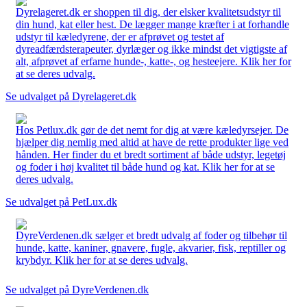
Dyrelageret.dk er shoppen til dig, der elsker kvalitetsudstyr til
din hund, kat eller hest. De lægger mange kræfter i at forhandle
udstyr til kæledyrene, der er afprøvet og testet af
dyreadfærdsterapeuter, dyrlæger og ikke mindst det vigtigste af
alt, afprøvet af erfarne hunde-, katte-, og hesteejere. Klik her for
at se deres udvalg.
Se udvalget på Dyrelageret.dk
Hos Petlux.dk gør de det nemt for dig at være kæledyrsejer. De
hjælper dig nemlig med altid at have de rette produkter lige ved
hånden. Her finder du et bredt sortiment af både udstyr, legetøj
og foder i høj kvalitet til både hund og kat. Klik her for at se
deres udvalg.
Se udvalget på PetLux.dk
DyreVerdenen.dk sælger et bredt udvalg af foder og tilbehør til
hunde, katte, kaniner, gnavere, fugle, akvarier, fisk, reptiller og
krybdyr. Klik her for at se deres udvalg.
Se udvalget på DyreVerdenen.dk