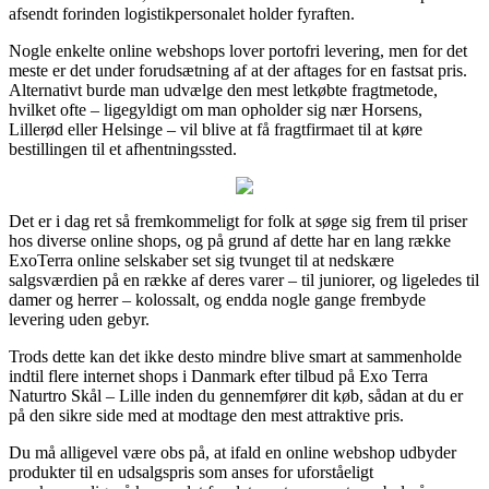
afsendt forinden logistikpersonalet holder fyraften.
Nogle enkelte online webshops lover portofri levering, men for det
meste er det under forudsætning af at der aftages for en fastsat pris.
Alternativt burde man udvælge den mest letkøbte fragtmetode,
hvilket ofte – ligegyldigt om man opholder sig nær Horsens,
Lillerød eller Helsinge – vil blive at få fragtfirmaet til at køre
bestillingen til et afhentningssted.
Det er i dag ret så fremkommeligt for folk at søge sig frem til priser
hos diverse online shops, og på grund af dette har en lang række
ExoTerra online selskaber set sig tvunget til at nedskære
salgsværdien på en række af deres varer – til juniorer, og ligeledes til
damer og herrer – kolossalt, og endda nogle gange frembyde
levering uden gebyr.
Trods dette kan det ikke desto mindre blive smart at sammenholde
indtil flere internet shops i Danmark efter tilbud på Exo Terra
Naturtro Skål – Lille inden du gennemfører dit køb, sådan at du er
på den sikre side med at modtage den mest attraktive pris.
Du må alligevel være obs på, at ifald en online webshop udbyder
produkter til en udsalgspris som anses for uforståeligt