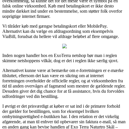
overkommelig, så kunne det for det meste være et symbol på en
falsk online virksomhed. Køb med betalingskort er ikke desto
mindre dækket ind under en bestemmelse, som støtter folk overfor
uoprigtige internet firmaer.
Vi tilråder køb med gængse betalingskort eller MobilePay.
Alternativt kan du vælge en afdragsordning som eksempelvis
ViaBill, forudsat du hellere vil afdrage beløbet af flere omgange.
Inden nogen handler hos en ExoTerra netshop bør man i reglen
skimme netshoppens vilkår, dog er det i reglen ikke særlig sjovt.
Alternativet kunne være at bemærke om e-forretningen er e-mærke
tilsluttet, eftersom det kan være en sikring om at internet
forretningen overholder de officielle regler, og at virksomheden fra
tid til anden overvåges af fagmænd som mestrer de gældende regler.
Desuden giver det dig chance for at få assistance, hvis du forvoldes
udfordringer ved din bestilling.
I øvrigt er det prisværdigt at køber er sat ind i de primære forhold
der gælder for bestillingen, som for eksempel hvilken
ombytningsrettighed e-butikken har. I den relation er det virkelig
afgørende, at man til enhver tid opbevarer sin faktura e-mail, så man
en anden gang kan bevise handlen af Exo Terra Naturtro Skål –