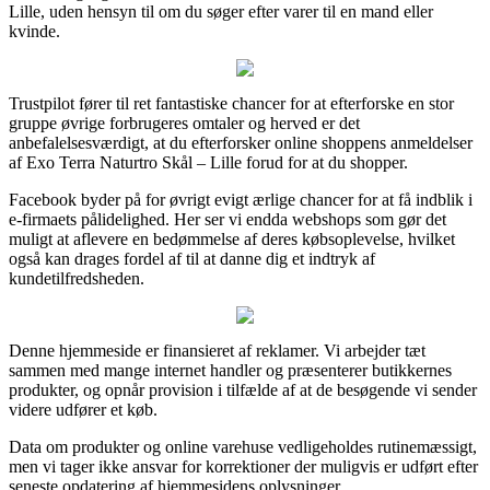
Lille, uden hensyn til om du søger efter varer til en mand eller
kvinde.
Trustpilot fører til ret fantastiske chancer for at efterforske en stor
gruppe øvrige forbrugeres omtaler og herved er det
anbefalelsesværdigt, at du efterforsker online shoppens anmeldelser
af Exo Terra Naturtro Skål – Lille forud for at du shopper.
Facebook byder på for øvrigt evigt ærlige chancer for at få indblik i
e-firmaets pålidelighed. Her ser vi endda webshops som gør det
muligt at aflevere en bedømmelse af deres købsoplevelse, hvilket
også kan drages fordel af til at danne dig et indtryk af
kundetilfredsheden.
Denne hjemmeside er finansieret af reklamer. Vi arbejder tæt
sammen med mange internet handler og præsenterer butikkernes
produkter, og opnår provision i tilfælde af at de besøgende vi sender
videre udfører et køb.
Data om produkter og online varehuse vedligeholdes rutinemæssigt,
men vi tager ikke ansvar for korrektioner der muligvis er udført efter
seneste opdatering af hjemmesidens oplysninger.