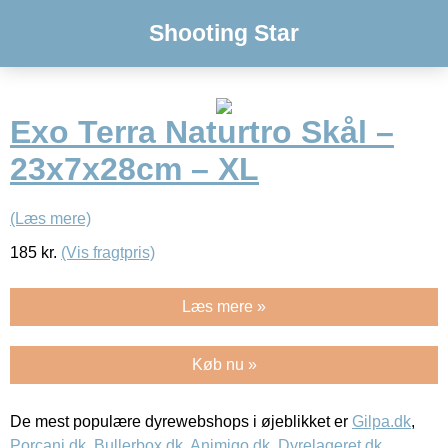
Shooting Star
Exo Terra Naturtro Skål –
23x7x28cm – XL
(Læs mere)
185
kr.
(Vis fragtpris)
Læs mere »
Køb nu »
De mest populære dyrewebshops i øjeblikket er
Gilpa.dk
,
Porcani.dk
,
Bullerbox.dk
,
Animigo.dk
,
Dyrelageret.dk
,