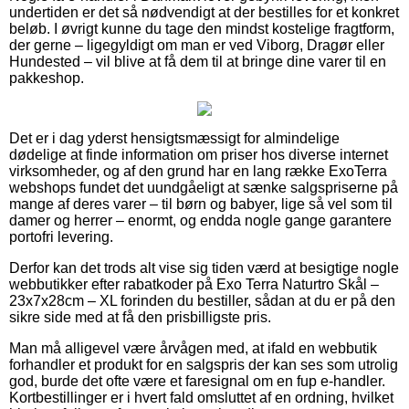
undertiden er det så nødvendigt at der bestilles for et konkret
beløb. I øvrigt kunne du tage den mindst kostelige fragtform,
der gerne – ligegyldigt om man er ved Viborg, Dragør eller
Hundested – vil blive at få dem til at bringe dine varer til en
pakkeshop.
Det er i dag yderst hensigtsmæssigt for almindelige
dødelige at finde information om priser hos diverse internet
virksomheder, og af den grund har en lang række ExoTerra
webshops fundet det uundgåeligt at sænke salgspriserne på
mange af deres varer – til børn og babyer, lige så vel som til
damer og herrer – enormt, og endda nogle gange garantere
portofri levering.
Derfor kan det trods alt vise sig tiden værd at besigtige nogle
webbutikker efter rabatkoder på Exo Terra Naturtro Skål –
23x7x28cm – XL forinden du bestiller, sådan at du er på den
sikre side med at få den prisbilligste pris.
Man må alligevel være årvågen med, at ifald en webbutik
forhandler et produkt for en salgspris der kan ses som utrolig
god, burde det ofte være et faresignal om en fup e-handler.
Kortbestillinger er i hvert fald omsluttet af en ordning, hvilket