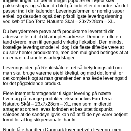
fragtløsninger. En der er meget populær er i øjeblikket
pakkeshops, og så kan du blot gå forbi efter din ordre når det
passer ind i din kalender. Leveringsformen er nemlig super
enkel, og desuden også den prisbilligste leveringsløsning
ved køb af Exo Terra Naturtro Skål – 23x7x28cm – XL.
Du bør ydermere prøve at få produkterne leveret til din
adresse eller ud til dit arbejdes adresse. Denne er ofte en
tand dyrere, men til gengæld virkelig fleksibel. Den mindst
kostelige leveringsmodel vil dog i de fleste tilfælde være at
du selv henter produkterne, men den mulighed betinges af at
du er nær e-handlens arbejdslager.
Leveringstiden på Reptilskåle er ret så betydningsfuld om
man skal bruge varerne øjeblikkeligt, og med det formål er
det komplet klogt at man gransker den anslåede leveringstid
for det pågældende produkt.
Flere internet foretagender tilsiger levering på næste
hverdag på mange produkter, eksempelvis Exo Terra
Naturtro Skål – 23x7x28cm – XL, men som imidlertid
antager at ordren laves forinden et besluttet tidspunkt,
således at de sandsynligvis kan nå at få de nye varer betjent
forud for at logistikpersonalet har fri.
Nogle få e-handler i Danmark lover gebyrfri levering, men