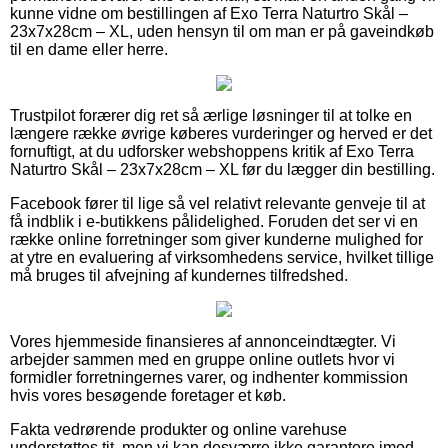
kunne vidne om bestillingen af Exo Terra Naturtro Skål –
23x7x28cm – XL, uden hensyn til om man er på gaveindkøb
til en dame eller herre.
Trustpilot forærer dig ret så ærlige løsninger til at tolke en
længere række øvrige køberes vurderinger og herved er det
fornuftigt, at du udforsker webshoppens kritik af Exo Terra
Naturtro Skål – 23x7x28cm – XL før du lægger din bestilling.
Facebook fører til lige så vel relativt relevante genveje til at
få indblik i e-butikkens pålidelighed. Foruden det ser vi en
række online forretninger som giver kunderne mulighed for
at ytre en evaluering af virksomhedens service, hvilket tillige
må bruges til afvejning af kundernes tilfredshed.
Vores hjemmeside finansieres af annonceindtægter. Vi
arbejder sammen med en gruppe online outlets hvor vi
formidler forretningernes varer, og indhenter kommission
hvis vores besøgende foretager et køb.
Fakta vedrørende produkter og online varehuse
understøttes tit, men vi kan desværre ikke garantere imod