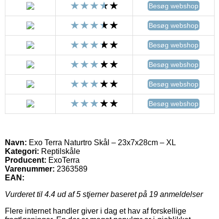
Besøg webshop
Besøg webshop
Besøg webshop
Besøg webshop
Besøg webshop
Besøg webshop
Navn:
Exo Terra Naturtro Skål – 23x7x28cm – XL
Kategori:
Reptilskåle
Producent:
ExoTerra
Varenummer:
2363589
EAN:
Vurderet til
4.4
ud af 5 stjerner baseret på
19
anmeldelser
Flere internet handler giver i dag et hav af forskellige