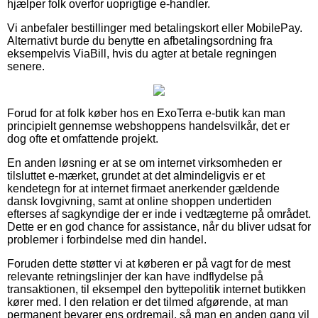
hjælper folk overfor uoprigtige e-handler.
Vi anbefaler bestillinger med betalingskort eller MobilePay.
Alternativt burde du benytte en afbetalingsordning fra
eksempelvis ViaBill, hvis du agter at betale regningen
senere.
Forud for at folk køber hos en ExoTerra e-butik kan man
principielt gennemse webshoppens handelsvilkår, det er
dog ofte et omfattende projekt.
En anden løsning er at se om internet virksomheden er
tilsluttet e-mærket, grundet at det almindeligvis er et
kendetegn for at internet firmaet anerkender gældende
dansk lovgivning, samt at online shoppen undertiden
efterses af sagkyndige der er inde i vedtægterne på området.
Dette er en god chance for assistance, når du bliver udsat for
problemer i forbindelse med din handel.
Foruden dette støtter vi at køberen er på vagt for de mest
relevante retningslinjer der kan have indflydelse på
transaktionen, til eksempel den byttepolitik internet butikken
kører med. I den relation er det tilmed afgørende, at man
permanent bevarer ens ordremail, så man en anden gang vil