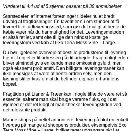
Vurderet til
4.4
ud af 5 stjerner baseret på
38
anmeldelser
Størstedelen af internet forretninger tildeler nu et bredt
udvalg af fragtløsninger. En favorit er nu om stunder at få
leveret til et udleveringssted, som gør det muligt at hente de
købte varer når du har mulighed for det. Leveringsmetoden
er altså ret let, samt ofte tillige den mindst kostelige
leveringsform ved køb af Exo Terra Moss Vine – Large.
Du bør ligeledes overveje at bestille produkterne til levering
hjem til dig eller til adressen på dit arbejde. Fragtmuligheden
bliver almindeligvis en kende mere omkostningsfuld, men
også ekstremt problemfri. Den billigste leveringsmanér kan
ikke modsiges at være at hente ordren selv, men den
løsning stiller krav om at du befinder dig nær e-handlens
bopæl.
Fragttiden på Lianer & Træer kan i nogle tilfælde være ret så
essentiel såfremt man skal bruge varerne fluks, og i det
øjemed er det ret klogt at man checker leveringstiden ved
det relevante produkt.
Mange shops på nettet annoncerer levering på blot en enkelt
hverdag på mange af shoppens produkter, eksempelvis Exo
Terra Moss Vine – Large, hvilket tager udgangspunkt i at