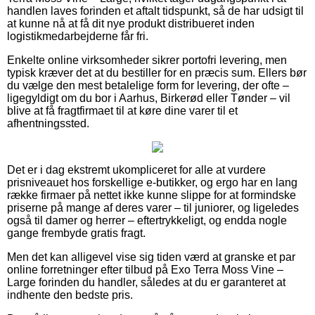
handlen laves forinden et aftalt tidspunkt, så de har udsigt til
at kunne nå at få dit nye produkt distribueret inden
logistikmedarbejderne får fri.
Enkelte online virksomheder sikrer portofri levering, men
typisk kræver det at du bestiller for en præcis sum. Ellers bør
du vælge den mest betalelige form for levering, der ofte –
ligegyldigt om du bor i Aarhus, Birkerød eller Tønder – vil
blive at få fragtfirmaet til at køre dine varer til et
afhentningssted.
Det er i dag ekstremt ukompliceret for alle at vurdere
prisniveauet hos forskellige e-butikker, og ergo har en lang
række firmaer på nettet ikke kunne slippe for at formindske
priserne på mange af deres varer – til juniorer, og ligeledes
også til damer og herrer – eftertrykkeligt, og endda nogle
gange frembyde gratis fragt.
Men det kan alligevel vise sig tiden værd at granske et par
online forretninger efter tilbud på Exo Terra Moss Vine –
Large forinden du handler, således at du er garanteret at
indhente den bedste pris.