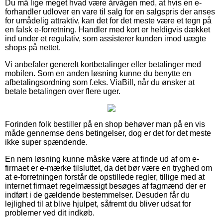
Du må lige meget hvad være årvågen med, at hvis en e-
forhandler udlover en vare til salg for en salgspris der anses
for umådelig attraktiv, kan det for det meste være et tegn på
en falsk e-forretning. Handler med kort er heldigvis dækket
ind under et regulativ, som assisterer kunden imod uægte
shops på nettet.
Vi anbefaler generelt kortbetalinger eller betalinger med
mobilen. Som en anden løsning kunne du benytte en
afbetalingsordning som f.eks. ViaBill, når du ønsker at
betale betalingen over flere uger.
Forinden folk bestiller på en shop behøver man på en vis
måde gennemse dens betingelser, dog er det for det meste
ikke super spændende.
En nem løsning kunne måske være at finde ud af om e-
firmaet er e-mærke tilsluttet, da det bør være en tryghed om
at e-forretningen forstår de opstillede regler, tillige med at
internet firmaet regelmæssigt besøges af fagmænd der er
indført i de gældende bestemmelser. Desuden får du
lejlighed til at blive hjulpet, såfremt du bliver udsat for
problemer ved dit indkøb.