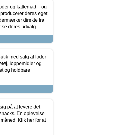
foder og kattemad – og
 producerer deres eget
dermærker direkte fra
t se deres udvalg.
utik med salg af foder
etøj, loppemidler og
tet og holdbare
sig på at levere det
 snacks. En oplevelse
 måned. Klik her for at