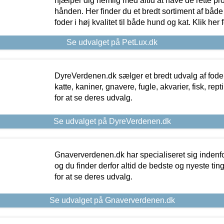
hjælper dig nemlig med altid at have de rette pr
hånden. Her finder du et bredt sortiment af både 
foder i høj kvalitet til både hund og kat. Klik her
Se udvalget på PetLux.dk
DyreVerdenen.dk sælger et bredt udvalg af foder 
katte, kaniner, gnavere, fugle, akvarier, fisk, repti
for at se deres udvalg.
Se udvalget på DyreVerdenen.dk
Gnaververdenen.dk har specialiseret sig indenf
og du finder derfor altid de bedste og nyeste tin
for at se deres udvalg.
Se udvalget på Gnaververdenen.dk