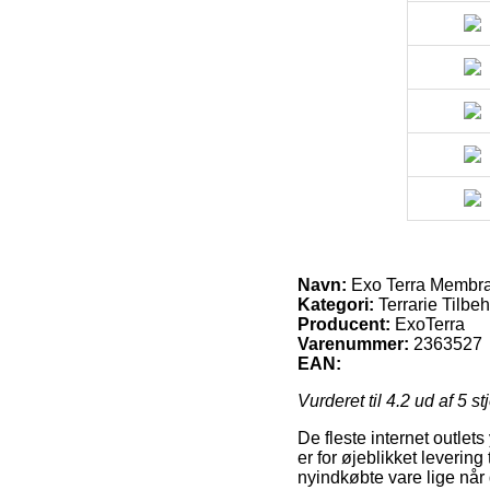
Navn:
Exo Terra Membra
Kategori:
Terrarie Tilbe
Producent:
ExoTerra
Varenummer:
2363527
EAN:
Vurderet til
4.2
ud af 5 st
De fleste internet outlet
er for øjeblikket levering
nyindkøbte vare lige når 