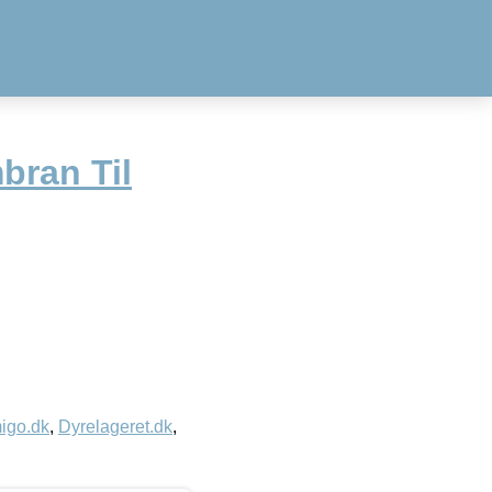
bran Til
igo.dk
,
Dyrelageret.dk
,