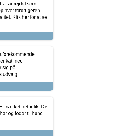
 har arbejdet som
op hvor forbrugeren
itet. Klik her for at se
est forekommende
ler kat med
r sig på
s udvalg.
E-mærket netbutik. De
hør og foder til hund