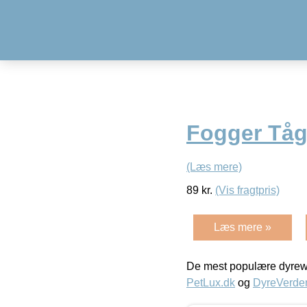
Fogger Tåg
(Læs mere)
89
kr.
(Vis fragtpris)
Læs mere »
De mest populære dyrewe
PetLux.dk
og
DyreVerde