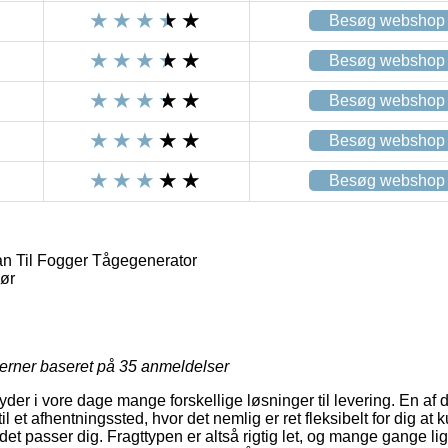
Besøg webshop
Besøg webshop
Besøg webshop
Besøg webshop
Besøg webshop
n Til Fogger Tågegenerator
hør
jerner baseret på
35
anmeldelser
s yder i vore dage mange forskellige løsninger til levering. En a
 til et afhentningssted, hvor det nemlig er ret fleksibelt for dig at
det passer dig. Fragttypen er altså rigtig let, og mange gange li