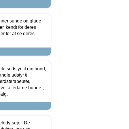
enner sunde og glade
r, kendt for deres
r for at se deres
tetsudstyr til din hund,
ndle udstyr til
ærdsterapeuter,
øvet af erfarne hunde-,
alg.
æledyrsejer. De