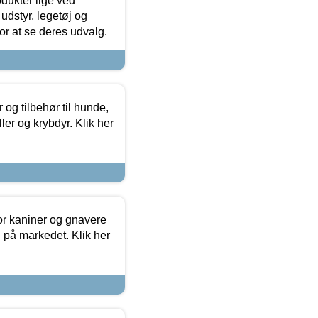
odukter lige ved
udstyr, legetøj og
 for at se deres udvalg.
og tilbehør til hunde,
ller og krybdyr. Klik her
or kaniner og gnavere
g på markedet. Klik her