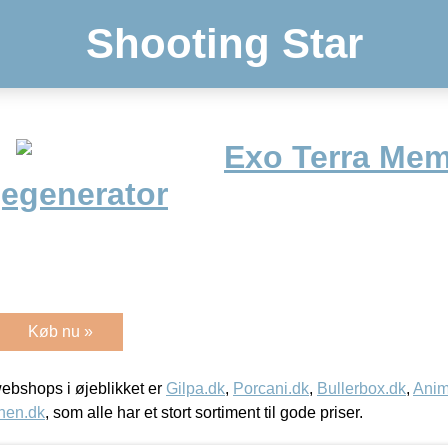
Shooting Star
Exo Terra Mem
egenerator
Køb nu »
bshops i øjeblikket er
Gilpa.dk
,
Porcani.dk
,
Bullerbox.dk
,
Anim
nen.dk
, som alle har et stort sortiment til gode priser.