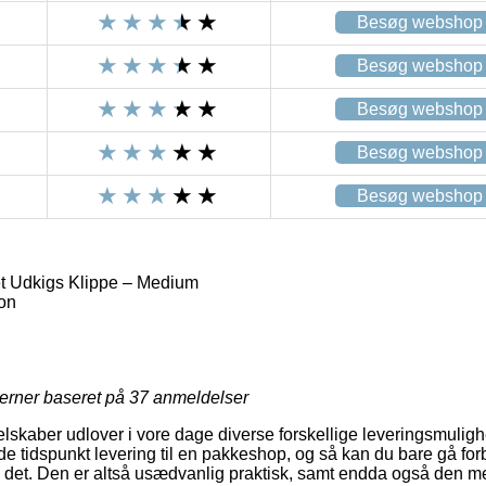
Besøg webshop
Besøg webshop
Besøg webshop
Besøg webshop
Besøg webshop
t Udkigs Klippe – Medium
on
jerner baseret på
37
anmeldelser
selskaber udlover i vore dage diverse forskellige leveringsmulig
 tidspunkt levering til en pakkeshop, og så kan du bare gå forb
til det. Den er altså usædvanlig praktisk, samt endda også den m