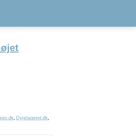
øjet
igo.dk
,
Dyrelageret.dk
,