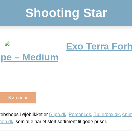
Shooting Star
Exo Terra Forh
ppe – Medium
Køb nu »
bshops i øjeblikket er
Gilpa.dk
,
Porcani.dk
,
Bullerbox.dk
,
Anim
nen.dk
, som alle har et stort sortiment til gode priser.