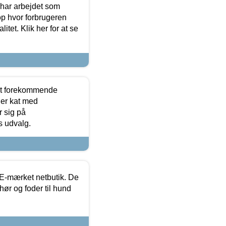
 har arbejdet som
op hvor forbrugeren
itet. Klik her for at se
est forekommende
ler kat med
r sig på
s udvalg.
E-mærket netbutik. De
hør og foder til hund