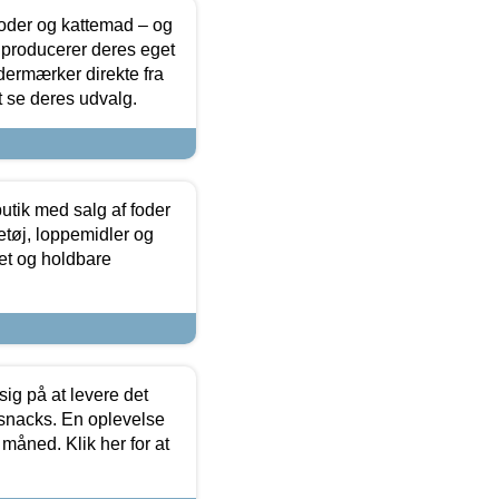
foder og kattemad – og
 producerer deres eget
dermærker direkte fra
t se deres udvalg.
utik med salg af foder
etøj, loppemidler og
tet og holdbare
sig på at levere det
 snacks. En oplevelse
 måned. Klik her for at