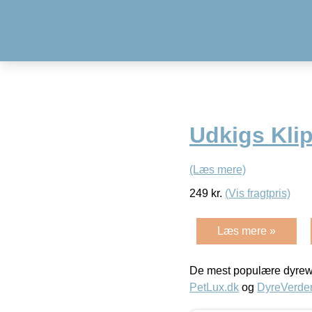
Udkigs Kli
(Læs mere)
249
kr.
(Vis fragtpris)
Læs mere »
De mest populære dyrewe
PetLux.dk
og
DyreVerde