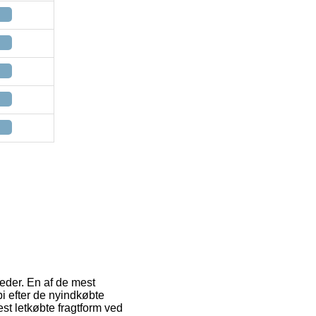
heder. En af de mest
i efter de nyindkøbte
est letkøbte fragtform ved