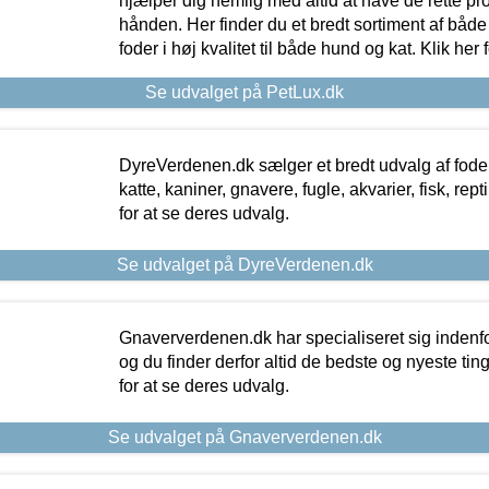
hjælper dig nemlig med altid at have de rette pr
hånden. Her finder du et bredt sortiment af både 
foder i høj kvalitet til både hund og kat. Klik her
Se udvalget på PetLux.dk
DyreVerdenen.dk sælger et bredt udvalg af foder 
katte, kaniner, gnavere, fugle, akvarier, fisk, repti
for at se deres udvalg.
Se udvalget på DyreVerdenen.dk
Gnaververdenen.dk har specialiseret sig indenf
og du finder derfor altid de bedste og nyeste tin
for at se deres udvalg.
Se udvalget på Gnaververdenen.dk