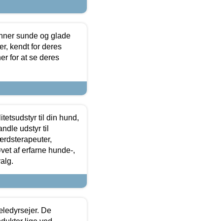
enner sunde og glade
r, kendt for deres
r for at se deres
tetsudstyr til din hund,
ndle udstyr til
ærdsterapeuter,
øvet af erfarne hunde-,
alg.
æledyrsejer. De