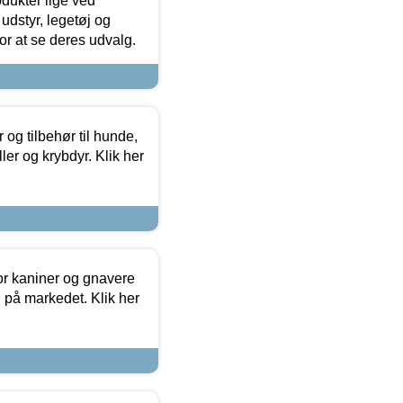
odukter lige ved
udstyr, legetøj og
 for at se deres udvalg.
og tilbehør til hunde,
ller og krybdyr. Klik her
or kaniner og gnavere
g på markedet. Klik her