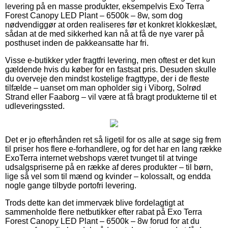
levering på en masse produkter, eksempelvis Exo Terra
Forest Canopy LED Plant – 6500k – 8w, som dog
nødvendiggør at orden realiseres før et konkret klokkeslæt,
sådan at de med sikkerhed kan nå at få de nye varer på
posthuset inden de pakkeansatte har fri.
Visse e-butikker yder fragtfri levering, men oftest er det kun
gældende hvis du køber for en fastsat pris. Desuden skulle
du overveje den mindst kostelige fragttype, der i de fleste
tilfælde – uanset om man opholder sig i Viborg, Solrød
Strand eller Faaborg – vil være at få bragt produkterne til et
udleveringssted.
Det er jo efterhånden ret så ligetil for os alle at søge sig frem
til priser hos flere e-forhandlere, og for det har en lang række
ExoTerra internet webshops været tvunget til at tvinge
udsalgspriserne på en række af deres produkter – til børn,
lige så vel som til mænd og kvinder – kolossalt, og endda
nogle gange tilbyde portofri levering.
Trods dette kan det immervæk blive fordelagtigt at
sammenholde flere netbutikker efter rabat på Exo Terra
Forest Canopy LED Plant – 6500k – 8w forud for at du