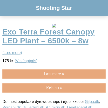
Shooting Star
Exo Terra Forest Canopy
LED Plant – 6500k – 8w
(Læs mere)
175
kr.
(Vis fragtpris)
Læs mere »
Køb nu »
De mest populære dyrewebshops i øjeblikket er
Gilpa.dk
,
Porcani.dk
,
Bullerbox.dk
,
Animigo.dk
,
Dyrelageret.dk
,