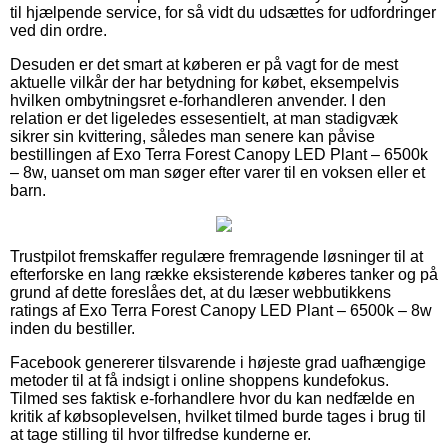
til hjælpende service, for så vidt du udsættes for udfordringer
ved din ordre.
Desuden er det smart at køberen er på vagt for de mest
aktuelle vilkår der har betydning for købet, eksempelvis
hvilken ombytningsret e-forhandleren anvender. I den
relation er det ligeledes essesentielt, at man stadigvæk
sikrer sin kvittering, således man senere kan påvise
bestillingen af Exo Terra Forest Canopy LED Plant – 6500k
– 8w, uanset om man søger efter varer til en voksen eller et
barn.
Trustpilot fremskaffer regulære fremragende løsninger til at
efterforske en lang række eksisterende køberes tanker og på
grund af dette foreslåes det, at du læser webbutikkens
ratings af Exo Terra Forest Canopy LED Plant – 6500k – 8w
inden du bestiller.
Facebook genererer tilsvarende i højeste grad uafhængige
metoder til at få indsigt i online shoppens kundefokus.
Tilmed ses faktisk e-forhandlere hvor du kan nedfælde en
kritik af købsoplevelsen, hvilket tilmed burde tages i brug til
at tage stilling til hvor tilfredse kunderne er.