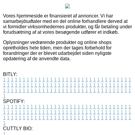
Vores hjemmeside er finansieret af annoncer. Vi har
samarbejdsaftaler med en del online forhandlere derved at
vi formidler virksomhedernes produkter, og får betaling under
forudsætning af at vores besøgende udfører et indkøb.
Oplysninger vedrørende produkter og online shops
opretholdes hele tiden, men der tages forbehold for
forandringer der er blevet udarbejdet siden nyligste
opdatering af de anvendte data.
BITLY:
1
1
1
1
1
1
1
1
1
1
1
1
1
1
1
1
1
1
1
1
1
1
1
1
1
1
1
1
1
1
1
1
1
1
1
1
1
1
1
1
1
1
1
1
1
1
1
1
1
1
1
1
1
1
1
1
1
1
1
1
1
1
1
1
1
1
1
1
1
1
1
1
1
1
1
1
1
1
1
1
1
1
1
1
1
1
1
1
1
1
1
1
1
1
1
1
1
1
1
1
SPOTIFY:
1
1
1
1
1
1
1
1
1
1
1
1
1
1
1
1
1
1
1
1
1
1
1
1
1
1
1
1
1
1
1
1
1
1
1
1
1
1
1
1
1
1
1
1
1
1
1
1
1
1
1
1
1
1
1
1
1
1
1
1
1
1
1
1
1
1
1
1
1
1
1
1
1
1
1
1
1
1
1
1
1
1
1
1
1
1
1
1
1
1
1
1
1
1
1
1
1
1
1
1
CUTTLY BIO:
1