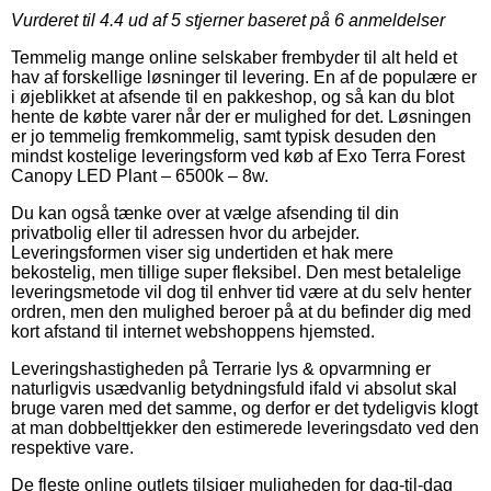
Vurderet til
4.4
ud af 5 stjerner baseret på
6
anmeldelser
Temmelig mange online selskaber frembyder til alt held et
hav af forskellige løsninger til levering. En af de populære er
i øjeblikket at afsende til en pakkeshop, og så kan du blot
hente de købte varer når der er mulighed for det. Løsningen
er jo temmelig fremkommelig, samt typisk desuden den
mindst kostelige leveringsform ved køb af Exo Terra Forest
Canopy LED Plant – 6500k – 8w.
Du kan også tænke over at vælge afsending til din
privatbolig eller til adressen hvor du arbejder.
Leveringsformen viser sig undertiden et hak mere
bekostelig, men tillige super fleksibel. Den mest betalelige
leveringsmetode vil dog til enhver tid være at du selv henter
ordren, men den mulighed beroer på at du befinder dig med
kort afstand til internet webshoppens hjemsted.
Leveringshastigheden på Terrarie lys & opvarmning er
naturligvis usædvanlig betydningsfuld ifald vi absolut skal
bruge varen med det samme, og derfor er det tydeligvis klogt
at man dobbelttjekker den estimerede leveringsdato ved den
respektive vare.
De fleste online outlets tilsiger muligheden for dag-til-dag