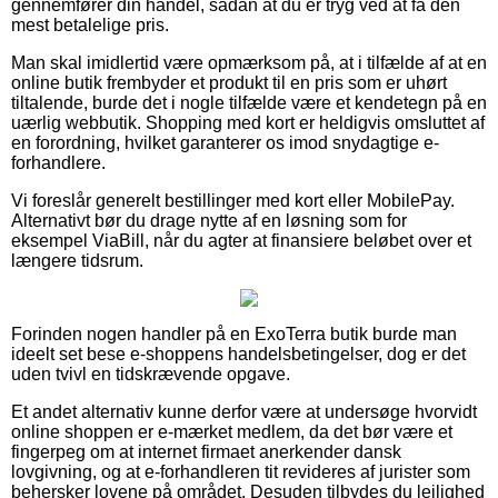
gennemfører din handel, sådan at du er tryg ved at få den
mest betalelige pris.
Man skal imidlertid være opmærksom på, at i tilfælde af at en
online butik frembyder et produkt til en pris som er uhørt
tiltalende, burde det i nogle tilfælde være et kendetegn på en
uærlig webbutik. Shopping med kort er heldigvis omsluttet af
en forordning, hvilket garanterer os imod snydagtige e-
forhandlere.
Vi foreslår generelt bestillinger med kort eller MobilePay.
Alternativt bør du drage nytte af en løsning som for
eksempel ViaBill, når du agter at finansiere beløbet over et
længere tidsrum.
Forinden nogen handler på en ExoTerra butik burde man
ideelt set bese e-shoppens handelsbetingelser, dog er det
uden tvivl en tidskrævende opgave.
Et andet alternativ kunne derfor være at undersøge hvorvidt
online shoppen er e-mærket medlem, da det bør være et
fingerpeg om at internet firmaet anerkender dansk
lovgivning, og at e-forhandleren tit revideres af jurister som
behersker lovene på området. Desuden tilbydes du lejlighed