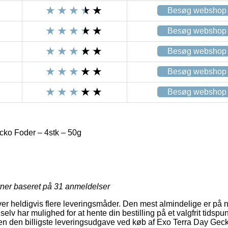
Besøg webshop
Besøg webshop
Besøg webshop
Besøg webshop
Besøg webshop
ko Foder – 4stk – 50g
rner baseret på
31
anmeldelser
ver heldigvis flere leveringsmåder. Den mest almindelige er på
elv har mulighed for at hente din bestilling på et valgfrit tidspun
suden den billigste leveringsudgave ved køb af Exo Terra Day Gec