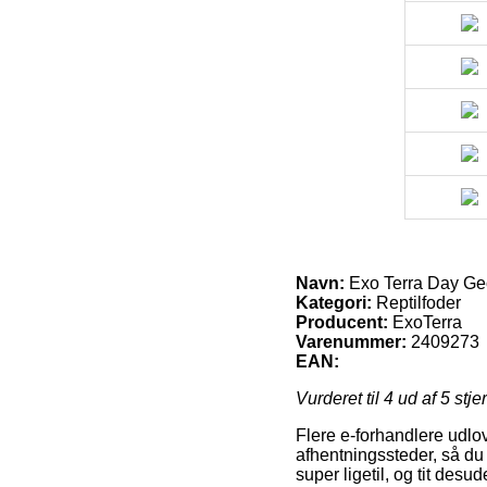
Navn:
Exo Terra Day Gec
Kategori:
Reptilfoder
Producent:
ExoTerra
Varenummer:
2409273
EAN:
Vurderet til
4
ud af 5 stje
Flere e-forhandlere udlo
afhentningssteder, så du s
super ligetil, og tit de