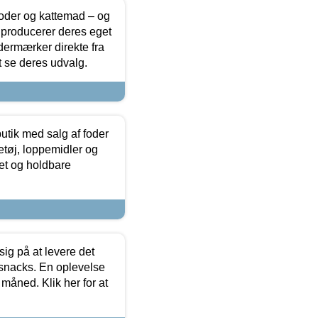
foder og kattemad – og
 producerer deres eget
dermærker direkte fra
t se deres udvalg.
utik med salg af foder
etøj, loppemidler og
tet og holdbare
sig på at levere det
 snacks. En oplevelse
 måned. Klik her for at