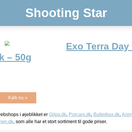
Shooting Star
Exo Terra Day
k – 50g
Køb nu »
bshops i øjeblikket er
Gilpa.dk
,
Porcani.dk
,
Bullerbox.dk
,
Anim
nen.dk
, som alle har et stort sortiment til gode priser.