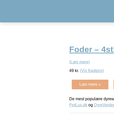
Foder – 4st
(Læs mere)
49
kr.
(Vis fragtpris)
Læs mere »
De mest populære dyrewe
PetLux.dk
og
DyreVerde