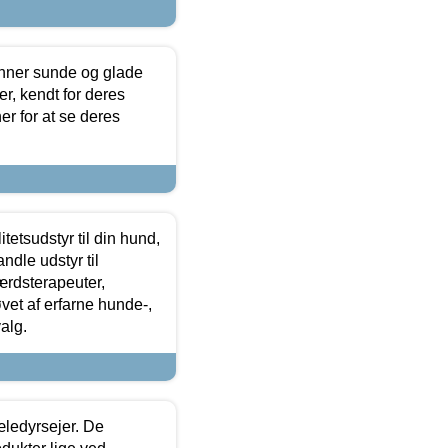
enner sunde og glade
r, kendt for deres
r for at se deres
tetsudstyr til din hund,
ndle udstyr til
ærdsterapeuter,
øvet af erfarne hunde-,
alg.
æledyrsejer. De