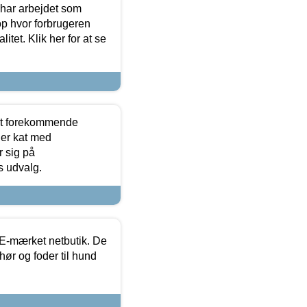
 har arbejdet som
op hvor forbrugeren
itet. Klik her for at se
est forekommende
ler kat med
r sig på
s udvalg.
E-mærket netbutik. De
hør og foder til hund