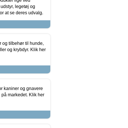
odukter lige ved
udstyr, legetøj og
 for at se deres udvalg.
og tilbehør til hunde,
ller og krybdyr. Klik her
or kaniner og gnavere
g på markedet. Klik her