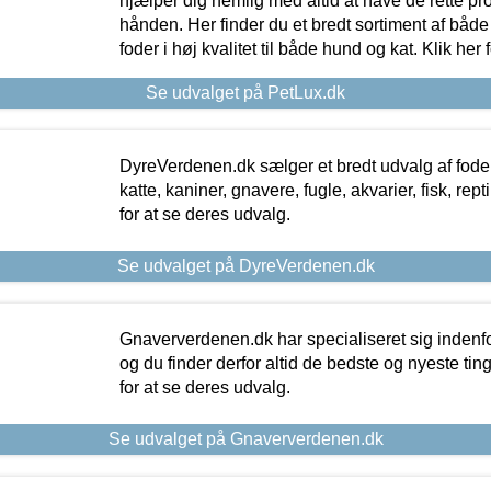
hjælper dig nemlig med altid at have de rette pr
hånden. Her finder du et bredt sortiment af både 
foder i høj kvalitet til både hund og kat. Klik her
Se udvalget på PetLux.dk
DyreVerdenen.dk sælger et bredt udvalg af foder 
katte, kaniner, gnavere, fugle, akvarier, fisk, repti
for at se deres udvalg.
Se udvalget på DyreVerdenen.dk
Gnaververdenen.dk har specialiseret sig indenf
og du finder derfor altid de bedste og nyeste tin
for at se deres udvalg.
Se udvalget på Gnaververdenen.dk