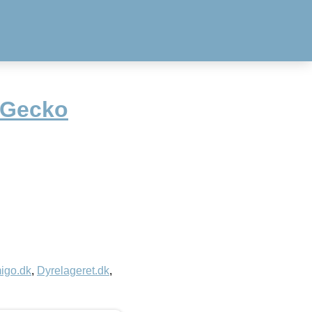
 Gecko
igo.dk
,
Dyrelageret.dk
,