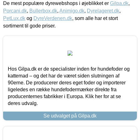
De mest populære dyrewebshops i øjeblikket er
Gilpa.dk
,
Porcani.dk
,
Bullerbox.dk
,
Animigo.dk
,
Dyrelageret.dk
,
PetLux.dk
og
DyreVerdenen.dk
, som alle har et stort
sortiment til gode priser.
Hos Gilpa.dk er de specialister inden for hundefoder og
kattemad – og det har de været siden slutningen af
90erne. De producerer deres eget foder og importerer
ligeledes en række hundefodermærker direkte fra
producenternes fabrikker i Europa. Klik her for at se
deres udvalg.
Se udvalget på Gilpa.dk