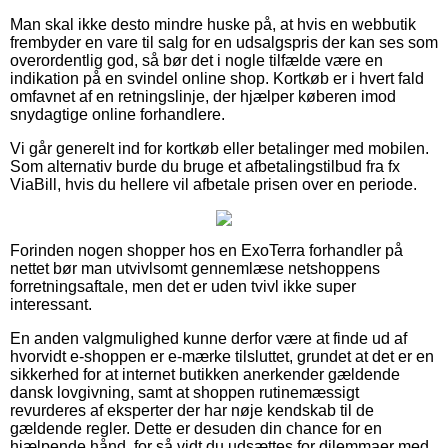
Man skal ikke desto mindre huske på, at hvis en webbutik
frembyder en vare til salg for en udsalgspris der kan ses som
overordentlig god, så bør det i nogle tilfælde være en
indikation på en svindel online shop. Kortkøb er i hvert fald
omfavnet af en retningslinje, der hjælper køberen imod
snydagtige online forhandlere.
Vi går generelt ind for kortkøb eller betalinger med mobilen.
Som alternativ burde du bruge et afbetalingstilbud fra fx
ViaBill, hvis du hellere vil afbetale prisen over en periode.
Forinden nogen shopper hos en ExoTerra forhandler på
nettet bør man utvivlsomt gennemlæse netshoppens
forretningsaftale, men det er uden tvivl ikke super
interessant.
En anden valgmulighed kunne derfor være at finde ud af
hvorvidt e-shoppen er e-mærke tilsluttet, grundet at det er en
sikkerhed for at internet butikken anerkender gældende
dansk lovgivning, samt at shoppen rutinemæssigt
revurderes af eksperter der har nøje kendskab til de
gældende regler. Dette er desuden din chance for en
hjælpende hånd, for så vidt du udsættes for dilemmaer med