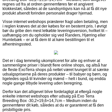
regnes ud fra at ordren gennemføres før et angivent
klokkeslæt, således at de sandsynligvis kan nå at få dit nye
produkt afsendt forinden personalet drager hjemad.
Visse internet webshops præsterer fragt uden betaling, men
i reglen kræves det at der købes for en bestemt pris. I øvrigt
bør du gribe den mest letkøbte leveringsversion, hvilket tit –
uafhængig om du opholder sig ved Randers, Hjørring eller
Humlebæk – er at få dem til at køre bestillingen til et
afhentningssted.
Det er i dag temmelig ukompliceret for alle og enhver at
sammenligne priser i blandt flere online shops, og altså har
de fleste ExoTerra shops på nettet været tvunget til at sænke
udsalgspriserne på deres produkter – til babyer og børn, og
ligeledes også til kvinder og mænd – helt i bund, og endda
nogle gange tilbyde levering uden beregning.
Derfor kan det alligevel blive fordelagtigt at eftergå nogle
enkelte internet webshops efter udsalg på Exo Terra
Breeding Box -30,2×19,6×14,7cm – Medium inden du
gennemfører dit køb, således at du er garanteret at få den
prisbilligste pris.