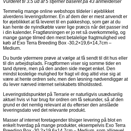
Vurderet til
3.5
ud af 5 stjerner baseret på
43
anmeldelser
Temmelig mange online webshops tildeler i øjeblikket
alverdens leveringsformer. En af dem der er mest anvendt er
for øjeblikket at få leveret til en pakkeshop, som gør at du
kan hente de nyindkøbte varer lige præcis når det passer ind
i din kalender. Fragtløsningen er jo ret så overkommelig, og
mange gange tilmed den mest betalelige fragtmulighed ved
køb af Exo Terra Breeding Box -30,2×19,6×14,7cm –
Medium.
Du burde ydermere prøve at vælge at få sendt til dit hus eller
til din arbejdsplads. Fragtformen viser sig somme tider en
tand dyrere, men på den anden side meget enkel. Den
mindst kostelige mulighed for fragt vil dog altid vise sig at
være at hente ordren selv, men den løsning nødvendiggør at
du lever nærved internet selskabets tilholdssted.
Leveringstidspunktet på Terrarie er naturligvis usædvanlig
aktuel hvis vi har brug for ordren om få sekunder, så af den
grund er det nemlig relevant at du efterser den anslåede
leveringsdato ved det relevante produkt.
Masser af internet foretagender tilsiger levering på blot en
enkelt hverdag på mange produkter, eksempelvis Exo Terra
Breeding Box -30,2×19,6×14,7cm – Medium, som alligevel