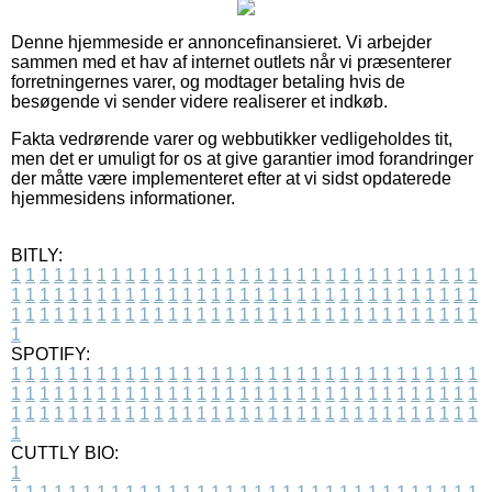
Denne hjemmeside er annoncefinansieret. Vi arbejder
sammen med et hav af internet outlets når vi præsenterer
forretningernes varer, og modtager betaling hvis de
besøgende vi sender videre realiserer et indkøb.
Fakta vedrørende varer og webbutikker vedligeholdes tit,
men det er umuligt for os at give garantier imod forandringer
der måtte være implementeret efter at vi sidst opdaterede
hjemmesidens informationer.
BITLY:
1
1
1
1
1
1
1
1
1
1
1
1
1
1
1
1
1
1
1
1
1
1
1
1
1
1
1
1
1
1
1
1
1
1
1
1
1
1
1
1
1
1
1
1
1
1
1
1
1
1
1
1
1
1
1
1
1
1
1
1
1
1
1
1
1
1
1
1
1
1
1
1
1
1
1
1
1
1
1
1
1
1
1
1
1
1
1
1
1
1
1
1
1
1
1
1
1
1
1
1
SPOTIFY:
1
1
1
1
1
1
1
1
1
1
1
1
1
1
1
1
1
1
1
1
1
1
1
1
1
1
1
1
1
1
1
1
1
1
1
1
1
1
1
1
1
1
1
1
1
1
1
1
1
1
1
1
1
1
1
1
1
1
1
1
1
1
1
1
1
1
1
1
1
1
1
1
1
1
1
1
1
1
1
1
1
1
1
1
1
1
1
1
1
1
1
1
1
1
1
1
1
1
1
1
CUTTLY BIO:
1