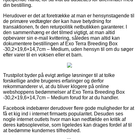
din bestilling.
Herudover er det at foretrække at man er hensynstagende til
de primære vedtægter der kan have betydning for
transaktionen, fx den returpolitik netbutikken garanterer. I
den sammenhæng er det tilmed vigtigt, at man altid
opbevarer sin e-mail kvittering, således man altid kan
dokumentere bestillingen af Exo Terra Breeding Box
-30,2×19,6×14,7cm – Medium, uden hensyn til om du søger
efter varer til en voksen eller et barn.
Trustpilot byder på evigt ærlige løsninger til at tolke
forskellige andre brugeres erfaringer og derfor
rekommanderer vi, at du bliver klogere på online
webshoppens bedømmelser af Exo Terra Breeding Box
-30,2×19,6×14,7cm – Medium forud for at du handler.
Facebook indebærer derudover flere gode muligheder for at
få et kig ind i internet firmaets popularitet. Desuden ses
nogle internet outlets hvor man kan nedfælde en kritik af
deres købsoplevelse, som ligeledes kan drages fordel af til
at bedømme kundernes tilfredshed.