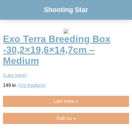
Shooting Star
Exo Terra Breeding Box
-30,2×19,6×14,7cm –
Medium
(Læs mere)
149
kr.
(Vis fragtpris)
Læs mere »
Køb nu »