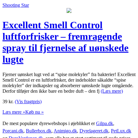
Shooting Star
Excellent Smell Control
luftforfrisker – fremragende
spray til fjernelse af uønskede
lugte
Fjerner uønsket lugt ved at “spise molekyler” fra bakterier! Excellent
Smell Control er en luftforfrisker, der indeholder såkaldte “spise
molekyler” der indkapsler og absorberer uønskede lugte omgående.
Derfor tilføjer den ikke bare en bedre duft – den fj
(Læs mere)
39
kr.
(Vis fragtpris)
Læs mere »
Køb nu »
De mest populære dyrewebshops i øjeblikket er
Gilpa.dk
,
Porcani.dk
,
Bullerbox.dk
,
Animigo.dk
,
Dyrelageret.dk
,
PetLux.dk