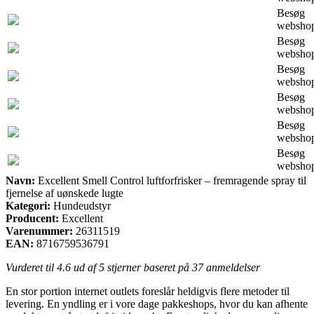
Besøg
websho
Besøg
websho
Besøg
websho
Besøg
websho
Besøg
websho
Besøg
websho
Navn:
Excellent Smell Control luftforfrisker – fremragende spray til
fjernelse af uønskede lugte
Kategori:
Hundeudstyr
Producent:
Excellent
Varenummer:
26311519
EAN:
8716759536791
Vurderet til
4.6
ud af 5 stjerner baseret på
37
anmeldelser
En stor portion internet outlets foreslår heldigvis flere metoder til
levering. En yndling er i vore dage pakkeshops, hvor du kan afhente