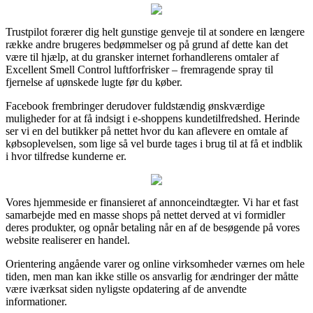
Trustpilot forærer dig helt gunstige genveje til at sondere en længere
række andre brugeres bedømmelser og på grund af dette kan det
være til hjælp, at du gransker internet forhandlerens omtaler af
Excellent Smell Control luftforfrisker – fremragende spray til
fjernelse af uønskede lugte før du køber.
Facebook frembringer derudover fuldstændig ønskværdige
muligheder for at få indsigt i e-shoppens kundetilfredshed. Herinde
ser vi en del butikker på nettet hvor du kan aflevere en omtale af
købsoplevelsen, som lige så vel burde tages i brug til at få et indblik
i hvor tilfredse kunderne er.
Vores hjemmeside er finansieret af annonceindtægter. Vi har et fast
samarbejde med en masse shops på nettet derved at vi formidler
deres produkter, og opnår betaling når en af de besøgende på vores
website realiserer en handel.
Orientering angående varer og online virksomheder værnes om hele
tiden, men man kan ikke stille os ansvarlig for ændringer der måtte
være iværksat siden nyligste opdatering af de anvendte
informationer.