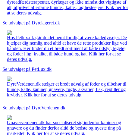
dyreadfærdsterapeuter, dyrlæger og ikke mindst det vigtigste af
alt, afprøvet af erfarne hunde-, katte-, og hesteejere. Klik her for
at se deres udvalg.
Se udvalget på Dyrelageret.dk
Hos Petlux.dk gør de det nemt for dig at være kæledyrsejer. De
hjælper dig nemlig med altid at have de rette produkter lige ved
hånden. Her finder du et bredt sortiment af både udstyr, legetøj
og foder i høj kvalitet til både hund og kat. Klik her for at se
deres udvalg.
Se udvalget på PetLux.dk
DyreVerdenen.dk sælger et bredt udvalg af foder og tilbehør til
hunde, katte, kaniner, gnavere, fugle, akvarier, fisk, reptiller og
krybdyr. Klik her for at se deres udvalg.
Se udvalget på DyreVerdenen.dk
Gnaververdenen.dk har specialiseret sig indenfor kaniner og
gnavere og du finder derfor altid de bedste og nyeste ting på
markedet. Klik her for at se deres udvalg.