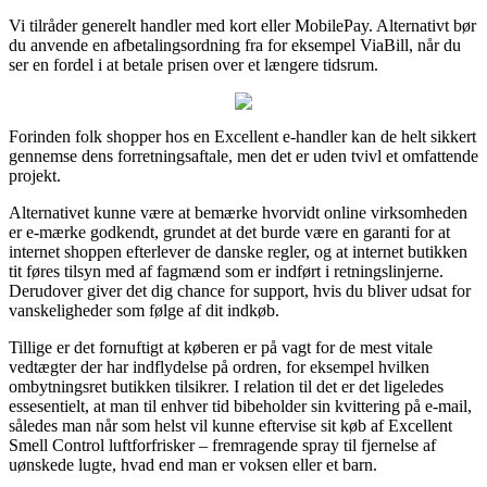
Vi tilråder generelt handler med kort eller MobilePay. Alternativt bør
du anvende en afbetalingsordning fra for eksempel ViaBill, når du
ser en fordel i at betale prisen over et længere tidsrum.
Forinden folk shopper hos en Excellent e-handler kan de helt sikkert
gennemse dens forretningsaftale, men det er uden tvivl et omfattende
projekt.
Alternativet kunne være at bemærke hvorvidt online virksomheden
er e-mærke godkendt, grundet at det burde være en garanti for at
internet shoppen efterlever de danske regler, og at internet butikken
tit føres tilsyn med af fagmænd som er indført i retningslinjerne.
Derudover giver det dig chance for support, hvis du bliver udsat for
vanskeligheder som følge af dit indkøb.
Tillige er det fornuftigt at køberen er på vagt for de mest vitale
vedtægter der har indflydelse på ordren, for eksempel hvilken
ombytningsret butikken tilsikrer. I relation til det er det ligeledes
essesentielt, at man til enhver tid bibeholder sin kvittering på e-mail,
således man når som helst vil kunne eftervise sit køb af Excellent
Smell Control luftforfrisker – fremragende spray til fjernelse af
uønskede lugte, hvad end man er voksen eller et barn.