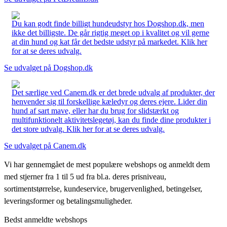
Du kan godt finde billigt hundeudstyr hos Dogshop.dk, men
ikke det billigste. De går rigtig meget op i kvalitet og vil gerne
at din hund og kat får det bedste udstyr på markedet. Klik her
for at se deres udvalg.
Se udvalget på Dogshop.dk
Det særlige ved Canem.dk er det brede udvalg af produkter, der
henvender sig til forskellige kæledyr og deres ejere. Lider din
hund af sart mave, eller har du brug for slidstærkt og
multifunktionelt aktivitetslegetøj, kan du finde dine produkter i
det store udvalg. Klik her for at se deres udvalg.
Se udvalget på Canem.dk
Vi har gennemgået de mest populære webshops og anmeldt dem
med stjerner fra 1 til 5 ud fra bl.a. deres prisniveau,
sortimentstørrelse, kundeservice, brugervenlighed, betingelser,
leveringsformer og betalingsmuligheder.
Bedst anmeldte webshops