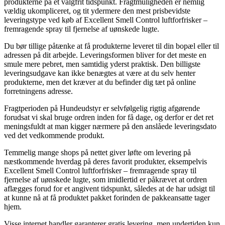
produkterne på et valgfrit tidspunkt. Fragtmuligheden er nemlig
vældig ukompliceret, og tit ydermere den mest prisbevidste
leveringstype ved køb af Excellent Smell Control luftforfrisker –
fremragende spray til fjernelse af uønskede lugte.
Du bør tillige påtænke at få produkterne leveret til din bopæl eller til
adressen på dit arbejde. Leveringsformen bliver for det meste en
smule mere pebret, men samtidig yderst praktisk. Den billigste
leveringsudgave kan ikke benægtes at være at du selv henter
produkterne, men det kræver at du befinder dig tæt på online
forretningens adresse.
Fragtperioden på Hundeudstyr er selvfølgelig rigtig afgørende
forudsat vi skal bruge ordren inden for få dage, og derfor er det ret
meningsfuldt at man kigger nærmere på den anslåede leveringsdato
ved det vedkommende produkt.
Temmelig mange shops på nettet giver løfte om levering på
næstkommende hverdag på deres favorit produkter, eksempelvis
Excellent Smell Control luftforfrisker – fremragende spray til
fjernelse af uønskede lugte, som imidlertid er påkrævet at ordren
aflægges forud for et angivent tidspunkt, således at de har udsigt til
at kunne nå at få produktet pakket forinden de pakkeansatte tager
hjem.
Visse internet handler garanterer gratis levering, men undertiden kun