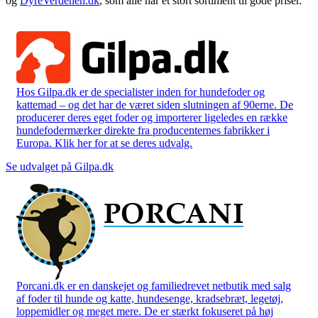
og
DyreVerdenen.dk
, som alle har et stort sortiment til gode priser.
Hos Gilpa.dk er de specialister inden for hundefoder og
kattemad – og det har de været siden slutningen af 90erne. De
producerer deres eget foder og importerer ligeledes en række
hundefodermærker direkte fra producenternes fabrikker i
Europa. Klik her for at se deres udvalg.
Se udvalget på Gilpa.dk
Porcani.dk er en danskejet og familiedrevet netbutik med salg
af foder til hunde og katte, hundesenge, kradsebræt, legetøj,
loppemidler og meget mere. De er stærkt fokuseret på høj