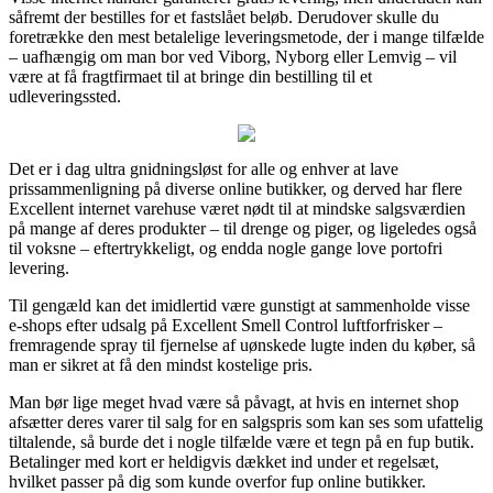
såfremt der bestilles for et fastslået beløb. Derudover skulle du
foretrække den mest betalelige leveringsmetode, der i mange tilfælde
– uafhængig om man bor ved Viborg, Nyborg eller Lemvig – vil
være at få fragtfirmaet til at bringe din bestilling til et
udleveringssted.
Det er i dag ultra gnidningsløst for alle og enhver at lave
prissammenligning på diverse online butikker, og derved har flere
Excellent internet varehuse været nødt til at mindske salgsværdien
på mange af deres produkter – til drenge og piger, og ligeledes også
til voksne – eftertrykkeligt, og endda nogle gange love portofri
levering.
Til gengæld kan det imidlertid være gunstigt at sammenholde visse
e-shops efter udsalg på Excellent Smell Control luftforfrisker –
fremragende spray til fjernelse af uønskede lugte inden du køber, så
man er sikret at få den mindst kostelige pris.
Man bør lige meget hvad være så påvagt, at hvis en internet shop
afsætter deres varer til salg for en salgspris som kan ses som ufattelig
tiltalende, så burde det i nogle tilfælde være et tegn på en fup butik.
Betalinger med kort er heldigvis dækket ind under et regelsæt,
hvilket passer på dig som kunde overfor fup online butikker.