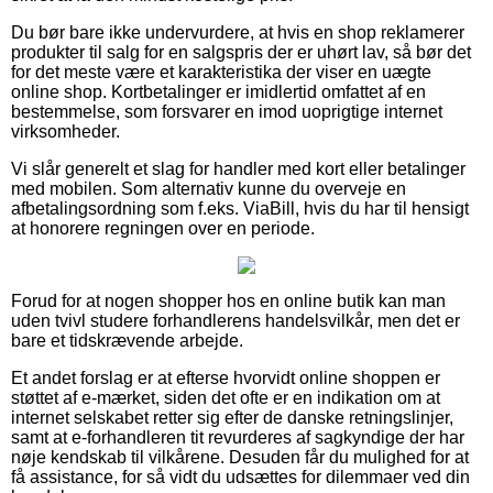
Du bør bare ikke undervurdere, at hvis en shop reklamerer
produkter til salg for en salgspris der er uhørt lav, så bør det
for det meste være et karakteristika der viser en uægte
online shop. Kortbetalinger er imidlertid omfattet af en
bestemmelse, som forsvarer en imod uoprigtige internet
virksomheder.
Vi slår generelt et slag for handler med kort eller betalinger
med mobilen. Som alternativ kunne du overveje en
afbetalingsordning som f.eks. ViaBill, hvis du har til hensigt
at honorere regningen over en periode.
Forud for at nogen shopper hos en online butik kan man
uden tvivl studere forhandlerens handelsvilkår, men det er
bare et tidskrævende arbejde.
Et andet forslag er at efterse hvorvidt online shoppen er
støttet af e-mærket, siden det ofte er en indikation om at
internet selskabet retter sig efter de danske retningslinjer,
samt at e-forhandleren tit revurderes af sagkyndige der har
nøje kendskab til vilkårene. Desuden får du mulighed for at
få assistance, for så vidt du udsættes for dilemmaer ved din