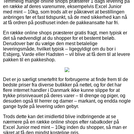
Temmelig mange online shops præsterer 1 dags levering på
en række af deres varenumre, eksempelvis Excel Junior
med mint – 10kg, som trods alt er påkrævet at bestillingen
anbringes før et fast tidspunkt, så de med sikkerhed kan nå
at få ordren på posthuset inden de pakkeansatte har fri.
En række online shops præsterer gratis fragt, men typisk er
det så nødvendigt at du shopper for et bestemt beløb.
Derudover bør du vælge den mest betalelige
leveringsmåde, hvilket typisk – ligegyldigt om du bor i
Esbjerg, Varde eller Hadsten – vil blive at få dem til at levere
pakken til en pakkeshop.
Det er jo særligt smertefrit for forbrugerne at finde frem til de
bedste priser fra diverse butikker på nettet, og for det har
flere internet handler i Danmark ikke kunne slippe for at
trykke prisniveauet på deres varer – til drenge og piger, og
desuden også til herrer og damer – markant, og endda nogle
gange byde på levering uden gebyr.
Trods dette kan det imidlertid blive indbringende at se
nærmere på en række online shops efter rabatkoder på
Excel Junior med mint – 10kg inden du shopper, så man er
sikret at få den mindst kostelige pris.