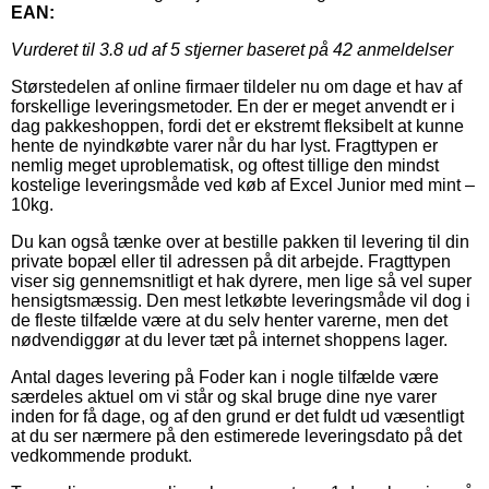
EAN:
Vurderet til
3.8
ud af 5 stjerner baseret på
42
anmeldelser
Størstedelen af online firmaer tildeler nu om dage et hav af
forskellige leveringsmetoder. En der er meget anvendt er i
dag pakkeshoppen, fordi det er ekstremt fleksibelt at kunne
hente de nyindkøbte varer når du har lyst. Fragttypen er
nemlig meget uproblematisk, og oftest tillige den mindst
kostelige leveringsmåde ved køb af Excel Junior med mint –
10kg.
Du kan også tænke over at bestille pakken til levering til din
private bopæl eller til adressen på dit arbejde. Fragttypen
viser sig gennemsnitligt et hak dyrere, men lige så vel super
hensigtsmæssig. Den mest letkøbte leveringsmåde vil dog i
de fleste tilfælde være at du selv henter varerne, men det
nødvendiggør at du lever tæt på internet shoppens lager.
Antal dages levering på Foder kan i nogle tilfælde være
særdeles aktuel om vi står og skal bruge dine nye varer
inden for få dage, og af den grund er det fuldt ud væsentligt
at du ser nærmere på den estimerede leveringsdato på det
vedkommende produkt.