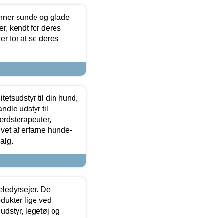
enner sunde og glade
r, kendt for deres
r for at se deres
tetsudstyr til din hund,
ndle udstyr til
ærdsterapeuter,
øvet af erfarne hunde-,
alg.
æledyrsejer. De
odukter lige ved
udstyr, legetøj og