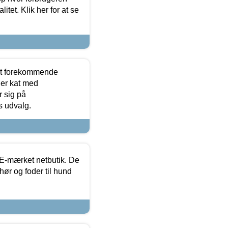
itet. Klik her for at se
est forekommende
ler kat med
r sig på
s udvalg.
E-mærket netbutik. De
hør og foder til hund