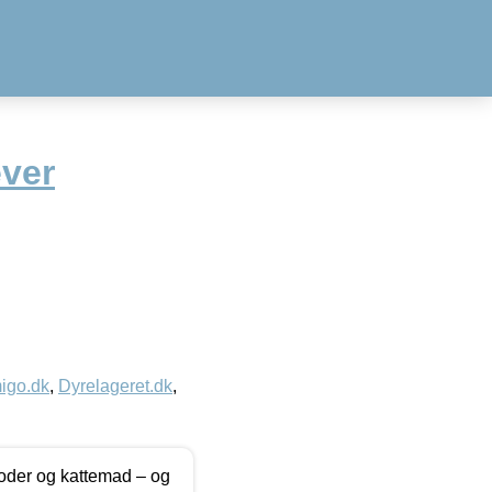
ever
igo.dk
,
Dyrelageret.dk
,
foder og kattemad – og