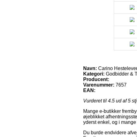
Navn:
Carino Hesteleve
Kategori:
Godbidder & 
Producent:
Varenummer:
7657
EAN:
Vurderet til
4.5
ud af 5 st
Mange e-butikker frembyd
øjeblikket afhentningsste
yderst enkel, og i mange 
Du burde endvidere afveje 