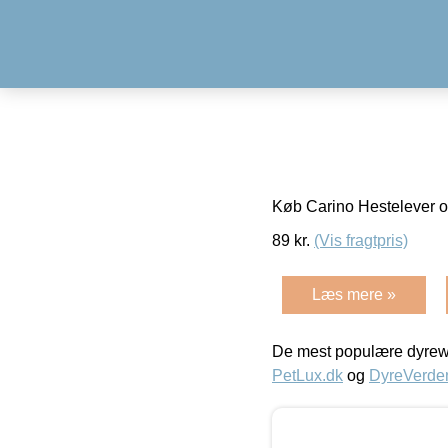
Køb Carino Hestelever o
89
kr.
(Vis fragtpris)
Læs mere »
De mest populære dyrewe
PetLux.dk
og
DyreVerde