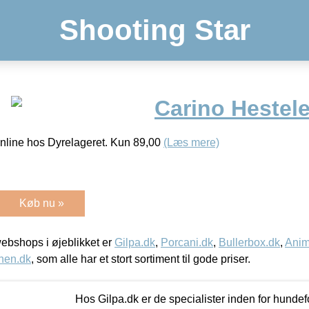
Shooting Star
Carino Hestel
nline hos Dyrelageret. Kun 89,00
(Læs mere)
Køb nu »
bshops i øjeblikket er
Gilpa.dk
,
Porcani.dk
,
Bullerbox.dk
,
Anim
nen.dk
, som alle har et stort sortiment til gode priser.
Hos Gilpa.dk er de specialister inden for hunde