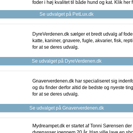
foder i høj kvalitet til både hund og kat. Klik her
Se udvalget på PetLux.dk
DyreVerdenen.dk sælger et bredt udvalg af foder 
katte, kaniner, gnavere, fugle, akvarier, fisk, repti
for at se deres udvalg.
Se udvalget på DyreVerdenen.dk
Gnaververdenen.dk har specialiseret sig indenf
og du finder derfor altid de bedste og nyeste tin
for at se deres udvalg.
Se udvalget på Gnaververdenen.dk
Mydreampet.dk er startet af Tonni Sørensen der
dyrepasser igennem 20 år. Han ville lave en sh