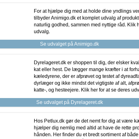
For at hjælpe dig med at holde dine yndlings v
tilbyder Animigo.dk et komplet udvalg af produkte
naturlig godhed, sammen med nyttige råd. Klik he
udvalg.
Se udvalget på Animigo.dk
Dyrelageret.dk er shoppen til dig, der elsker kvali
kat eller hest. De lægger mange kræfter i at forha
kæledyrene, der er afprøvet og testet af dyreadf
dyrlæger og ikke mindst det vigtigste af alt, afpr
katte-, og hesteejere. Klik her for at se deres udv
Se udvalget på Dyrelageret.dk
Hos Petlux.dk gør de det nemt for dig at være k
hjælper dig nemlig med altid at have de rette pr
hånden. Her finder du et bredt sortiment af både 