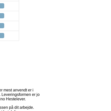
r mest anvendt er i
. Leveringsformen er jo
ino Hestelever.
essen på dit arbejde.