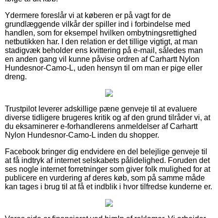
Ydermere foreslår vi at køberen er på vagt for de
grundlæggende vilkår der spiller ind i forbindelse med
handlen, som for eksempel hvilken ombytningsrettighed
netbutikken har. I den relation er det tillige vigtigt, at man
stadigvæk beholder ens kvittering på e-mail, således man
en anden gang vil kunne påvise ordren af Carhartt Nylon
Hundesnor-Camo-L, uden hensyn til om man er pige eller
dreng.
Trustpilot leverer adskillige pæne genveje til at evaluere
diverse tidligere brugeres kritik og af den grund tilråder vi, at
du eksaminerer e-forhandlerens anmeldelser af Carhartt
Nylon Hundesnor-Camo-L inden du shopper.
Facebook bringer dig endvidere en del belejlige genveje til
at få indtryk af internet selskabets pålidelighed. Foruden det
ses nogle internet forretninger som giver folk mulighed for at
publicere en vurdering af deres køb, som på samme måde
kan tages i brug til at få et indblik i hvor tilfredse kunderne er.