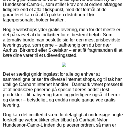
Hundesnor-Camo-L, som stiller krav om at ordren aflægges
tidligere end et aftalt tidspunkt, med det formål at de
garanteret kan nå at få pakken distribueret før
lagerpersonalet holder fyraften.
Nogle webshops yder gratis levering, men for det meste er
det påkrævet at du indkøber for et bestemt beløb. Som
alternativ burde man beslutte sig for den mest prisbevidste
leveringstype, som gerne – uafhængig om du bor nær
Aarhus, Birkerød eller Skælskør – er at få fragtmanden til at
køre dine varer til et udleveringssted.
Det er særligt gnidningsløst for alle og enhver at
sammenligne priser fra diverse internet shops, og til tak har
utallige Carharrt internet handler i Danmark været presset til
at at nedskære priserne på specielt deres bedst i test
produkter – til babyer og børn, og yderligere også til herrer
og damer – betydeligt, og endda nogle gange yde gratis
levering.
Dog kan det imidlertid være fordelagtigt at undersøge nogle
forskellige webbutikker efter tilbud på Carhartt Nylon
Hundesnor-Camo-L inden du placerer ordren, så man er