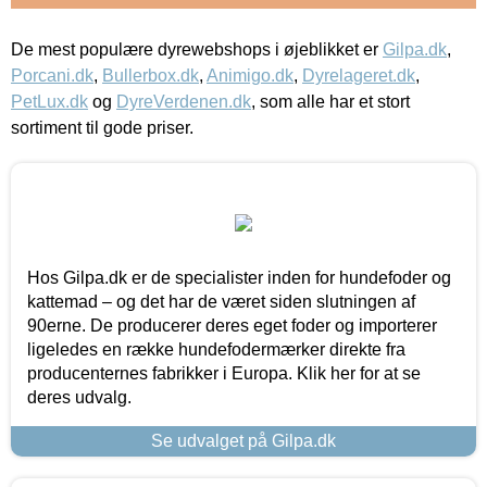
De mest populære dyrewebshops i øjeblikket er
Gilpa.dk
,
Porcani.dk
,
Bullerbox.dk
,
Animigo.dk
,
Dyrelageret.dk
,
PetLux.dk
og
DyreVerdenen.dk
, som alle har et stort
sortiment til gode priser.
Hos Gilpa.dk er de specialister inden for hundefoder og
kattemad – og det har de været siden slutningen af
90erne. De producerer deres eget foder og importerer
ligeledes en række hundefodermærker direkte fra
producenternes fabrikker i Europa. Klik her for at se
deres udvalg.
Se udvalget på Gilpa.dk