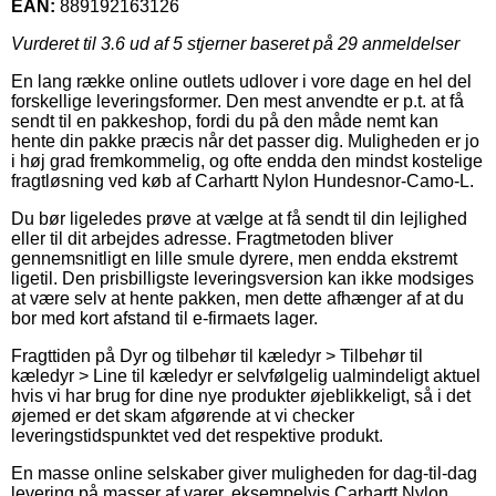
EAN:
889192163126
Vurderet til
3.6
ud af 5 stjerner baseret på
29
anmeldelser
En lang række online outlets udlover i vore dage en hel del
forskellige leveringsformer. Den mest anvendte er p.t. at få
sendt til en pakkeshop, fordi du på den måde nemt kan
hente din pakke præcis når det passer dig. Muligheden er jo
i høj grad fremkommelig, og ofte endda den mindst kostelige
fragtløsning ved køb af Carhartt Nylon Hundesnor-Camo-L.
Du bør ligeledes prøve at vælge at få sendt til din lejlighed
eller til dit arbejdes adresse. Fragtmetoden bliver
gennemsnitligt en lille smule dyrere, men endda ekstremt
ligetil. Den prisbilligste leveringsversion kan ikke modsiges
at være selv at hente pakken, men dette afhænger af at du
bor med kort afstand til e-firmaets lager.
Fragttiden på Dyr og tilbehør til kæledyr > Tilbehør til
kæledyr > Line til kæledyr er selvfølgelig ualmindeligt aktuel
hvis vi har brug for dine nye produkter øjeblikkeligt, så i det
øjemed er det skam afgørende at vi checker
leveringstidspunktet ved det respektive produkt.
En masse online selskaber giver muligheden for dag-til-dag
levering på masser af varer, eksempelvis Carhartt Nylon