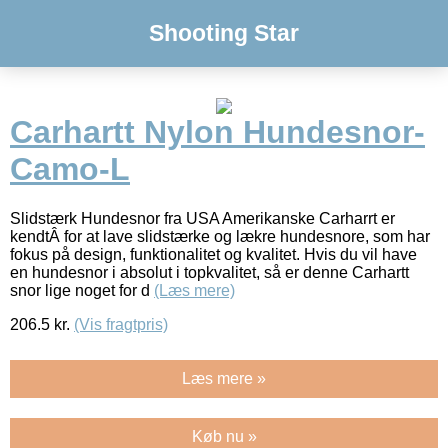
Shooting Star
Carhartt Nylon Hundesnor-
Camo-L
Slidstærk Hundesnor fra USA Amerikanske Carharrt er
kendtÂ for at lave slidstærke og lækre hundesnore, som har
fokus på design, funktionalitet og kvalitet. Hvis du vil have
en hundesnor i absolut i topkvalitet, så er denne Carhartt
snor lige noget for d
(Læs mere)
206.5
kr.
(Vis fragtpris)
Læs mere »
Køb nu »