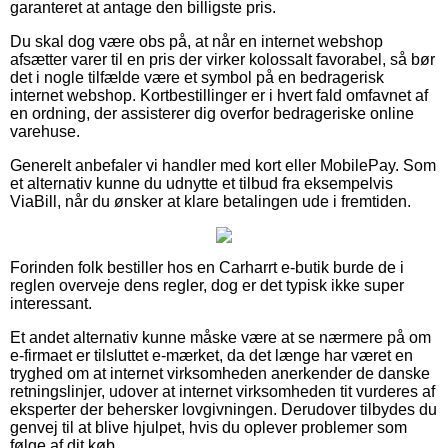
garanteret at antage den billigste pris.
Du skal dog være obs på, at når en internet webshop
afsætter varer til en pris der virker kolossalt favorabel, så bør
det i nogle tilfælde være et symbol på en bedragerisk
internet webshop. Kortbestillinger er i hvert fald omfavnet af
en ordning, der assisterer dig overfor bedrageriske online
varehuse.
Generelt anbefaler vi handler med kort eller MobilePay. Som
et alternativ kunne du udnytte et tilbud fra eksempelvis
ViaBill, når du ønsker at klare betalingen ude i fremtiden.
Forinden folk bestiller hos en Carharrt e-butik burde de i
reglen overveje dens regler, dog er det typisk ikke super
interessant.
Et andet alternativ kunne måske være at se nærmere på om
e-firmaet er tilsluttet e-mærket, da det længe har været en
tryghed om at internet virksomheden anerkender de danske
retningslinjer, udover at internet virksomheden tit vurderes af
eksperter der behersker lovgivningen. Derudover tilbydes du
genvej til at blive hjulpet, hvis du oplever problemer som
følge af dit køb.