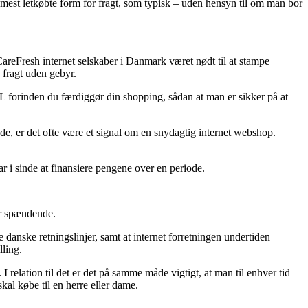
 mest letkøbte form for fragt, som typisk – uden hensyn til om man bor
 CareFresh internet selskaber i Danmark været nødt til at stampe
 fragt uden gebyr.
0L forinden du færdiggør din shopping, sådan at man er sikker på at
de, er det ofte være et signal om en snydagtig internet webshop.
r i sinde at finansiere pengene over en periode.
er spændende.
danske retningslinjer, samt at internet forretningen undertiden
lling.
 relation til det er det på samme måde vigtigt, at man til enhver tid
al købe til en herre eller dame.