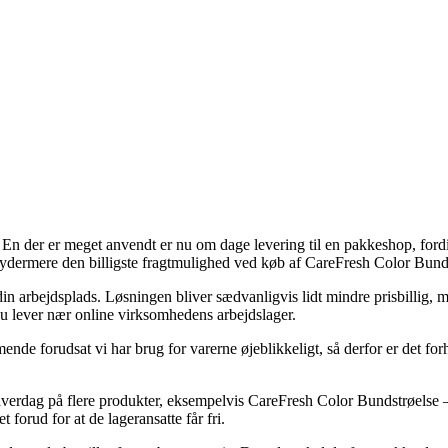
. En der er meget anvendt er nu om dage levering til en pakkeshop, fordi 
n ydermere den billigste fragtmulighed ved køb af CareFresh Color Bund
il din arbejdsplads. Løsningen bliver sædvanligvis lidt mindre prisbillig
 du lever nær online virksomhedens arbejdslager.
e forudsat vi har brug for varerne øjeblikkeligt, så derfor er det for
hverdag på flere produkter, eksempelvis CareFresh Color Bundstrøelse – C
t forud for at de lageransatte får fri.