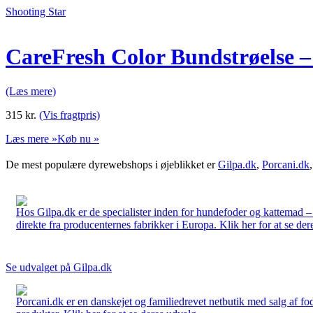
Shooting Star
CareFresh Color Bundstrøelse –
(Læs mere)
315
kr.
(Vis fragtpris)
Læs mere »
Køb nu »
De mest populære dyrewebshops i øjeblikket er
Gilpa.dk
,
Porcani.dk
Hos Gilpa.dk er de specialister inden for hundefoder og kattemad –
direkte fra producenternes fabrikker i Europa. Klik her for at se der
Se udvalget på Gilpa.dk
Porcani.dk er en danskejet og familiedrevet netbutik med salg af fo