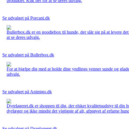
produkter. Klik her for at se deres udvalg.
Se udvalget på Porcani.dk
Bullerbox.dk er en goodiebox til hunde, der slår sig på at levere de
at se deres udvalg.
Se udvalget på Bullerbox.dk
For at hjælpe dig med at holde dine yndlings venner sunde og glade
udvalg.
Se udvalget på Animigo.dk
Dyrelageret.dk er shoppen til dig, der elsker kvalitetsudstyr til din
dyrlæger og ikke mindst det vigtigste af alt, afprøvet af erfarne hund
Se udvalget på Dyrelageret.dk