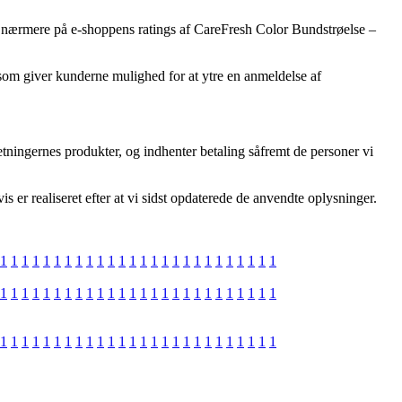
ser nærmere på e-shoppens ratings af CareFresh Color Bundstrøelse –
 som giver kunderne mulighed for at ytre en anmeldelse af
etningernes produkter, og indhenter betaling såfremt de personer vi
 er realiseret efter at vi sidst opdaterede de anvendte oplysninger.
1
1
1
1
1
1
1
1
1
1
1
1
1
1
1
1
1
1
1
1
1
1
1
1
1
1
1
1
1
1
1
1
1
1
1
1
1
1
1
1
1
1
1
1
1
1
1
1
1
1
1
1
1
1
1
1
1
1
1
1
1
1
1
1
1
1
1
1
1
1
1
1
1
1
1
1
1
1