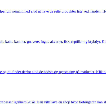
er dig nemlig med altid at have de rette produkter lige ved hånden. Her 
 katte, kaniner, gnavere, fugle, akvarier, fisk, reptiller og krybdyr. Kl
og du finder derfor altid de bedste og nyeste ting på markedet. Klik he
passer igennem 20 år. Han ville lave en shop hvor forbrugeren kan stole 