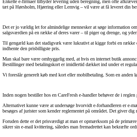
Enkelte e-firmaer tilbyder levering uden beregning, men ofte afkræver
tæt på Hørsholm, Hjørring eller Lemvig – vil være at få leveret din bes
Det er jo vældig let for almindelige mennesker at søge information om 
salgsværdien på en række af deres varer – til piger og drenge, og yder
Til gengæld kan det stadigvæk være lukrativt at kigge forbi en række 
indhente den prisbilligste pris.
Man skal bare være omhyggelig med, at hvis en internet butik annoncer
Bestillinger med betalingskort er imidlertid dækket ind under et regulat
Vi foreslår generelt køb med kort eller mobilbetaling. Som en anden l
Inden nogen bestiller hos en CareFresh e-handler behøver de i reglen 
Alternativet kunne være at undersøge hvorvidt e-forhandleren er e-mær
besøges af jurister som kender reglementet på området. Det giver dig m
Foruden dette er det prisværdigt at man er opmærksom på de primære regl
sikrer sin e-mail kvittering, således man fremadrettet kan bekræfte o