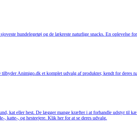
t sjoveste hundelegetøj og de lækreste naturlige snacks. En oplevelse for
 tilbyder Animigo.dk et komplet udvalg af produkter, kendt for deres na
 hund, kat eller hest. De lægger mange kræfter i at forhandle udstyr til k
e-, katte-, og hesteejere. Klik her for at se deres udvalg.