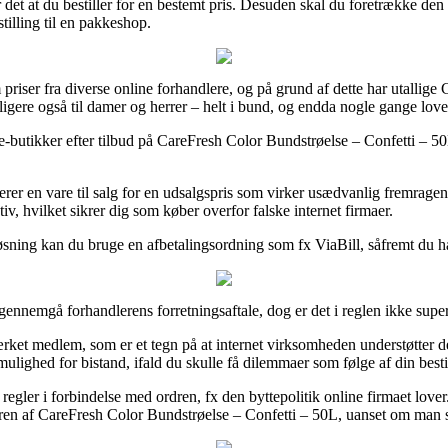
 det at du bestiller for en bestemt pris. Desuden skal du foretrække den
tilling til en pakkeshop.
priser fra diverse online forhandlere, og på grund af dette har utallige
ligere også til damer og herrer – helt i bund, og endda nogle gange love
e-butikker efter tilbud på CareFresh Color Bundstrøelse – Confetti – 5
er en vare til salg for en udsalgspris som virker usædvanlig fremragen
iv, hvilket sikrer dig som køber overfor falske internet firmaer.
øsning kan du bruge en afbetalingsordning som fx ViaBill, såfremt du ha
gennemgå forhandlerens forretningsaftale, dog er det i reglen ikke sup
ket medlem, som er et tegn på at internet virksomheden understøtter de 
ulighed for bistand, ifald du skulle få dilemmaer som følge af din besti
er i forbindelse med ordren, fx den byttepolitik online firmaet lover. I
rdren af CareFresh Color Bundstrøelse – Confetti – 50L, uanset om man sk