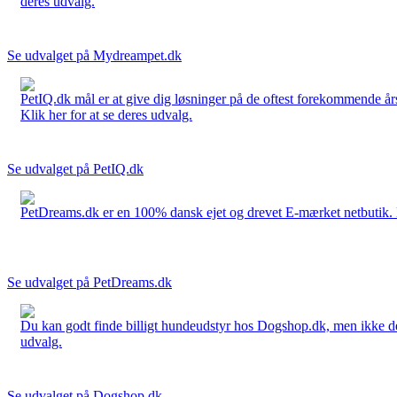
deres udvalg.
Se udvalget på Mydreampet.dk
PetIQ.dk mål er at give dig løsninger på de oftest forekommende års
Klik her for at se deres udvalg.
Se udvalget på PetIQ.dk
PetDreams.dk er en 100% dansk ejet og drevet E-mærket netbutik. De 
Se udvalget på PetDreams.dk
Du kan godt finde billigt hundeudstyr hos Dogshop.dk, men ikke det b
udvalg.
Se udvalget på Dogshop.dk