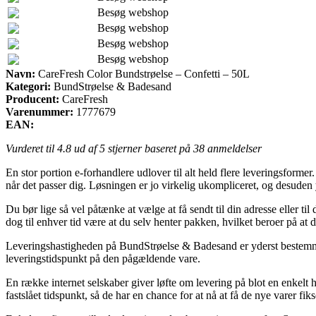
Besøg webshop
Besøg webshop
Besøg webshop
Besøg webshop
Navn:
CareFresh Color Bundstrøelse – Confetti – 50L
Kategori:
BundStrøelse & Badesand
Producent:
CareFresh
Varenummer:
1777679
EAN:
Vurderet til
4.8
ud af 5 stjerner baseret på
38
anmeldelser
En stor portion e-forhandlere udlover til alt held flere leveringsformer
når det passer dig. Løsningen er jo virkelig ukompliceret, og desude
Du bør lige så vel påtænke at vælge at få sendt til din adresse eller t
dog til enhver tid være at du selv henter pakken, hvilket beroer på at
Leveringshastigheden på BundStrøelse & Badesand er yderst bestemmend
leveringstidspunkt på den pågældende vare.
En række internet selskaber giver løfte om levering på blot en enkelt 
fastslået tidspunkt, så de har en chance for at nå at få de nye varer fikse