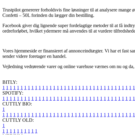
Trustpilot genererer forholdsvis fine løsninger til at analysere mang
Confetti – 50L forinden du lægger din bestilling.
Facebook giver dig lignende super fordelagtige metoder til at få indt
ordreforløbet, hvilket ydermere må anvendes til at vurdere tilfredshe
Vores hjemmeside er finansieret af annonceindtægter. Vi har et fast sa
sender videre foretager en handel.
Vejledning vedrørende varer og online varehuse værnes om nu og da, men
BITLY:
1
1
1
1
1
1
1
1
1
1
1
1
1
1
1
1
1
1
1
1
1
1
1
1
1
1
1
1
1
1
1
1
1
1
1
1
1
SPOTIFY:
1
1
1
1
1
1
1
1
1
1
1
1
1
1
1
1
1
1
1
1
1
1
1
1
1
1
1
1
1
1
1
1
1
1
1
1
1
CUTTLY BIO:
1
1
1
1
1
1
1
1
1
1
1
1
1
1
1
1
1
1
1
1
1
1
1
1
1
1
1
1
1
1
1
1
1
1
1
1
1
1
CUTTLY OLD:
1
1
1
1
1
1
1
1
1
1
1