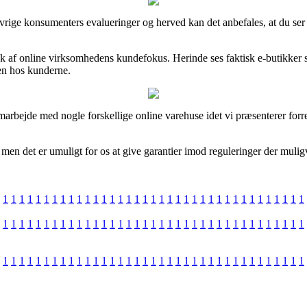
e øvrige konsumenters evalueringer og herved kan det anbefales, at du 
ryk af online virksomhedens kundefokus. Herinde ses faktisk e-butikker
den hos kunderne.
marbejde med nogle forskellige online varehuse idet vi præsenterer forr
 det er umuligt for os at give garantier imod reguleringer der muligvis
1
1
1
1
1
1
1
1
1
1
1
1
1
1
1
1
1
1
1
1
1
1
1
1
1
1
1
1
1
1
1
1
1
1
1
1
1
1
1
1
1
1
1
1
1
1
1
1
1
1
1
1
1
1
1
1
1
1
1
1
1
1
1
1
1
1
1
1
1
1
1
1
1
1
1
1
1
1
1
1
1
1
1
1
1
1
1
1
1
1
1
1
1
1
1
1
1
1
1
1
1
1
1
1
1
1
1
1
1
1
1