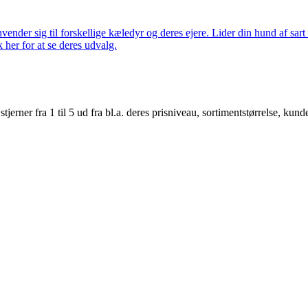
nder sig til forskellige kæledyr og deres ejere. Lider din hund af sart 
k her for at se deres udvalg.
er fra 1 til 5 ud fra bl.a. deres prisniveau, sortimentstørrelse, kunde