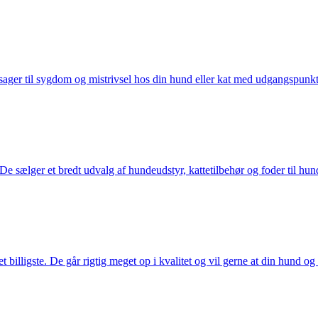
ager til sygdom og mistrivsel hos din hund eller kat med udgangspunkt 
sælger et bredt udvalg af hundeudstyr, kattetilbehør og foder til hund 
illigste. De går rigtig meget op i kvalitet og vil gerne at din hund og k