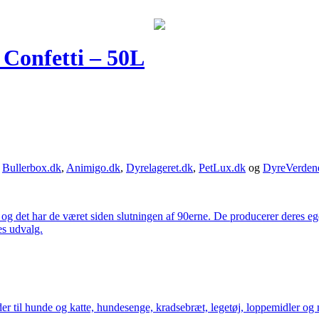
 Confetti – 50L
,
Bullerbox.dk
,
Animigo.dk
,
Dyrelageret.dk
,
PetLux.dk
og
DyreVerden
 og det har de været siden slutningen af 90erne. De producerer deres 
es udvalg.
der til hunde og katte, hundesenge, kradsebræt, legetøj, loppemidler og 