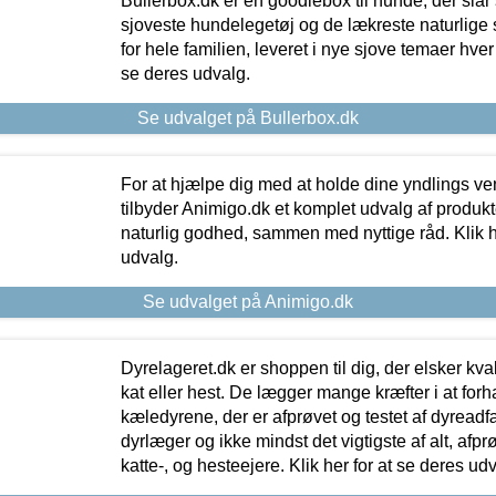
Bullerbox.dk er en goodiebox til hunde, der slår 
sjoveste hundelegetøj og de lækreste naturlige
for hele familien, leveret i nye sjove temaer hver
se deres udvalg.
Se udvalget på Bullerbox.dk
For at hjælpe dig med at holde dine yndlings v
tilbyder Animigo.dk et komplet udvalg af produkte
naturlig godhed, sammen med nyttige råd. Klik he
udvalg.
Se udvalget på Animigo.dk
Dyrelageret.dk er shoppen til dig, der elsker kvali
kat eller hest. De lægger mange kræfter i at forha
kæledyrene, der er afprøvet og testet af dyreadf
dyrlæger og ikke mindst det vigtigste af alt, afpr
katte-, og hesteejere. Klik her for at se deres udv