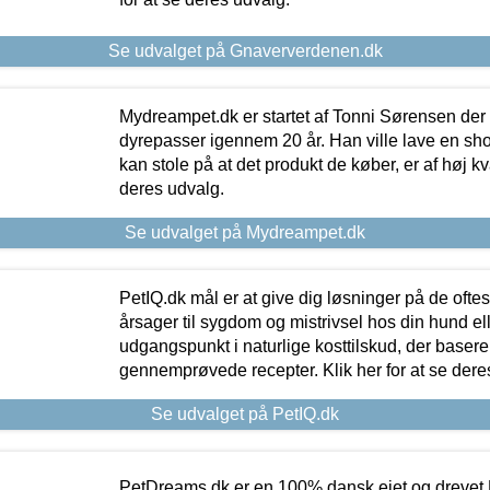
Se udvalget på Gnaververdenen.dk
Mydreampet.dk er startet af Tonni Sørensen der
dyrepasser igennem 20 år. Han ville lave en sh
kan stole på at det produkt de køber, er af høj kval
deres udvalg.
Se udvalget på Mydreampet.dk
PetIQ.dk mål er at give dig løsninger på de oft
årsager til sygdom og mistrivsel hos din hund el
udgangspunkt i naturlige kosttilskud, der basere
gennemprøvede recepter. Klik her for at se dere
Se udvalget på PetIQ.dk
PetDreams.dk er en 100% dansk ejet og drevet 