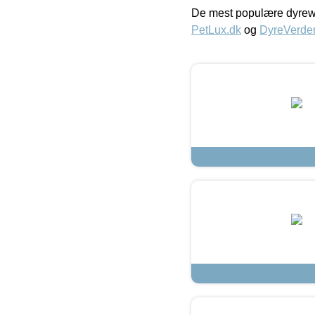
De mest populære dyrewe
PetLux.dk
og
DyreVerde