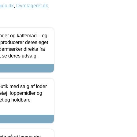
igo.dk
,
Dyrelageret.dk
,
foder og kattemad – og
 producerer deres eget
dermærker direkte fra
t se deres udvalg.
utik med salg af foder
etøj, loppemidler og
tet og holdbare