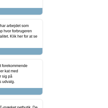
 har arbejdet som
op hvor forbrugeren
itet. Klik her for at se
est forekommende
ler kat med
r sig på
s udvalg.
E-mærket netbutik. De