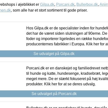
bshops i øjeblikket er
Gilpa.dk
,
Porcani.dk
,
Bullerbox.dk
,
Anim
nen.dk
, som alle har et stort sortiment til gode priser.
Hos Gilpa.dk er de specialister inden for hunde
det har de været siden slutningen af 90erne. De
foder og importerer ligeledes en række hundefo
producenternes fabrikker i Europa. Klik her for a
Se udvalget på Gilpa.dk
Porcani.dk er en danskejet og familiedrevet netb
til hunde og katte, hundesenge, kradsebræt, leg
meget mere. De er stærkt fokuseret på høj kvali
produkter. Klik her for at se deres udvalg.
Se udvalget på Porcani.dk