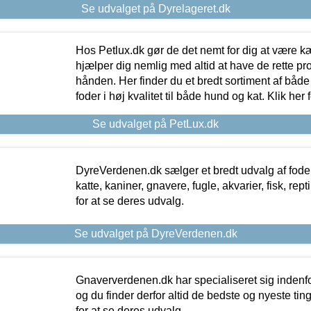
Se udvalget på Dyrelageret.dk
Hos Petlux.dk gør de det nemt for dig at være k
hjælper dig nemlig med altid at have de rette pr
hånden. Her finder du et bredt sortiment af både 
foder i høj kvalitet til både hund og kat. Klik her
Se udvalget på PetLux.dk
DyreVerdenen.dk sælger et bredt udvalg af foder 
katte, kaniner, gnavere, fugle, akvarier, fisk, repti
for at se deres udvalg.
Se udvalget på DyreVerdenen.dk
Gnaververdenen.dk har specialiseret sig indenf
og du finder derfor altid de bedste og nyeste tin
for at se deres udvalg.