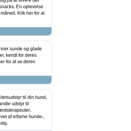
sig på at levere det
 snacks. En oplevelse
 måned. Klik her for at
enner sunde og glade
r, kendt for deres
r for at se deres
tetsudstyr til din hund,
ndle udstyr til
ærdsterapeuter,
øvet af erfarne hunde-,
alg.