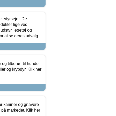
æledyrsejer. De
odukter lige ved
udstyr, legetøj og
 for at se deres udvalg.
og tilbehør til hunde,
ller og krybdyr. Klik her
or kaniner og gnavere
g på markedet. Klik her