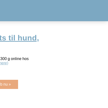
s til hund,
1300 g online hos
mere)
b nu »