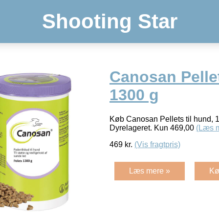
Shooting Star
Canosan Pellet
1300 g
Køb Canosan Pellets til hund, 
Dyrelageret. Kun 469,00
(Læs 
469
kr.
(Vis fragtpris)
Læs mere »
Kø