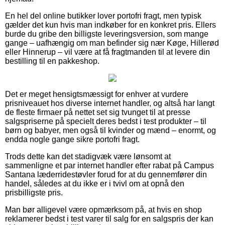
En hel del online butikker lover portofri fragt, men typisk
gælder det kun hvis man indkøber for en konkret pris. Ellers
burde du gribe den billigste leveringsversion, som mange
gange – uafhængig om man befinder sig nær Køge, Hillerød
eller Hinnerup – vil være at få fragtmanden til at levere din
bestilling til en pakkeshop.
Det er meget hensigtsmæssigt for enhver at vurdere
prisniveauet hos diverse internet handler, og altså har langt
de fleste firmaer på nettet set sig tvunget til at presse
salgspriserne på specielt deres bedst i test produkter – til
børn og babyer, men også til kvinder og mænd – enormt, og
endda nogle gange sikre portofri fragt.
Trods dette kan det stadigvæk være lønsomt at
sammenligne et par internet handler efter rabat på Campus
Santana læderridestøvler forud for at du gennemfører din
handel, således at du ikke er i tvivl om at opnå den
prisbilligste pris.
Man bør alligevel være opmærksom på, at hvis en shop
reklamerer bedst i test varer til salg for en salgspris der kan