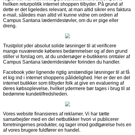
hvilken returpolitik internet shoppen tilbyder. På grund af
dette er det ligeledes relevant, at man altid sikrer ens faktura
e-mail, således man altid vil kunne vidne om ordren af
Campus Santana læderridestøvler, om du er pige eller
dreng.
Trustpilot yder absolut solide løsninger til at verificere
mange nuværende køberes bedømmelser og af den grund
stiller vi forslag om, at du undersøger e-butikkens omtaler af
Campus Santana læderridestøvler forinden du handler.
Facebook yder lignende rigtig anstændige løsninger til at få
et kig ind i internet shoppens pålidelighed. Her er der en del
internet butikker som tilbyder folk at give en evaluering af
deres købsoplevelse, hvilket ydermere bør tages i brug til at
bedømme kundetilfredsheden.
Vores website finansieres af reklamer. Vi har tætte
samarbejder med en del netbutikker hvori vi publicerer
forretningernes produkter, og tager imod godtgørelse hvis en
af vores brugere fuldfører en handel.