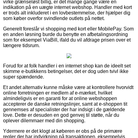
virke grænseløst billig, er det mange gange være en
indikation på en uægte internet webshop. Handler med kort
er trods alt inkluderet i en lovbestemmelse, der hjælper dig
som køber overfor svindlende outlets på nettet.
Generelt foreslår vi shopping med kort eller MobilePay. Som
en anden løsning burde du benytte en afbetalingsordning
som for eksempel ViaBill, ifald du vil afdrage prisen over et
længere tidsrum.
Forud for at folk handler i en internet shop kan de ideelt set
skimme e-butikkens betingelser, det er dog uden tvivl ikke
super spændende.
Et andet alternativ kunne måske være at kontrollere hvorvidt
online forretningen er medlem af e-mærket, hvilket
almindeligvis er en garanti for at online webshoppen
accepterer de danske retningslinjer, samt at e-shoppen tit
gennemses af specialister der har indsigt i de gældende
love. Dette er desuden en god genvej til støtte, når du
oplever dilemmaer med din shopping.
Ydermere er det klogt at køberen er obs på de primære
regler der har indvirkning på transaktionen, eksempelvis