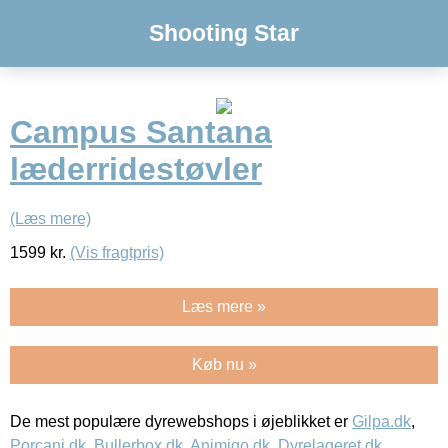
Shooting Star
Campus Santana
læderridestøvler
(Læs mere)
1599
kr.
(Vis fragtpris)
Læs mere »
Køb nu »
De mest populære dyrewebshops i øjeblikket er
Gilpa.dk
,
Porcani.dk
,
Bullerbox.dk
,
Animigo.dk
,
Dyrelageret.dk
,