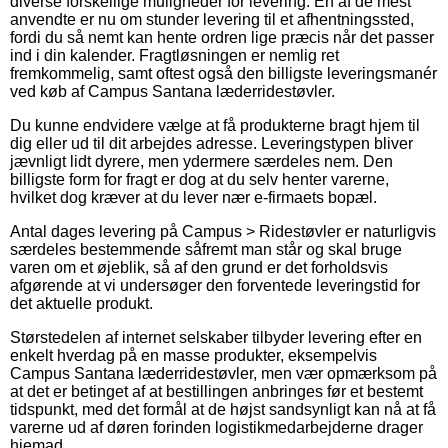
diverse forskellige muligheder for levering. En af de mest
anvendte er nu om stunder levering til et afhentningssted,
fordi du så nemt kan hente ordren lige præcis når det passer
ind i din kalender. Fragtløsningen er nemlig ret
fremkommelig, samt oftest også den billigste leveringsmanér
ved køb af Campus Santana læderridestøvler.
Du kunne endvidere vælge at få produkterne bragt hjem til
dig eller ud til dit arbejdes adresse. Leveringstypen bliver
jævnligt lidt dyrere, men ydermere særdeles nem. Den
billigste form for fragt er dog at du selv henter varerne,
hvilket dog kræver at du lever nær e-firmaets bopæl.
Antal dages levering på Campus > Ridestøvler er naturligvis
særdeles bestemmende såfremt man står og skal bruge
varen om et øjeblik, så af den grund er det forholdsvis
afgørende at vi undersøger den forventede leveringstid for
det aktuelle produkt.
Størstedelen af internet selskaber tilbyder levering efter en
enkelt hverdag på en masse produkter, eksempelvis
Campus Santana læderridestøvler, men vær opmærksom på
at det er betinget af at bestillingen anbringes før et bestemt
tidspunkt, med det formål at de højst sandsynligt kan nå at få
varerne ud af døren forinden logistikmedarbejderne drager
hjemad.