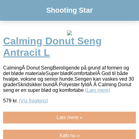
Shooting Star
Calming Donut Seng
Antracit L
CalmingÂ Donut SengBeroligende på grund af formen og
det bløde materialeSuper blødKomfortabelÂ God til både
hvalpe, voksne og senior hunde.Sengen kan vaskes ved 30
graderSkridsikker bundÂ Polyester fyldÂ Â Calming Donut
seng er en super blød og komfortabe
(Læs mere)
579
kr.
(Vis fragtpris)
Læs mere »
Køb nu »