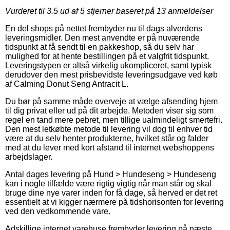
Vurderet til
3.5
ud af 5 stjerner baseret på
13
anmeldelser
En del shops på nettet frembyder nu til dags alverdens
leveringsmidler. Den mest anvendte er på nuværende
tidspunkt at få sendt til en pakkeshop, så du selv har
mulighed for at hente bestillingen på et valgfrit tidspunkt.
Leveringstypen er altså virkelig ukompliceret, samt typisk
derudover den mest prisbevidste leveringsudgave ved køb
af Calming Donut Seng Antracit L.
Du bør på samme måde overveje at vælge afsending hjem
til dig privat eller ud på dit arbejde. Metoden viser sig som
regel en tand mere pebret, men tillige ualmindeligt smertefri.
Den mest letkøbte metode til levering vil dog til enhver tid
være at du selv henter produkterne, hvilket står og falder
med at du lever med kort afstand til internet webshoppens
arbejdslager.
Antal dages levering på Hund > Hundeseng > Hundeseng
kan i nogle tilfælde være rigtig vigtig når man står og skal
bruge dine nye varer inden for få dage, så herved er det ret
essentielt at vi kigger nærmere på tidshorisonten for levering
ved den vedkommende vare.
Adskillige internet varehuse frembyder levering på næste