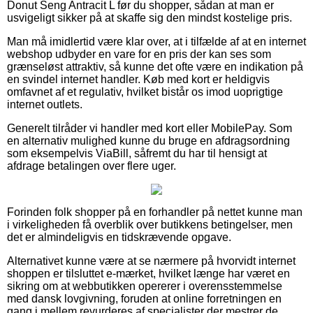
Donut Seng Antracit L før du shopper, sådan at man er
usvigeligt sikker på at skaffe sig den mindst kostelige pris.
Man må imidlertid være klar over, at i tilfælde af at en internet
webshop udbyder en vare for en pris der kan ses som
grænseløst attraktiv, så kunne det ofte være en indikation på
en svindel internet handler. Køb med kort er heldigvis
omfavnet af et regulativ, hvilket bistår os imod uoprigtige
internet outlets.
Generelt tilråder vi handler med kort eller MobilePay. Som
en alternativ mulighed kunne du bruge en afdragsordning
som eksempelvis ViaBill, såfremt du har til hensigt at
afdrage betalingen over flere uger.
Forinden folk shopper på en forhandler på nettet kunne man
i virkeligheden få overblik over butikkens betingelser, men
det er almindeligvis en tidskrævende opgave.
Alternativet kunne være at se nærmere på hvorvidt internet
shoppen er tilsluttet e-mærket, hvilket længe har været en
sikring om at webbutikken opererer i overensstemmelse
med dansk lovgivning, foruden at online forretningen en
gang i mellem revurderes af specialister der mestrer de