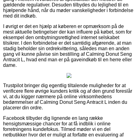
gældende regulativer. Desuden tilbydes du lejlighed til en
hjælpende hånd, når du møder vanskeligheder i forbindelse
med dit indkøb.
I øvrigt er det en hjælp at køberen er opmærksom på de
mest aktuelle betingelser der kan influere på købet, som for
eksempel den ombytningsrettighed internet selskabet
tilsikrer. I den forbindelse er det samtidig afgørende, at man
stadig beholder sin ordrekvittering, således man en anden
gang vil kunne påvise sin bestilling af Calming Donut Seng
Antracit L, hvad end man er på gaveindkøb til en herre eller
dame.
Trustpilot bringer dig egentlig tiltalende muligheder for at
verificere flere øvrige kunders kritik og af den grund foreslår
vi, at du kigger nærmere på online virksomhedens
bedømmelser af Calming Donut Seng Antracit L inden du
placerer din ordre.
Facebook tilbyder dig lignende en lang række
hensigtsmæssige chancer for at få indblik i online
forretningens kundefokus. Tilmed møder vi en del
netbutikker hvor det er muligt at forfatte en evaluering af