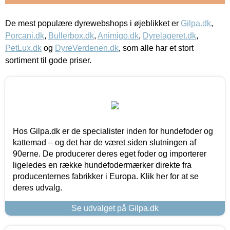
De mest populære dyrewebshops i øjeblikket er
Gilpa.dk
,
Porcani.dk
,
Bullerbox.dk
,
Animigo.dk
,
Dyrelageret.dk
,
PetLux.dk
og
DyreVerdenen.dk
, som alle har et stort
sortiment til gode priser.
Hos Gilpa.dk er de specialister inden for hundefoder og
kattemad – og det har de været siden slutningen af
90erne. De producerer deres eget foder og importerer
ligeledes en række hundefodermærker direkte fra
producenternes fabrikker i Europa. Klik her for at se
deres udvalg.
Se udvalget på Gilpa.dk