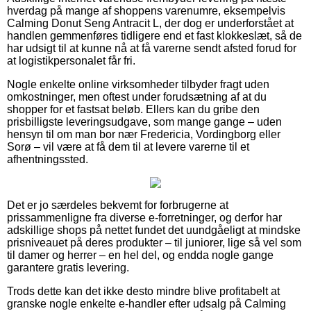
hverdag på mange af shoppens varenumre, eksempelvis
Calming Donut Seng Antracit L, der dog er underforstået at
handlen gemmenføres tidligere end et fast klokkeslæt, så de
har udsigt til at kunne nå at få varerne sendt afsted forud for
at logistikpersonalet får fri.
Nogle enkelte online virksomheder tilbyder fragt uden
omkostninger, men oftest under forudsætning af at du
shopper for et fastsat beløb. Ellers kan du gribe den
prisbilligste leveringsudgave, som mange gange – uden
hensyn til om man bor nær Fredericia, Vordingborg eller
Sorø – vil være at få dem til at levere varerne til et
afhentningssted.
Det er jo særdeles bekvemt for forbrugerne at
prissammenligne fra diverse e-forretninger, og derfor har
adskillige shops på nettet fundet det uundgåeligt at mindske
prisniveauet på deres produkter – til juniorer, lige så vel som
til damer og herrer – en hel del, og endda nogle gange
garantere gratis levering.
Trods dette kan det ikke desto mindre blive profitabelt at
granske nogle enkelte e-handler efter udsalg på Calming