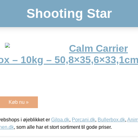
Shooting Star
Calm Carrier
ox – 10kg – 50,8×35,6×33,1c
Køb nu »
bshops i øjeblikket er
Gilpa.dk
,
Porcani.dk
,
Bullerbox.dk
,
Anim
nen.dk
, som alle har et stort sortiment til gode priser.