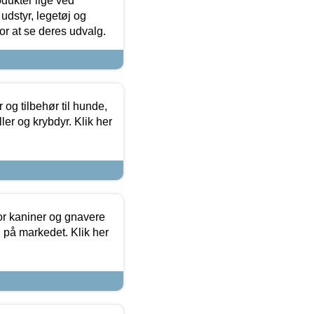
odukter lige ved
udstyr, legetøj og
 for at se deres udvalg.
og tilbehør til hunde,
ller og krybdyr. Klik her
or kaniner og gnavere
g på markedet. Klik her