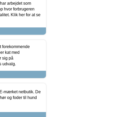
 har arbejdet som
op hvor forbrugeren
itet. Klik her for at se
est forekommende
ler kat med
r sig på
s udvalg.
E-mærket netbutik. De
hør og foder til hund