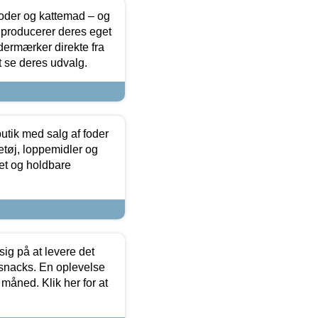
foder og kattemad – og
 producerer deres eget
dermærker direkte fra
t se deres udvalg.
utik med salg af foder
etøj, loppemidler og
tet og holdbare
sig på at levere det
 snacks. En oplevelse
 måned. Klik her for at