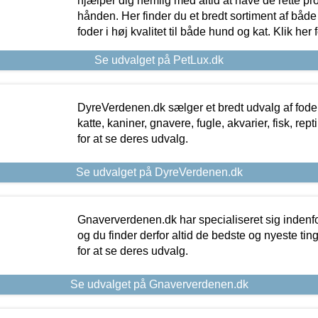
hjælper dig nemlig med altid at have de rette pr
hånden. Her finder du et bredt sortiment af både 
foder i høj kvalitet til både hund og kat. Klik her
Se udvalget på PetLux.dk
DyreVerdenen.dk sælger et bredt udvalg af foder 
katte, kaniner, gnavere, fugle, akvarier, fisk, repti
for at se deres udvalg.
Se udvalget på DyreVerdenen.dk
Gnaververdenen.dk har specialiseret sig indenf
og du finder derfor altid de bedste og nyeste tin
for at se deres udvalg.
Se udvalget på Gnaververdenen.dk