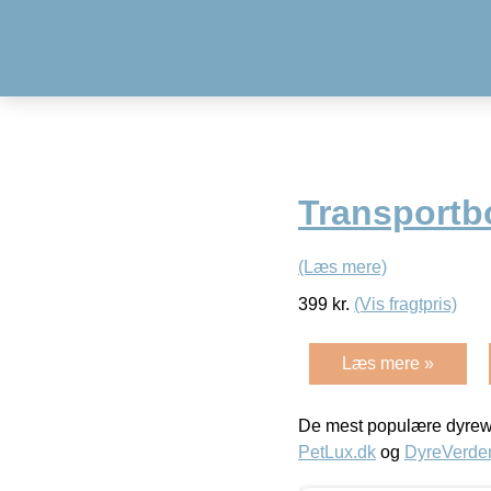
Transportb
(Læs mere)
399
kr.
(Vis fragtpris)
Læs mere »
De mest populære dyrewe
PetLux.dk
og
DyreVerde