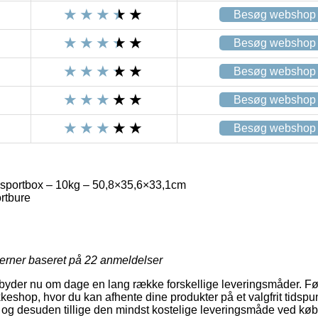
Besøg webshop
Besøg webshop
Besøg webshop
Besøg webshop
Besøg webshop
sportbox – 10kg – 50,8×35,6×33,1cm
rtbure
jerner baseret på
22
anmeldelser
mbyder nu om dage en lang række forskellige leveringsmåder. F
akkeshop, hvor du kan afhente dine produkter på et valgfrit tidspu
og desuden tillige den mindst kostelige leveringsmåde ved køb