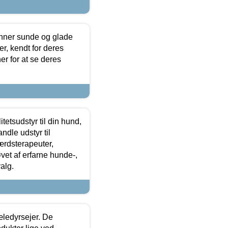
enner sunde og glade
r, kendt for deres
r for at se deres
tetsudstyr til din hund,
ndle udstyr til
ærdsterapeuter,
øvet af erfarne hunde-,
alg.
æledyrsejer. De