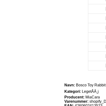
Navn:
Bosco Toy Rabbit –
Kategori:
LegetÃÂ¸j
Producent:
MiaCara
Varenummer:
shopify
EAN:
4260602413523