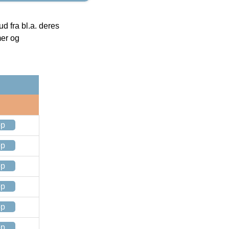
 fra bl.a. deres
mer og
op
op
op
op
op
op