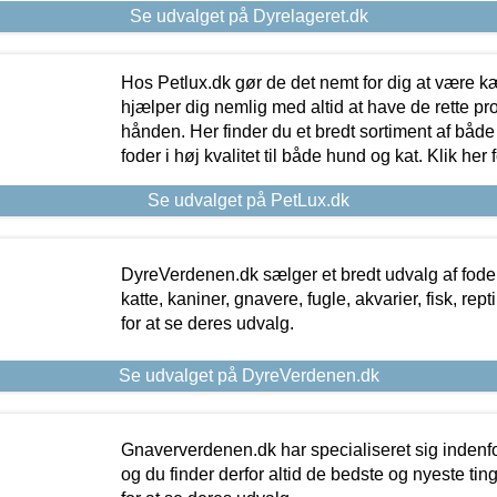
Se udvalget på Dyrelageret.dk
Hos Petlux.dk gør de det nemt for dig at være k
hjælper dig nemlig med altid at have de rette pr
hånden. Her finder du et bredt sortiment af både 
foder i høj kvalitet til både hund og kat. Klik her
Se udvalget på PetLux.dk
DyreVerdenen.dk sælger et bredt udvalg af foder 
katte, kaniner, gnavere, fugle, akvarier, fisk, repti
for at se deres udvalg.
Se udvalget på DyreVerdenen.dk
Gnaververdenen.dk har specialiseret sig indenf
og du finder derfor altid de bedste og nyeste tin