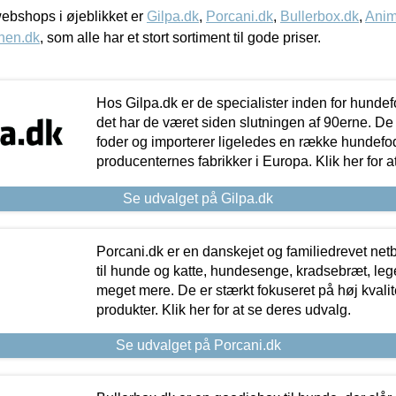
bshops i øjeblikket er
Gilpa.dk
,
Porcani.dk
,
Bullerbox.dk
,
Anim
nen.dk
, som alle har et stort sortiment til gode priser.
Hos Gilpa.dk er de specialister inden for hunde
det har de været siden slutningen af 90erne. De
foder og importerer ligeledes en række hundefo
producenternes fabrikker i Europa. Klik her for a
Se udvalget på Gilpa.dk
Porcani.dk er en danskejet og familiedrevet netb
til hunde og katte, hundesenge, kradsebræt, leg
meget mere. De er stærkt fokuseret på høj kvali
produkter. Klik her for at se deres udvalg.
Se udvalget på Porcani.dk