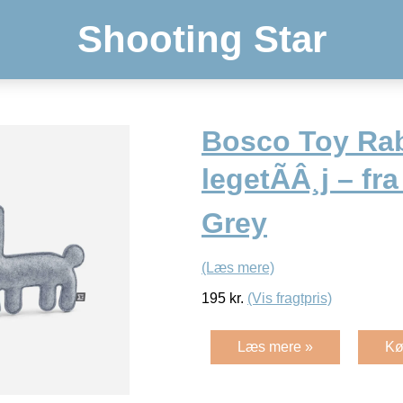
Shooting Star
Bosco Toy Rabb
legetÃÂ¸j – fr
Grey
(Læs mere)
195
kr.
(Vis fragtpris)
Læs mere »
Kø