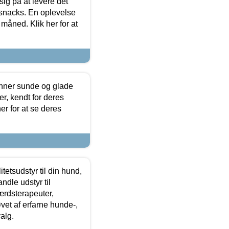
sig på at levere det
 snacks. En oplevelse
 måned. Klik her for at
enner sunde og glade
r, kendt for deres
r for at se deres
tetsudstyr til din hund,
ndle udstyr til
ærdsterapeuter,
øvet af erfarne hunde-,
alg.