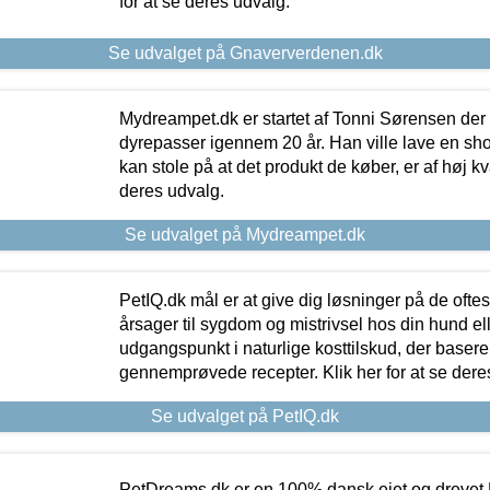
for at se deres udvalg.
Se udvalget på Gnaververdenen.dk
Mydreampet.dk er startet af Tonni Sørensen der
dyrepasser igennem 20 år. Han ville lave en sh
kan stole på at det produkt de køber, er af høj kval
deres udvalg.
Se udvalget på Mydreampet.dk
PetIQ.dk mål er at give dig løsninger på de oft
årsager til sygdom og mistrivsel hos din hund el
udgangspunkt i naturlige kosttilskud, der basere
gennemprøvede recepter. Klik her for at se dere
Se udvalget på PetIQ.dk
PetDreams.dk er en 100% dansk ejet og drevet 