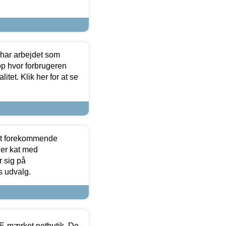
 har arbejdet som
op hvor forbrugeren
itet. Klik her for at se
est forekommende
ler kat med
r sig på
s udvalg.
E-mærket netbutik. De