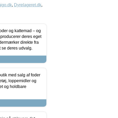
igo.dk
,
Dyrelageret.dk
,
foder og kattemad – og
 producerer deres eget
dermærker direkte fra
t se deres udvalg.
utik med salg af foder
etøj, loppemidler og
tet og holdbare