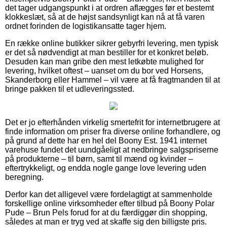
det tager udgangspunkt i at ordren aflægges før et bestemt
klokkeslæt, så at de højst sandsynligt kan nå at få varen
ordnet forinden de logistikansatte tager hjem.
En række online butikker sikrer gebyrfri levering, men typisk
er det så nødvendigt at man bestiller for et konkret beløb.
Desuden kan man gribe den mest letkøbte mulighed for
levering, hvilket oftest – uanset om du bor ved Horsens,
Skanderborg eller Hammel – vil være at få fragtmanden til at
bringe pakken til et udleveringssted.
Det er jo efterhånden virkelig smertefrit for internetbrugere at
finde information om priser fra diverse online forhandlere, og
på grund af dette har en hel del Boony Est. 1941 internet
varehuse fundet det uundgåeligt at nedbringe salgspriserne
på produkterne – til børn, samt til mænd og kvinder –
eftertrykkeligt, og endda nogle gange love levering uden
beregning.
Derfor kan det alligevel være fordelagtigt at sammenholde
forskellige online virksomheder efter tilbud på Boony Polar
Pude – Brun Pels forud for at du færdiggør din shopping,
således at man er tryg ved at skaffe sig den billigste pris.