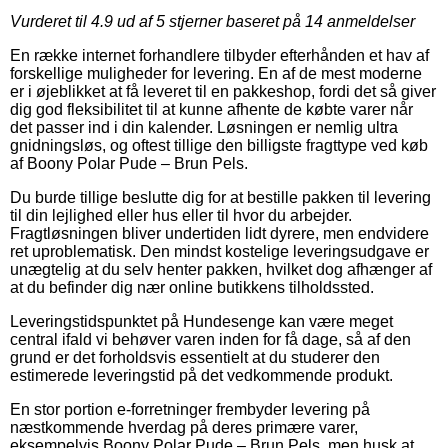
Vurderet til
4.9
ud af 5 stjerner baseret på
14
anmeldelser
En række internet forhandlere tilbyder efterhånden et hav af
forskellige muligheder for levering. En af de mest moderne
er i øjeblikket at få leveret til en pakkeshop, fordi det så giver
dig god fleksibilitet til at kunne afhente de købte varer når
det passer ind i din kalender. Løsningen er nemlig ultra
gnidningsløs, og oftest tillige den billigste fragttype ved køb
af Boony Polar Pude – Brun Pels.
Du burde tillige beslutte dig for at bestille pakken til levering
til din lejlighed eller hus eller til hvor du arbejder.
Fragtløsningen bliver undertiden lidt dyrere, men endvidere
ret uproblematisk. Den mindst kostelige leveringsudgave er
unægtelig at du selv henter pakken, hvilket dog afhænger af
at du befinder dig nær online butikkens tilholdssted.
Leveringstidspunktet på Hundesenge kan være meget
central ifald vi behøver varen inden for få dage, så af den
grund er det forholdsvis essentielt at du studerer den
estimerede leveringstid på det vedkommende produkt.
En stor portion e-forretninger frembyder levering på
næstkommende hverdag på deres primære varer,
eksempelvis Boony Polar Pude – Brun Pels, men husk at