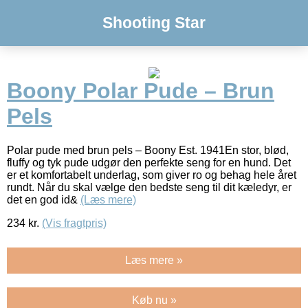
Shooting Star
Boony Polar Pude – Brun
Pels
Polar pude med brun pels – Boony Est. 1941En stor, blød,
fluffy og tyk pude udgør den perfekte seng for en hund. Det
er et komfortabelt underlag, som giver ro og behag hele året
rundt. Når du skal vælge den bedste seng til dit kæledyr, er
det en god id&
(Læs mere)
234
kr.
(Vis fragtpris)
Læs mere »
Køb nu »