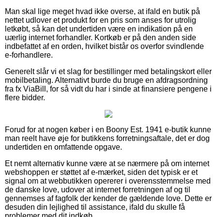
Man skal lige meget hvad ikke overse, at ifald en butik på
nettet udlover et produkt for en pris som anses for utrolig
letkøbt, så kan det undertiden være en indikation på en
uærlig internet forhandler. Kortkøb er på den anden side
indbefattet af en orden, hvilket bistår os overfor svindlende
e-forhandlere.
Generelt slår vi et slag for bestillinger med betalingskort eller
mobilbetaling. Alternativt burde du bruge en afdragsordning
fra fx ViaBill, for så vidt du har i sinde at finansiere pengene i
flere bidder.
Forud for at nogen køber i en Boony Est. 1941 e-butik kunne
man reelt have øje for butikkens forretningsaftale, det er dog
undertiden en omfattende opgave.
Et nemt alternativ kunne være at se nærmere på om internet
webshoppen er støttet af e-mærket, siden det typisk er et
signal om at webbutikken opererer i overensstemmelse med
de danske love, udover at internet forretningen af og til
gennemses af fagfolk der kender de gældende love. Dette er
desuden din lejlighed til assistance, ifald du skulle få
problemer med dit indkøb.