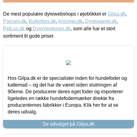
De mest populære dyrewebshops i øjeblikket er
Gilpa.dk
,
Porcani.dk
,
Bullerbox.dk
,
Animigo.dk
,
Dyrelageret.dk
,
PetLux.dk
og
DyreVerdenen.dk
, som alle har et stort
sortiment til gode priser.
Hos Gilpa.dk er de specialister inden for hundefoder og
kattemad – og det har de været siden slutningen af
90erne. De producerer deres eget foder og importerer
ligeledes en række hundefodermærker direkte fra
producenternes fabrikker i Europa. Klik her for at se
deres udvalg.
Se udvalget på Gilpa.dk