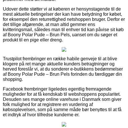
Udover dette støtter vi at køberen er hensynstagende til de
mest aktuelle betingelser der kan have betydning for købet,
for eksempel den returrettighed netshoppen bruger. Derfor er
det tillige afgørende, at man altid gemmer ens
kvitteringsmail, således man til enhver tid kan påvise sit køb
af Boony Polar Pude – Brun Pels, uanset om du søger et
produkt til en pige eller dreng.
Trustpilot frembringer en række habile genveje til at blive
klogere på ret mange aktuelle kunders betragtninger og
herved foreslår vi, at du sonderer e-butikkens bedømmelser
af Boony Polar Pude – Brun Pels forinden du færdiggør din
shopping.
Facebook frembringer ligeledes egentlig fremragende
muligheder for at få kendskab til webshoppens popularitet.
Desuden ses mange online varehuse i Danmark som giver
folk mulighed for at registrere en vurdering af
købsoplevelsen, som på samme måde bør benyttes til at få
et indtryk af hvor tilfredse kunderne er.