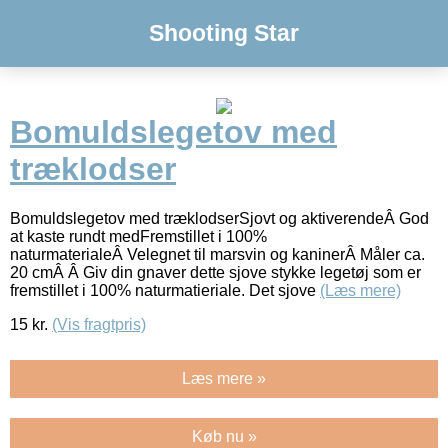
Shooting Star
Bomuldslegetov med
træklodser
Bomuldslegetov med træklodserSjovt og aktiverendeÂ God
at kaste rundt medFremstillet i 100%
naturmaterialeÂ Velegnet til marsvin og kaninerÂ Måler ca.
20 cmÂ Â Giv din gnaver dette sjove stykke legetøj som er
fremstillet i 100% naturmatieriale. Det sjove
(Læs mere)
15
kr.
(Vis fragtpris)
Læs mere »
Køb nu »