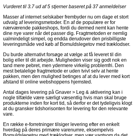
Vurderet til
3.7
ud af 5 stjerner baseret på
37
anmeldelser
Masser af internet selskaber frembyder nu om dage et stort
udvalg af leveringsmetoder. En af de populære er for
nærværende pakkeshops, fordi du dermed nemt kan hente
dine nye varer når det passer dig. Fragtmetoden er nemlig
ualmindeligt simpel, og endda derudover den prisbilligste
leveringsmåde ved køb af Bomuldslegetov med træklodser.
Du burde alternativt forsøge at vælge at få leveret til din
bolig eller til dit arbejde. Muligheden viser sig godt nok en
tand mere pebret, men ydermere virkelig problemfri. Den
mest betalelige fragtmetode er uden tvivl selv at hente
pakken, men den mulighed betinges af at du lever med kort
afstand til online webshoppens hjemsted.
Antal dages levering på Gnaver > Leg & aktivering kan i
nogle tilfælde være særligt væsentlig hvis man skal bruge
produkterne inden for kort tid, så derfor er det tydeligvis klogt
at du gransker tidshorisonten for levering for den relevante
vare.
En række e-forretninger tilsiger levering efter en enkelt
hverdag på deres primære varenumre, eksempelvis
Bomuldslegetov med træklodser, men vær vagtsom da det