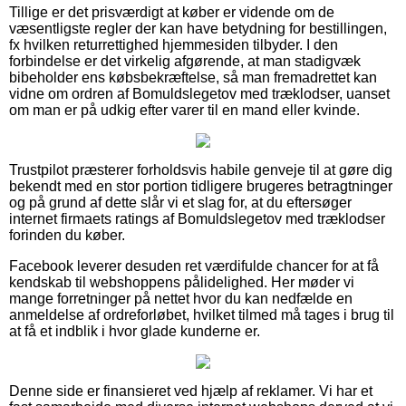
Tillige er det prisværdigt at køber er vidende om de
væsentligste regler der kan have betydning for bestillingen,
fx hvilken returrettighed hjemmesiden tilbyder. I den
forbindelse er det virkelig afgørende, at man stadigvæk
bibeholder ens købsbekræftelse, så man fremadrettet kan
vidne om ordren af Bomuldslegetov med træklodser, uanset
om man er på udkig efter varer til en mand eller kvinde.
Trustpilot præsterer forholdsvis habile genveje til at gøre dig
bekendt med en stor portion tidligere brugeres betragtninger
og på grund af dette slår vi et slag for, at du eftersøger
internet firmaets ratings af Bomuldslegetov med træklodser
forinden du køber.
Facebook leverer desuden ret værdifulde chancer for at få
kendskab til webshoppens pålidelighed. Her møder vi
mange forretninger på nettet hvor du kan nedfælde en
anmeldelse af ordreforløbet, hvilket tilmed må tages i brug til
at få et indblik i hvor glade kunderne er.
Denne side er finansieret ved hjælp af reklamer. Vi har et