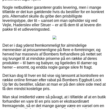
Nogle netbutikker garanterer gratis levering, men i mange
tilfælde er det kun gældende hvis du bestiller for en konkret
pris. Alternativt skulle du gribe den prisbilligste
leveringstype, der tit – uanset om man opholder sig ved
Vejle, Haderslev eller Struer – er at få dem til at levere din
pakke til et udleveringssted.
Det er i dag yderst fremkommeligt for almindelige
mennesker at prissammenligne på flere e-forretninger, og
herved har massevis af Bombers forhandlere på nettet set
sig tvunget til at mindske priserne på en række af deres
produkter – til børn og babyer, og ligeledes til damer og
herrer – enormt, og endda nogle gange sikre fri fragt.
Det kan dog til hver en tid vise sig lønsomt at kontrollere en
række online firmaer efter rabat på Bombers Eggbutt Lock
Up før du bestiller, sådan at man er på den sikre side med at
få den mindst kostelige pris.
Man skal imidlertid være så påvagt, at i tilfælde af at en butik
forhandler en vare til en pris som er ekstraordinært
fremragende, så er det mange gange være en varsel om en