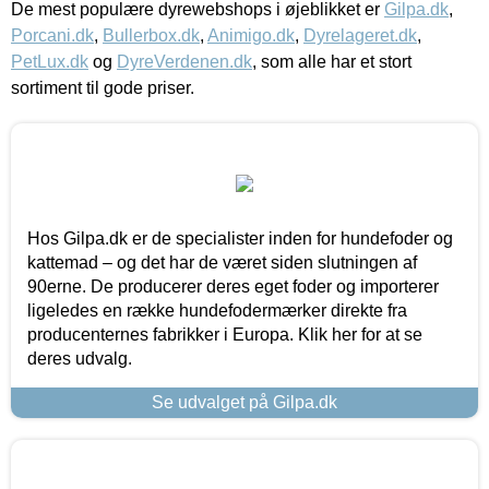
De mest populære dyrewebshops i øjeblikket er
Gilpa.dk
,
Porcani.dk
,
Bullerbox.dk
,
Animigo.dk
,
Dyrelageret.dk
,
PetLux.dk
og
DyreVerdenen.dk
, som alle har et stort
sortiment til gode priser.
Hos Gilpa.dk er de specialister inden for hundefoder og
kattemad – og det har de været siden slutningen af
90erne. De producerer deres eget foder og importerer
ligeledes en række hundefodermærker direkte fra
producenternes fabrikker i Europa. Klik her for at se
deres udvalg.
Se udvalget på Gilpa.dk