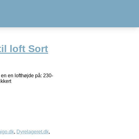
l loft Sort
 en en lofthøjde på: 230-
kkert
igo.dk
,
Dyrelageret.dk
,