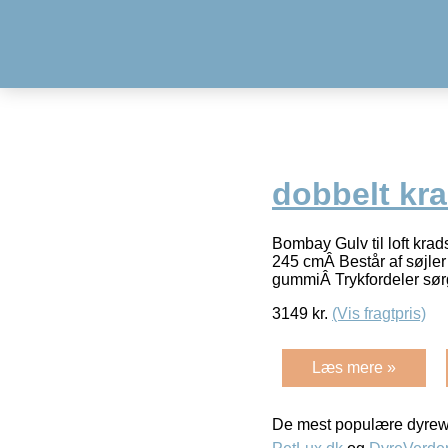
dobbelt kr
Bombay Gulv til loft krad
245 cmÂ Består af søjle
gummiÂ Trykfordeler sørg
3149
kr.
(Vis fragtpris)
Læs mere »
De mest populære dyrewe