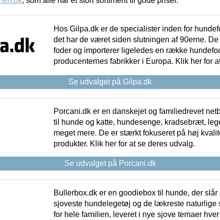
nen.dk
, som alle har et stort sortiment til gode priser.
Hos Gilpa.dk er de specialister inden for hunde
det har de været siden slutningen af 90erne. De
foder og importerer ligeledes en række hundefo
producenternes fabrikker i Europa. Klik her for a
Se udvalget på Gilpa.dk
Porcani.dk er en danskejet og familiedrevet netb
til hunde og katte, hundesenge, kradsebræt, leg
meget mere. De er stærkt fokuseret på høj kvali
produkter. Klik her for at se deres udvalg.
Se udvalget på Porcani.dk
Bullerbox.dk er en goodiebox til hunde, der slår 
sjoveste hundelegetøj og de lækreste naturlige
for hele familien, leveret i nye sjove temaer hver