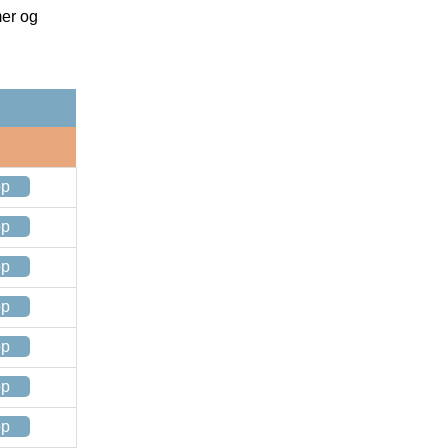
mer og
op
op
op
op
op
op
op