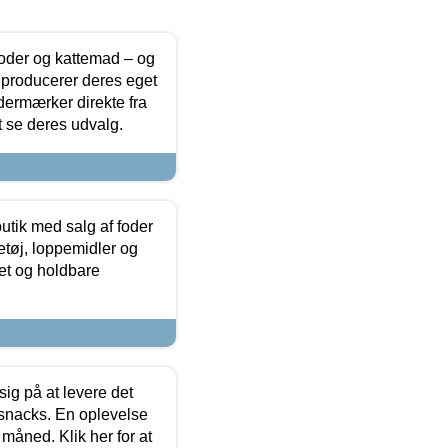
foder og kattemad – og
 producerer deres eget
dermærker direkte fra
t se deres udvalg.
utik med salg af foder
etøj, loppemidler og
tet og holdbare
sig på at levere det
 snacks. En oplevelse
 måned. Klik her for at