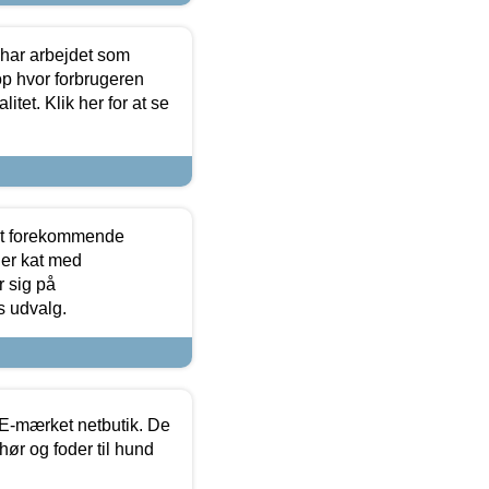
 har arbejdet som
op hvor forbrugeren
itet. Klik her for at se
est forekommende
ler kat med
r sig på
s udvalg.
E-mærket netbutik. De
hør og foder til hund