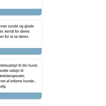
enner sunde og glade
r, kendt for deres
r for at se deres
tetsudstyr til din hund,
ndle udstyr til
ærdsterapeuter,
øvet af erfarne hunde-,
alg.