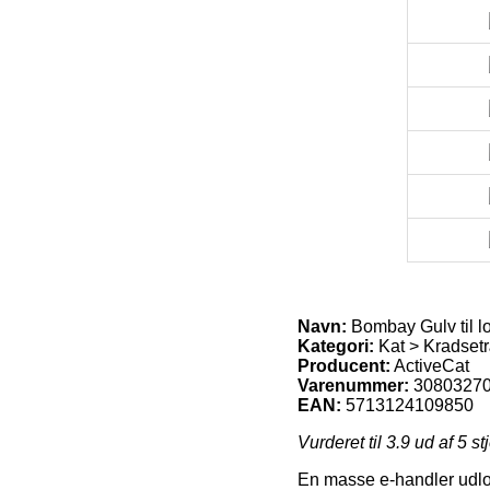
Navn:
Bombay Gulv til lo
Kategori:
Kat > Kradset
Producent:
ActiveCat
Varenummer:
3080327
EAN:
5713124109850
Vurderet til
3.9
ud af 5 st
En masse e-handler udlove