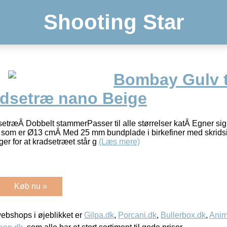
Shooting Star
Bombay Gulv ti
adsetræ nano Beige
setræÂ Dobbelt stammerPasser til alle størrelser katÂ Egner sig
r som er Ø13 cmÂ Med 25 mm bundplade i birkefiner med skridsi
er for at kradsetræet står g
(Læs mere)
Køb nu »
bshops i øjeblikket er
Gilpa.dk
,
Porcani.dk
,
Bullerbox.dk
,
Anim