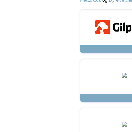
PetLux.dk
og
DyreVerde