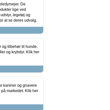
æledyrsejer. De
odukter lige ved
udstyr, legetøj og
 for at se deres udvalg.
og tilbehør til hunde,
ller og krybdyr. Klik her
or kaniner og gnavere
g på markedet. Klik her