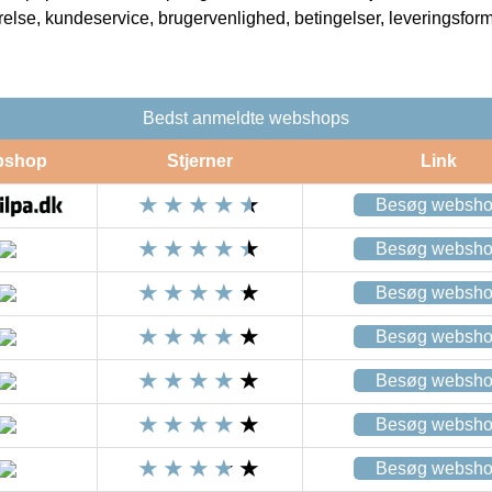
rrelse, kundeservice, brugervenlighed, betingelser, leveringsfor
Bedst anmeldte webshops
bshop
Stjerner
Link
Besøg websh
Besøg websh
Besøg websh
Besøg websh
Besøg websh
Besøg websh
Besøg websh