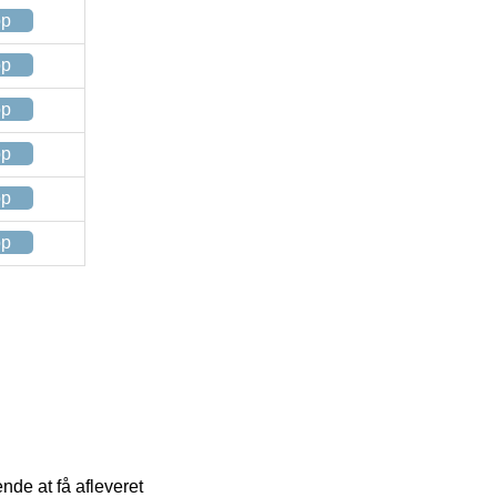
op
op
op
op
op
op
nde at få afleveret