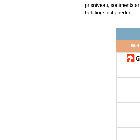
prisniveau, sortimentstø
betalingsmuligheder.
We