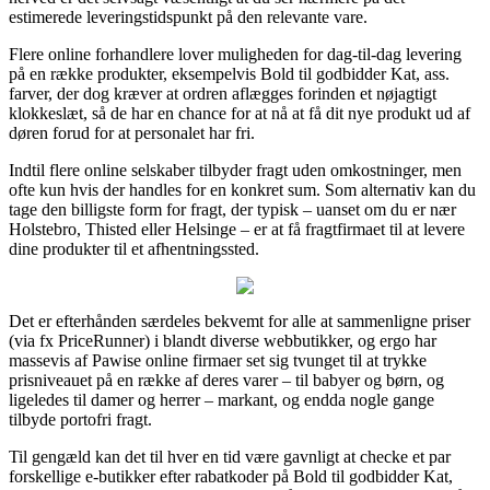
estimerede leveringstidspunkt på den relevante vare.
Flere online forhandlere lover muligheden for dag-til-dag levering
på en række produkter, eksempelvis Bold til godbidder Kat, ass.
farver, der dog kræver at ordren aflægges forinden et nøjagtigt
klokkeslæt, så de har en chance for at nå at få dit nye produkt ud af
døren forud for at personalet har fri.
Indtil flere online selskaber tilbyder fragt uden omkostninger, men
ofte kun hvis der handles for en konkret sum. Som alternativ kan du
tage den billigste form for fragt, der typisk – uanset om du er nær
Holstebro, Thisted eller Helsinge – er at få fragtfirmaet til at levere
dine produkter til et afhentningssted.
Det er efterhånden særdeles bekvemt for alle at sammenligne priser
(via fx PriceRunner) i blandt diverse webbutikker, og ergo har
massevis af Pawise online firmaer set sig tvunget til at trykke
prisniveauet på en række af deres varer – til babyer og børn, og
ligeledes til damer og herrer – markant, og endda nogle gange
tilbyde portofri fragt.
Til gengæld kan det til hver en tid være gavnligt at checke et par
forskellige e-butikker efter rabatkoder på Bold til godbidder Kat,