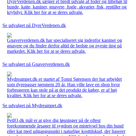
DyreVerdenen.dk sælger et bredt udvalg af foder og tilbehør til
hunde, katte, kaniner, gnavere, fugle, akvarier, fisk, reptiller og
krybdyr. Klik her for at se deres udvalg.
Se udvalget på DyreVerdenen.dk
Gnaververdenen.dk har specialiseret sig indenfor kaniner og
gnavere og du finder derfor altid de bedste og nyeste ting på
markedet. Klik her for at se deres udvalg.
Se udvalget på Gnaververdenen.dk
Mydreampet.dk er startet af Tonni Sørensen der har arbejdet
som dyrepasser igennem 20 år. Han ville lave en shop hvor
forbrugeren kan stole på at det produkt de køber, er af høj
kvalitet. Klik her for at se deres udvalg.
Se udvalget på Mydreampet.dk
PetIQ.dk mål er at give dig løsninger på de oftest
forekommende årsager til sygdom og mistrivsel hos din hund
eller kat med udgangspunkt i naturlige kosttilskud, der baserer