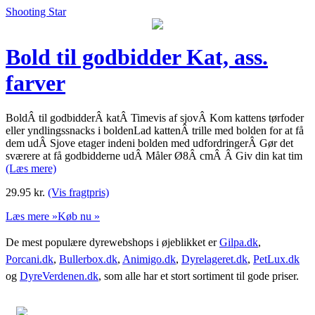
Shooting Star
Bold til godbidder Kat, ass.
farver
BoldÂ til godbidderÂ katÂ Timevis af sjovÂ Kom kattens tørfoder
eller yndlingssnacks i boldenLad kattenÂ trille med bolden for at få
dem udÂ Sjove etager indeni bolden med udfordringerÂ Gør det
sværere at få godbidderne udÂ Måler Ø8Â cmÂ Â Giv din kat tim
(Læs mere)
29.95
kr.
(Vis fragtpris)
Læs mere »
Køb nu »
De mest populære dyrewebshops i øjeblikket er
Gilpa.dk
,
Porcani.dk
,
Bullerbox.dk
,
Animigo.dk
,
Dyrelageret.dk
,
PetLux.dk
og
DyreVerdenen.dk
, som alle har et stort sortiment til gode priser.