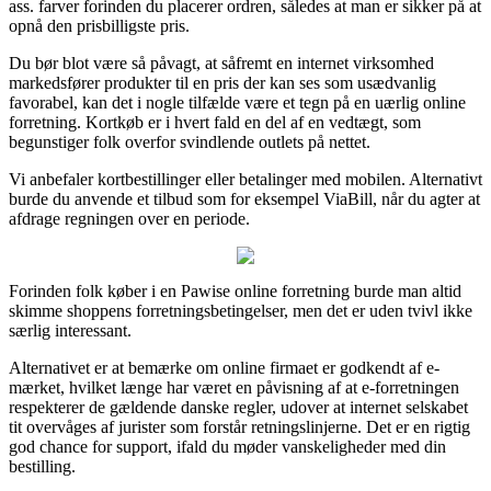
ass. farver forinden du placerer ordren, således at man er sikker på at
opnå den prisbilligste pris.
Du bør blot være så påvagt, at såfremt en internet virksomhed
markedsfører produkter til en pris der kan ses som usædvanlig
favorabel, kan det i nogle tilfælde være et tegn på en uærlig online
forretning. Kortkøb er i hvert fald en del af en vedtægt, som
begunstiger folk overfor svindlende outlets på nettet.
Vi anbefaler kortbestillinger eller betalinger med mobilen. Alternativt
burde du anvende et tilbud som for eksempel ViaBill, når du agter at
afdrage regningen over en periode.
Forinden folk køber i en Pawise online forretning burde man altid
skimme shoppens forretningsbetingelser, men det er uden tvivl ikke
særlig interessant.
Alternativet er at bemærke om online firmaet er godkendt af e-
mærket, hvilket længe har været en påvisning af at e-forretningen
respekterer de gældende danske regler, udover at internet selskabet
tit overvåges af jurister som forstår retningslinjerne. Det er en rigtig
god chance for support, ifald du møder vanskeligheder med din
bestilling.