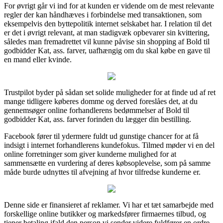
For øvrigt går vi ind for at kunden er vidende om de mest relevante
regler der kan håndhæves i forbindelse med transaktionen, som
eksempelvis den byttepolitik internet selskabet har. I relation til det
er det i øvrigt relevant, at man stadigvæk opbevarer sin kvittering,
således man fremadrettet vil kunne påvise sin shopping af Bold til
godbidder Kat, ass. farver, uafhængig om du skal købe en gave til
en mand eller kvinde.
Trustpilot byder på sådan set solide muligheder for at finde ud af ret
mange tidligere køberes domme og derved foreslåes det, at du
gennemsøger online forhandlerens bedømmelser af Bold til
godbidder Kat, ass. farver forinden du lægger din bestilling.
Facebook fører til ydermere fuldt ud gunstige chancer for at få
indsigt i internet forhandlerens kundefokus. Tilmed møder vi en del
online forretninger som giver kunderne mulighed for at
sammensætte en vurdering af deres købsoplevelse, som på samme
måde burde udnyttes til afvejning af hvor tilfredse kunderne er.
Denne side er finansieret af reklamer. Vi har et tæt samarbejde med
forskellige online butikker og markedsfører firmaernes tilbud, og
tjener betaling ifald den person vi sender videre fuldfører en ordre.