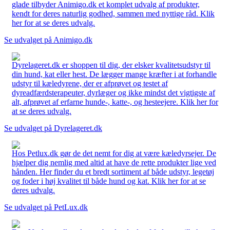
glade tilbyder Animigo.dk et komplet udvalg af produkter,
kendt for deres naturlig godhed, sammen med nyttige råd. Klik
her for at se deres udvalg.
Se udvalget på Animigo.dk
Dyrelageret.dk er shoppen til dig, der elsker kvalitetsudstyr til
din hund, kat eller hest. De lægger mange kræfter i at forhandle
udstyr til kæledyrene, der er afprøvet og testet af
dyreadfærdsterapeuter, dyrlæger og ikke mindst det vigtigste af
alt, afprøvet af erfarne hunde-, katte-, og hesteejere. Klik her for
at se deres udvalg.
Se udvalget på Dyrelageret.dk
Hos Petlux.dk gør de det nemt for dig at være kæledyrsejer. De
hjælper dig nemlig med altid at have de rette produkter lige ved
hånden. Her finder du et bredt sortiment af både udstyr, legetøj
og foder i høj kvalitet til både hund og kat. Klik her for at se
deres udvalg.
Se udvalget på PetLux.dk