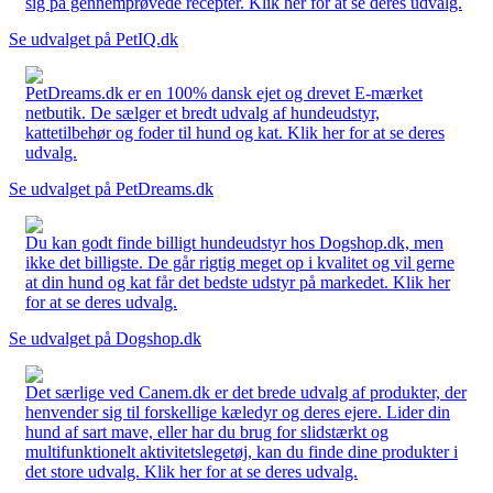
sig på gennemprøvede recepter. Klik her for at se deres udvalg.
Se udvalget på PetIQ.dk
PetDreams.dk er en 100% dansk ejet og drevet E-mærket
netbutik. De sælger et bredt udvalg af hundeudstyr,
kattetilbehør og foder til hund og kat. Klik her for at se deres
udvalg.
Se udvalget på PetDreams.dk
Du kan godt finde billigt hundeudstyr hos Dogshop.dk, men
ikke det billigste. De går rigtig meget op i kvalitet og vil gerne
at din hund og kat får det bedste udstyr på markedet. Klik her
for at se deres udvalg.
Se udvalget på Dogshop.dk
Det særlige ved Canem.dk er det brede udvalg af produkter, der
henvender sig til forskellige kæledyr og deres ejere. Lider din
hund af sart mave, eller har du brug for slidstærkt og
multifunktionelt aktivitetslegetøj, kan du finde dine produkter i
det store udvalg. Klik her for at se deres udvalg.