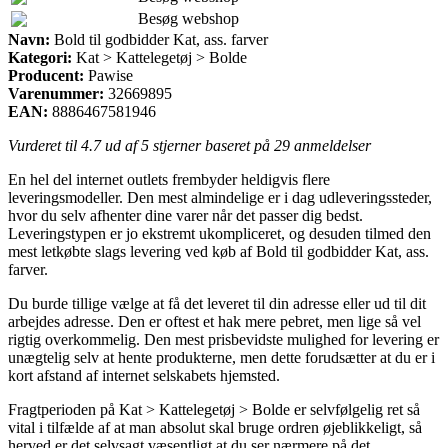
Besøg webshop
Navn:
Bold til godbidder Kat, ass. farver
Kategori:
Kat > Kattelegetøj > Bolde
Producent:
Pawise
Varenummer:
32669895
EAN:
8886467581946
Vurderet til
4.7
ud af 5 stjerner baseret på
29
anmeldelser
En hel del internet outlets frembyder heldigvis flere
leveringsmodeller. Den mest almindelige er i dag udleveringssteder,
hvor du selv afhenter dine varer når det passer dig bedst.
Leveringstypen er jo ekstremt ukompliceret, og desuden tilmed den
mest letkøbte slags levering ved køb af Bold til godbidder Kat, ass.
farver.
Du burde tillige vælge at få det leveret til din adresse eller ud til dit
arbejdes adresse. Den er oftest et hak mere pebret, men lige så vel
rigtig overkommelig. Den mest prisbevidste mulighed for levering er
unægtelig selv at hente produkterne, men dette forudsætter at du er i
kort afstand af internet selskabets hjemsted.
Fragtperioden på Kat > Kattelegetøj > Bolde er selvfølgelig ret så
vital i tilfælde af at man absolut skal bruge ordren øjeblikkeligt, så
herved er det selvsagt væsentligt at du ser nærmere på det